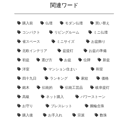
関連ワード
購入前
仏壇
モダン仏壇
買い替え
コンパクト
リビングルーム
ミニ仏壇
省スペース
ミニサイズ
お盆飾り
北欧インテリア
盆提灯
お盆の準備
初盆
選び方
お盆
位牌
新盆
洋室
マンション住まい
和室
四十九日
ランキング
家紋
価格
銘木
伝統的
伝統工芸品
岐阜提灯
高級
ネット購入
パワーストーン
お守り
ブレスレット
腕輪念珠
購入後
お手入れ
宗派
数珠