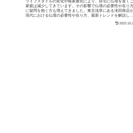
ライフスタイルの変化や核家族化により、自宅に仏壇を置く
家庭は減少してきています。その影響で仏壇の必要性や在り
に疑問を抱く方も増えてきました。東京浅草にある滝田商店
現代における仏壇の必要性や在り方、最新トレンドを解説し
いきます。
2023.10.