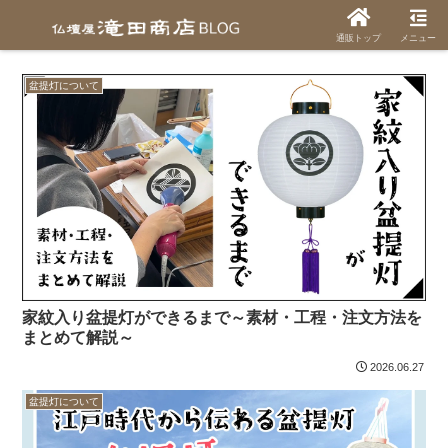
新盆
通販トップ
メニュー
盆提灯について
家紋入り盆提灯ができるまで～素材・工程・注文方法を
まとめて解説～
2026.06.27
盆提灯について