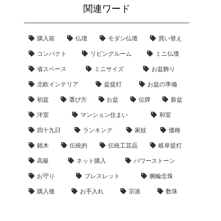
関連ワード
購入前
仏壇
モダン仏壇
買い替え
コンパクト
リビングルーム
ミニ仏壇
省スペース
ミニサイズ
お盆飾り
北欧インテリア
盆提灯
お盆の準備
初盆
選び方
お盆
位牌
新盆
洋室
マンション住まい
和室
四十九日
ランキング
家紋
価格
銘木
伝統的
伝統工芸品
岐阜提灯
高級
ネット購入
パワーストーン
お守り
ブレスレット
腕輪念珠
購入後
お手入れ
宗派
数珠