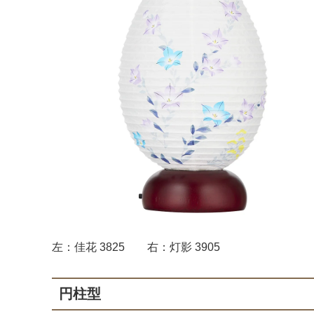
左：佳花 3825 右：灯影 3905
円柱型