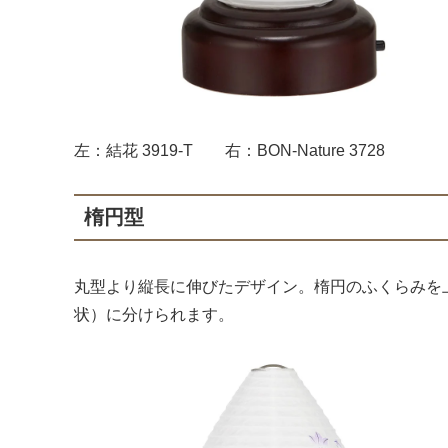
左：結花 3919-T 右：BON-Nature 3728
楕円型
丸型より縦長に伸びたデザイン。楕円のふくらみを
状）に分けられます。