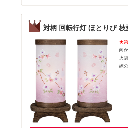
対柄 回転行灯 ほとりび 枝垂
★
向
火
練