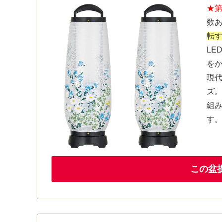
★第
数
転
LE
を
現
ズ
組
す
この盆