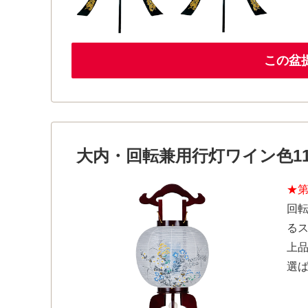
この盆
大内・回転兼用行灯ワイン色11号
★第
回
る
上
選