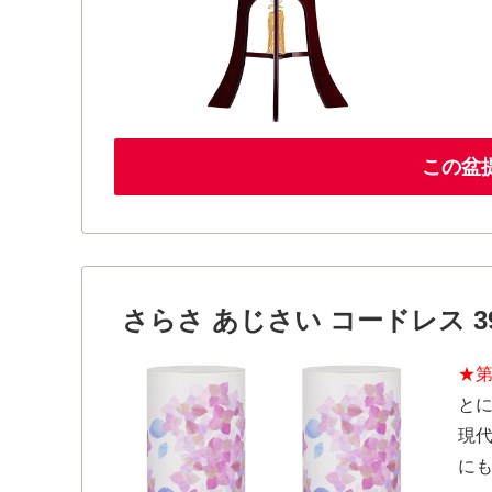
この盆
さらさ あじさい コードレス 391
★第
と
現
に