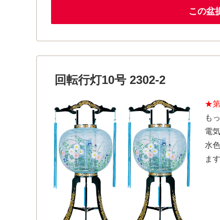
この盆
回転行灯10号 2302-2
★第
も
電
水
ま