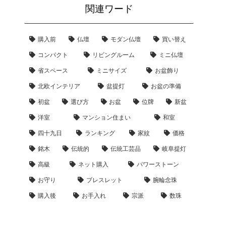
関連ワード
購入前
仏壇
モダン仏壇
買い替え
コンパクト
リビングルーム
ミニ仏壇
省スペース
ミニサイズ
お盆飾り
北欧インテリア
盆提灯
お盆の準備
初盆
選び方
お盆
位牌
新盆
洋室
マンション住まい
和室
四十九日
ランキング
家紋
価格
銘木
伝統的
伝統工芸品
岐阜提灯
高級
ネット購入
パワーストーン
お守り
ブレスレット
腕輪念珠
購入後
お手入れ
宗派
数珠