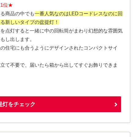
1位★
ある商品の中でも
一番人気なのはLEDコードレスなのに回
する新しいタイプの盆提灯！
Dを点灯すると一緒に中の回転筒がまわり幻想的な雰囲気
かもし出します。
代の住宅にも合うようにデザインされたコンパクトサイ
。
み立て不要で、届いたら箱から出してすぐお飾りできま
。
提灯をチェック