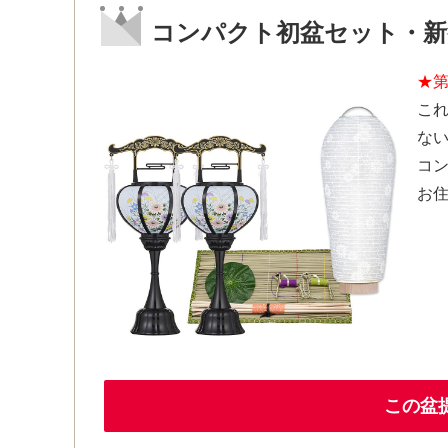
コンパクト初盆セット・新盆
★第
こ
な
コ
お
この盆