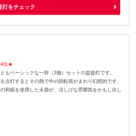
提灯をチェック
4位★
っともベーシックな一対（2個）セットの盆提灯です。
気を点灯するとその熱で中の回転筒がまわり幻想的です。
色の和紙を使用した火袋が、涼しげな雰囲気をかもし出し
す