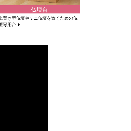
仏壇台
上置き型仏壇やミニ仏壇を置くための仏
壇専用台