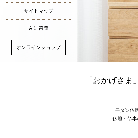
数珠の修理
個人情報保護方針
サイトマップ
FAQ
古い仏壇の供養処分
仏壇公正取引協議会
仏壇・祖霊舎カタログ
(仏壇公正競争規約)
AIに質問
数珠供養
申込み
オンラインショップ
「おかげさま
モダン仏
仏壇・仏事