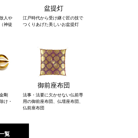
盆提灯
故人や
江戸時代から受け継ぐ匠の技で
（神徒
つくりあげた美しいお盆提灯
御前座布団
金剛
法事・法要に欠かせない仏前専
除け・
用の御前座布団、仏壇座布団、
仏前座布団
一覧