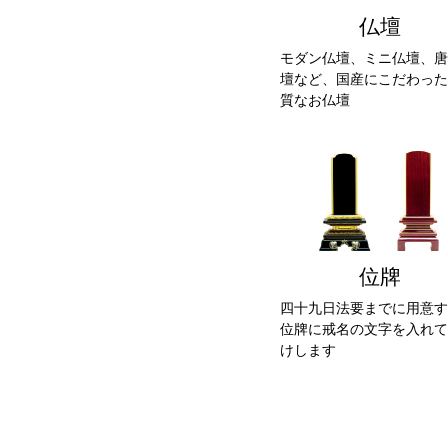
仏壇
モダン仏壇、ミニ仏壇、唐
壇など、国産にこだわった
質なお仏壇
位牌
四十九日法要までに用意す
位牌に戒名の文字を入れて
けします