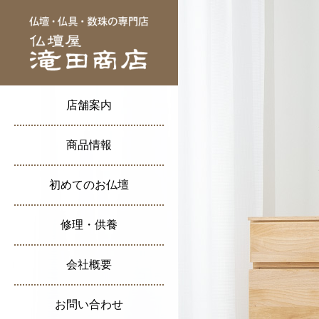
店舗紹介・フロアガイド
店舗案内
アクセス・交通案内
仏壇
商品情報
仏事コーディネーター
数珠
初めてのお仏壇
はじめてお仏壇を
浅草仏壇通り
ご購入される方へ
盆提灯
修理・供養
浅草情報
仏壇の修理
お仏壇の買い替えを
祖霊舎・神徒壇
ご検討の方へ
ブログ
仏壇のリメイク
会社概要
取扱い商品一覧
会社案内
位牌について
仏像の修復
新聞・雑誌での掲載記事
お問い合わせ
お問い合わせ