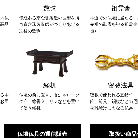
数珠
祖霊舎
木仏
伝統ある京念珠製造の技術を持
神道での仏壇に当たる、
高品
つ京念珠製造師がつくりあげる
先祖の御霊を祀る祖霊舎
別格の数珠
壇）
経机
密教法具
る本
仏壇の前に置き、香炉やローソ
密教で使われる五鈷杵、
お届
ク立、線香立、リンなどを置い
鈴、前具、錫杖などの厄
て使う経机
災難除けにもなる仏具
仏壇仏具の通信販売
取扱い商品