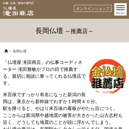
オンラインショップ
長岡仏壇
～推薦店～
長岡仏壇
「仏壇屋 滝田商店」の仏事コーディネ
ーター 滝田雅敏が
プロの目で推薦す
る、親切に相談に乗ってくれる仏壇店で
す。
米百俵ですっかり有名になった新潟の長
岡は、東京から新幹線でわずか１時間４０分。
駅を降りると、やはり米百俵の看板がやたら目につく。
ここからは新潟県中越地震の被害が大きかった山古志村も
近く、どうしても地震のことが頭に浮かんでしまう。