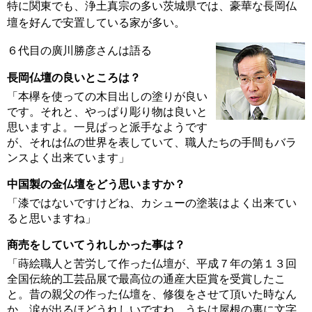
特に関東でも、浄土真宗の多い茨城県では、豪華な長岡仏
壇を好んで安置している家が多い。
６代目の廣川勝彦さんは語る
長岡仏壇の良いところは？
「本欅を使っての木目出しの塗りが良い
です。それと、やっぱり彫り物は良いと
思いますよ。一見ぱっと派手なようです
が、それは仏の世界を表していて、職人たちの手間もバラ
ンスよく出来ています」
中国製の金仏壇をどう思いますか？
「漆ではないですけどね、カシューの塗装はよく出来てい
ると思いますね」
商売をしていてうれしかった事は？
「蒔絵職人と苦労して作った仏壇が、平成７年の第１３回
全国伝統的工芸品展で最高位の通産大臣賞を受賞したこ
と。昔の親父の作った仏壇を、修復をさせて頂いた時なん
か、涙が出るほどうれしいですね。うちは屋根の裏に文字