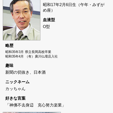
昭和17年2月6日生（午年・みずが
め座）
血液型
O型
略歴
昭和35年3月
県立長岡高校卒業
昭和35年4月
（有）廣川仏壇店入社
趣味
新聞の切抜き、日本酒
ニックネーム
カッちゃん
好きな言葉
「神佛不去身辺 克心努力楽業」