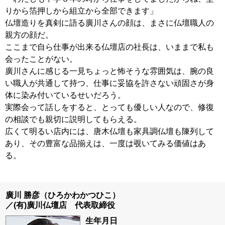
りから箔押しから組立から全部できます」
仏壇造りを真剣に語る廣川さんの顔は、まさに仏壇職人の
親方の顔だ。
ここまで自ら仕事が出来る仏壇店の社長は、いままで私も
会ったことがない。
廣川さんに感じる一見ちょっと怖そうな雰囲気は、腕の良
い職人が共通して持つ、仕事に妥協を許さない頑固さが身
体に染み付いているせいだろう。
実際会って話しをすると、とっても優しい人なので、修復
の相談でも親切に説明してもらえる。
広くて明るい店内には、唐木仏壇も家具調仏壇も陳列して
あり、その豊富な品揃えは、一度は覗いてみる価値はあ
る。
廣川 勝彦（ひろかわかつひこ）
／(有)廣川仏壇店 代表取締役
生年月日