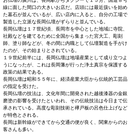
お仏壇の廣川は、長岡駅からタクシーで１５分、国道８号
線に面した間口の大きいお店だ。店頭には最近扱いを始め
た墓石が並んでいるが、広い店内に入ると、自分の工場で
製造した立派な長岡仏壇がずらりと並んでいる。
長岡仏壇は１７世紀頃、長岡市を中心とした地域に寺院、
社殿などを建てるために全国から集まった宮大工、彫刻
師、塗り師などが、冬の間に内職として仏壇製造を手がけ
たのが、その始まりとされている。
１９世紀前半には、長岡仏壇は地場産業として成り立つよ
うになったが、これは長岡藩が行った浄土真宗を保護する
政策の結果である。
長岡仏壇は昭和５５年に、経済産業大臣から伝統的工芸品
の指定を受けた。
長岡仏壇の技法は、文化年間に開発された越後漆器の金銀
磨塗の影響を受けたといわれ、その伝統技法は今日まで伝
承されている。高度な彫刻技術と欅戸板の呂色仕上げなど
が特色とされる。
長岡は新幹線ができてから交通の便が良く、関東からのお
客さんも多い。