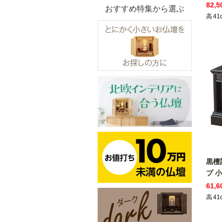
82,
おすすめ特集から選ぶ
高
41
黒檀
プ 小
61,
高
41