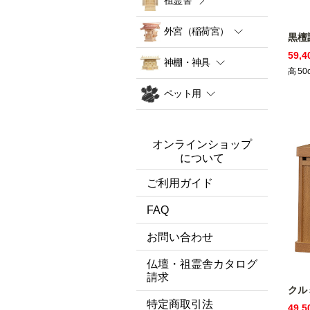
外宮（稲荷宮）
黒檀
59,
神棚・神具
高
50
ペット用
オンラインショップ
について
ご利用ガイド
FAQ
お問い合わせ
仏壇・祖霊舎カタログ
請求
クル
特定商取引法
49,