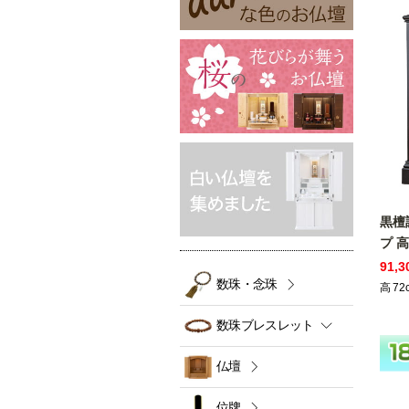
黒檀
プ 
91,
数珠・念珠
高
72
数珠ブレスレット
仏壇
位牌