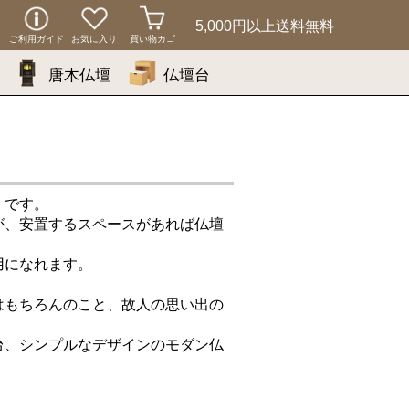
5,000円以上
送料無料
ご利用ガイド
お気に入り
買い物カゴ
唐木仏壇
仏壇台
）です。
が、安置するスペースがあれば仏壇
用になれます。
はもちろんのこと、故人の思い出の
台、シンプルなデザインのモダン仏