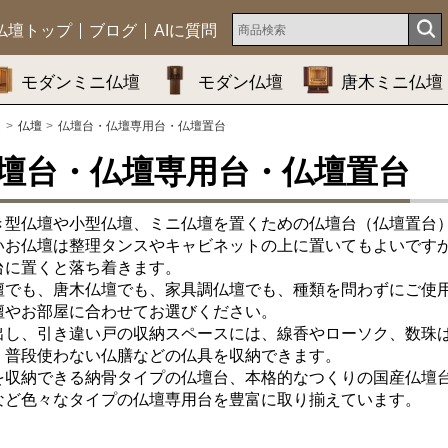
仏壇トップ
ブログ
AIに質問
モダンミニ仏壇
モダン仏壇
唐木ミニ仏壇
ム
仏壇
仏壇台・仏壇専用台・仏壇置台
壇台・仏壇専用台・仏壇置台
き型仏壇や小型仏壇、ミニ仏壇を置くための仏壇台（仏壇置台
いお仏壇は整理タンスやキャビネットの上に置いてもよいです
台に置くと落ち着きます。
壇でも、唐木仏壇でも、家具調仏壇でも、種類を問わずにご使
壇やお部屋に合わせてお選びください。
出し、引き違い戸の収納スペースには、線香やローソク、数珠
、普段使わない仏膳などの仏具を収納できます。
を収納できる納骨タイプの仏壇台、本格的なつくりの国産仏壇
など色々なタイプの仏壇専用台を豊富に取り揃えています。