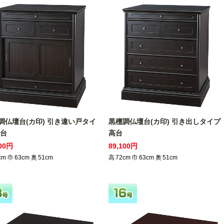
調仏壇台(カ印) 引き違い戸タイ
黒檀調仏壇台(カ印) 引き出しタイプ
高台
高台
300円
89,100円
cm
巾
63
cm
奥
51
cm
高
72
cm
巾
63
cm
奥
51
cm