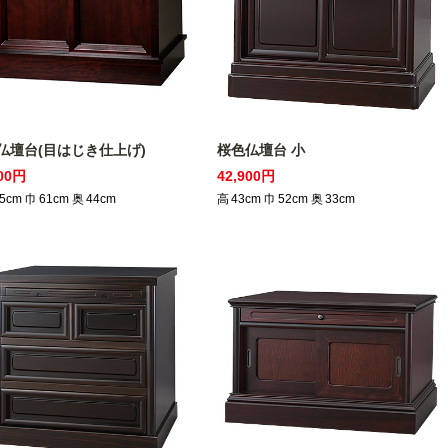
仏壇台(目はじき仕上げ)
桜色仏壇台 小
000円
42,900円
5
cm
巾
61
cm
奥
44
cm
高
43
cm
巾
52
cm
奥
33
cm