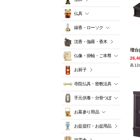
仏具
線香・ローソク
沈香・伽羅・香木
増台
仏像・掛軸・ご本尊
26,
高
12
お厨子
寺院仏具・密教法具
手元供養・分骨つぼ
お墓参り用品
お盆提灯・お盆用品
祖霊舎