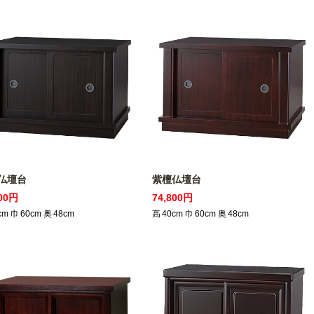
仏壇台
紫檀仏壇台
800円
74,800円
cm
巾
60
cm
奥
48
cm
高
40
cm
巾
60
cm
奥
48
cm