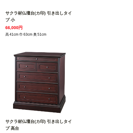
サクラ材仏壇台(カ印) 引き出しタイ
プ 小
66,000円
高
41
cm
巾
63
cm
奥
51
cm
サクラ材仏壇台(カ印) 引き出しタイ
プ 高台