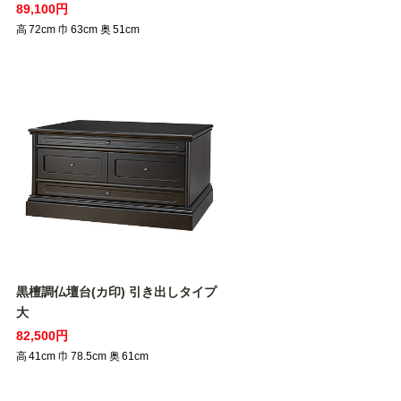
89,100円
高
72
cm
巾
63
cm
奥
51
cm
黒檀調仏壇台(カ印) 引き出しタイプ
大
82,500円
高
41
cm
巾
78.5
cm
奥
61
cm