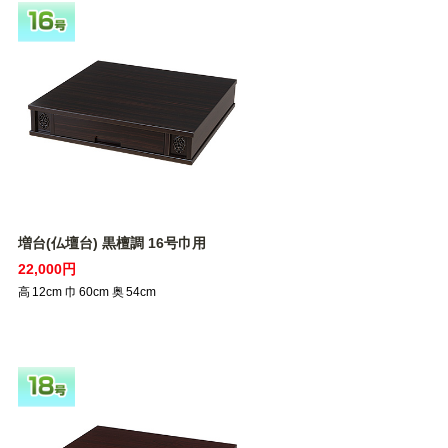
増台(仏壇台) 黒檀調 16号巾用
22,000円
高
12
cm
巾
60
cm
奥
54
cm