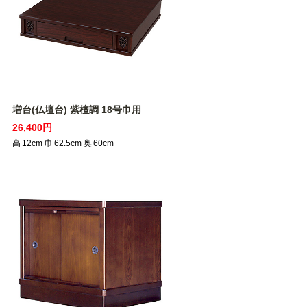
増台(仏壇台) 紫檀調 18号巾用
26,400円
高
12
cm
巾
62.5
cm
奥
60
cm