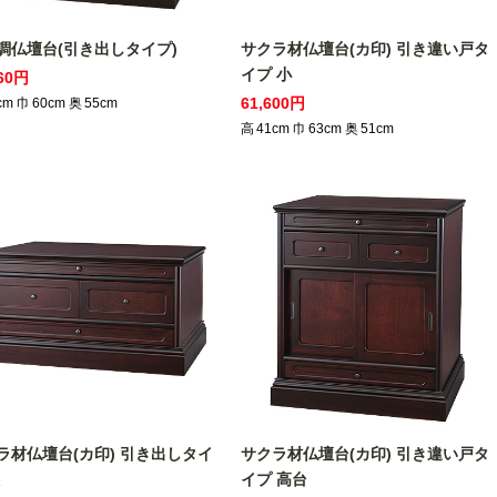
調仏壇台(引き出しタイプ)
サクラ材仏壇台(カ印) 引き違い戸タ
イプ 小
460円
61,600円
cm
巾
60
cm
奥
55
cm
高
41
cm
巾
63
cm
奥
51
cm
ラ材仏壇台(カ印) 引き出しタイ
サクラ材仏壇台(カ印) 引き違い戸タ
イプ 高台