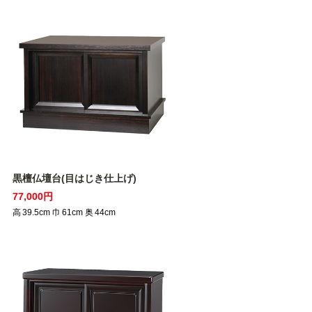
黒檀仏壇台(目はじき仕上げ)
77,000円
高
39.5
cm
巾
61
cm
奥
44
cm