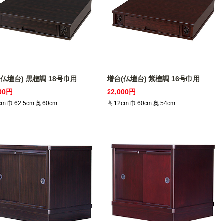
(仏壇台) 黒檀調 18号巾用
増台(仏壇台) 紫檀調 16号巾用
400円
22,000円
cm
巾
62.5
cm
奥
60
cm
高
12
cm
巾
60
cm
奥
54
cm