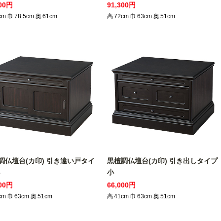
500円
91,300円
cm
巾
78.5
cm
奥
61
cm
高
72
cm
巾
63
cm
奥
51
cm
調仏壇台(カ印) 引き違い戸タイ
黒檀調仏壇台(カ印) 引き出しタイプ
小
600円
66,000円
cm
巾
63
cm
奥
51
cm
高
41
cm
巾
63
cm
奥
51
cm