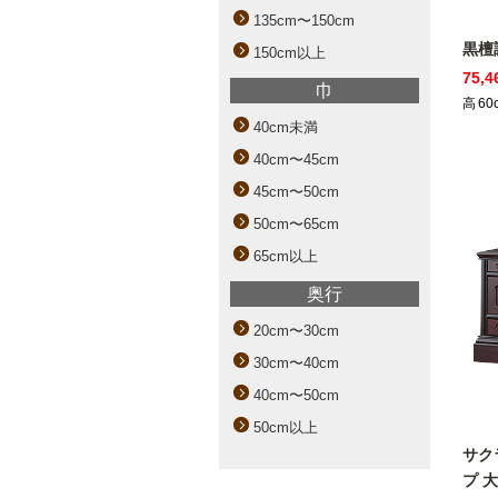
135cm〜150cm
黒檀
150cm以上
75,
巾
高
60
40cm未満
40cm〜45cm
45cm〜50cm
50cm〜65cm
65cm以上
奥行
20cm〜30cm
30cm〜40cm
40cm〜50cm
50cm以上
サク
プ 大