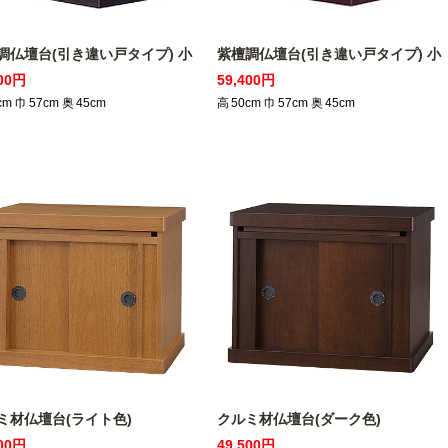
調仏壇台(引き違い戸タイプ) 小
紫檀調仏壇台(引き違い戸タイプ) 小
400円
59,400円
cm
巾
57
cm
奥
45
cm
高
50
cm
巾
57
cm
奥
45
cm
ミ材仏壇台(ライト色)
クルミ材仏壇台(ダーク色)
500円
49,500円