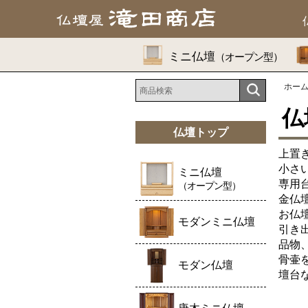
ミニ仏壇
（オープン型）
ホー
仏
仏壇トップ
上置
小さ
ミニ仏壇
専用
（オープン型）
金仏
お仏
モダンミニ仏壇
引き
品物
骨壷
モダン仏壇
壇台