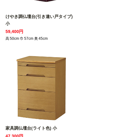
けやき調仏壇台(引き違い戸タイプ)
小
59,400円
高
50
cm
巾
57
cm
奥
45
cm
家具調仏壇台(ライト色) 小
47,300円