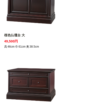
桜色仏壇台 大
49,500円
高
46
cm
巾
61
cm
奥
38.5
cm