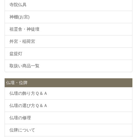
寺院仏具
神棚(お宮)
祖霊舎・神徒壇
外宮・稲荷宮
盆提灯
取扱い商品一覧
仏壇・位牌
仏壇の飾り方Ｑ＆Ａ
仏壇の選び方Ｑ＆Ａ
仏壇の修理
位牌について