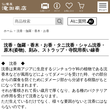
仏壇トップ
ガイド
お気に入り
カゴ
AIに質問
ホーム
沈香・伽羅・香木・お香
沈香・伽羅・香木・お香・タニ沈香・シャム沈香・
原木(姿物)、刻み、ストラップ・寺院用長い線香
◆ 沈香 ◆
沈香は東南アジアに生息するジンチョウゲ科の植物である沈
香木などが風雨などによってダメージを受けた時、その部分
からの腐食を防ぐためにダメージ部から分泌する樹脂がもと
になって生まれます。
それが蓄積されて長い歳月で厚くなり、ある種のバクテリア
の作用を受けて沈香となります。
ただ生えているだけでなく、様々な要因がないと沈香にはな
らないのです。