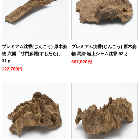
プレミアム沈香(じんこう) 原木姿
プレミアム沈香(じんこう) 原木姿
物 六国「寸門多羅(すもたら)」
物 馬蹄 極上シャム沈香 92ｇ
31ｇ
667,920円
122,760円