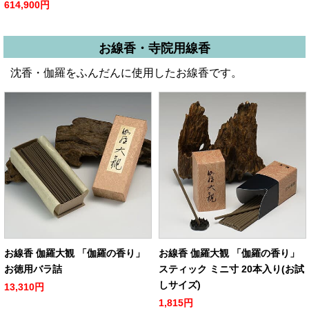
614,900円
お線香・寺院用線香
沈香・伽羅をふんだんに使用したお線香です。
お線香 伽羅大観 「伽羅の香り」
お線香 伽羅大観 「伽羅の香り」
お徳用バラ詰
スティック ミニ寸 20本入り(お試
しサイズ)
13,310円
1,815円