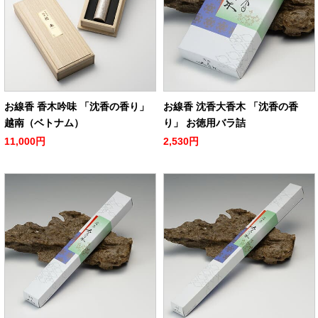
お線香 香木吟味 「沈香の香り」
お線香 沈香大香木 「沈香の香
越南（ベトナム）
り」 お徳用バラ詰
11,000円
2,530円