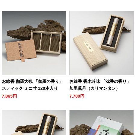
お線香 伽羅大観 「伽羅の香り」
お線香 香木吟味 「沈香の香り」
スティック ミニ寸 120本入り
加里萬丹（カリマンタン）
7,865円
7,700円