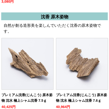
3,080円
沈香 原木姿物
自然が創る造形美を楽しんでいただく沈香の原木姿物で
す。
プレミアム沈香(じんこう) 原木姿
プレミアム沈香(じんこう) 原木姿
物 沈水 極上シャム沈香 7.5ｇ
物 沈水 極上シャム沈香 7.6ｇ
40,425円
40,964円