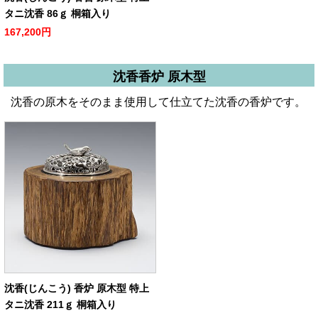
タニ沈香 86ｇ 桐箱入り
167,200円
沈香香炉 原木型
沈香の原木をそのまま使用して仕立てた沈香の香炉です。
沈香(じんこう) 香炉 原木型 特上
タニ沈香 211ｇ 桐箱入り