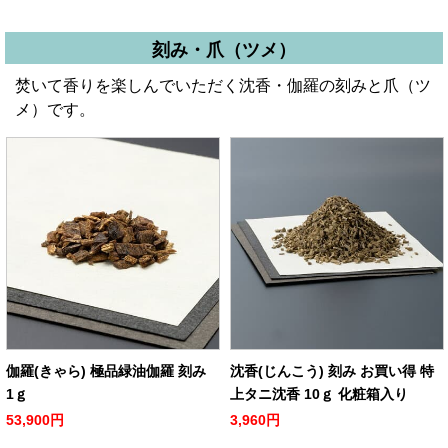
刻み・爪（ツメ）
焚いて香りを楽しんでいただく沈香・伽羅の刻みと爪（ツ
メ）です。
伽羅(きゃら) 極品緑油伽羅 刻み
沈香(じんこう) 刻み お買い得 特
1ｇ
上タニ沈香 10ｇ 化粧箱入り
53,900円
3,960円