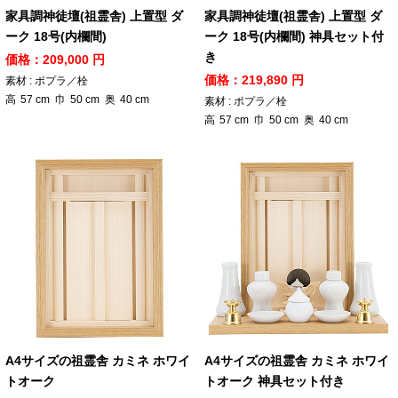
家具調神徒壇(祖霊舎) 上置型 ダ
家具調神徒壇(祖霊舎) 上置型 ダ
ーク 18号(内欄間)
ーク 18号(内欄間) 神具セット付
き
価格：209,000 円
価格：219,890 円
素材 : ポプラ／栓
高
57
cm
巾
50
cm
奥
40
cm
素材 : ポプラ／栓
高
57
cm
巾
50
cm
奥
40
cm
A4サイズの祖霊舎 カミネ ホワイ
A4サイズの祖霊舎 カミネ ホワイ
トオーク
トオーク 神具セット付き