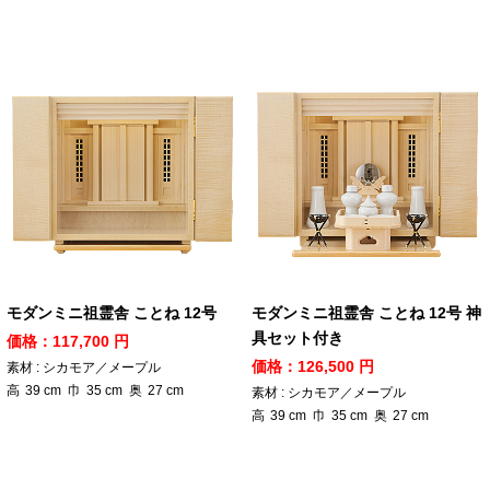
モダンミニ祖霊舎 ことね 12号
モダンミニ祖霊舎 ことね 12号 神
具セット付き
価格：117,700 円
価格：126,500 円
素材 : シカモア／メープル
高
39
cm
巾
35
cm
奥
27
cm
素材 : シカモア／メープル
高
39
cm
巾
35
cm
奥
27
cm