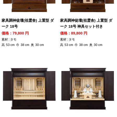
家具調神徒壇(祖霊舎) 上置型 ダ
家具調神徒壇(祖霊舎) 上置型 ダ
ーク 18号
ーク 18号 神具セット付き
価格：79,800 円
価格：89,800 円
素材 : タモ
素材 : タモ
高
53
cm
巾
38
cm
奥
30
cm
高
53
cm
巾
38
cm
奥
30
cm