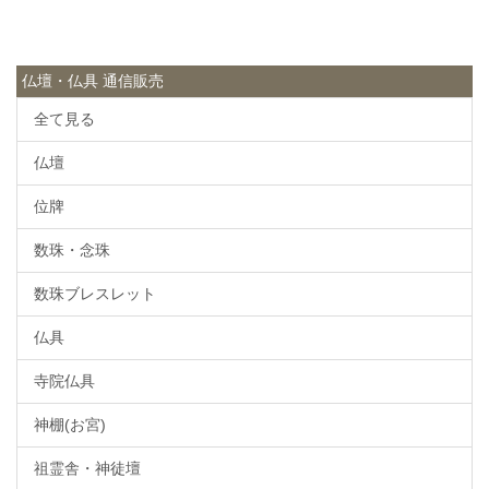
仏壇・仏具 通信販売
全て見る
仏壇
位牌
数珠・念珠
数珠ブレスレット
仏具
寺院仏具
神棚(お宮)
祖霊舎・神徒壇