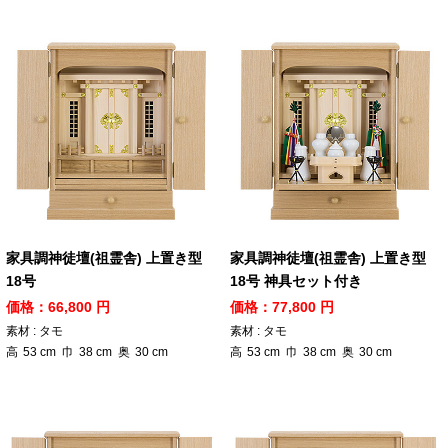
家具調神徒壇(祖霊舎) 上置き型
家具調神徒壇(祖霊舎) 上置き型
18号
18号 神具セット付き
価格：66,800 円
価格：77,800 円
素材 : タモ
素材 : タモ
高
53
cm
巾
38
cm
奥
30
cm
高
53
cm
巾
38
cm
奥
30
cm