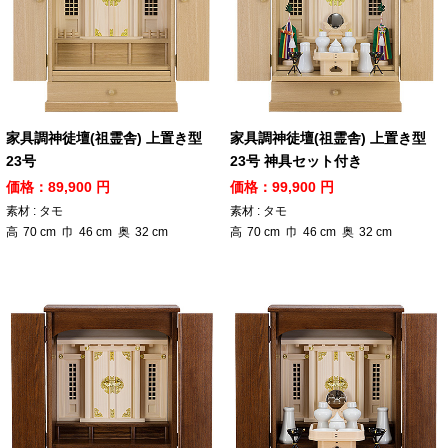
家具調神徒壇(祖霊舎) 上置き型
家具調神徒壇(祖霊舎) 上置き型
23号
23号 神具セット付き
価格：89,900 円
価格：99,900 円
素材 : タモ
素材 : タモ
高
70
cm
巾
46
cm
奥
32
cm
高
70
cm
巾
46
cm
奥
32
cm