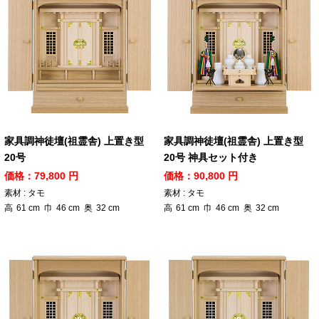
家具調神徒壇(祖霊舎) 上置き型
家具調神徒壇(祖霊舎) 上置き型
20号
20号 神具セット付き
価格：79,800 円
価格：90,800 円
素材 : タモ
素材 : タモ
高
61
cm
巾
46
cm
奥
32
cm
高
61
cm
巾
46
cm
奥
32
cm