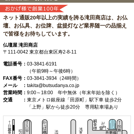
ネット通販20年以上の実績を誇る滝田商店は、
お仏
壇、お仏具、お位牌、盆提灯など
業界随一の品揃え
で皆様をお待ちしています。
仏壇屋 滝田商店
〒111-0042
東京都台東区寿2-8-11
電話番号：
03-3841-6191
（午前9時～午後6時）
FAX番号：
03-3841-3934（24時間）
メール ：
takita@butsudanya.co.jp
営業時間：
9:00～18:00
年中無休（年末年始を除く）
交通 ：
東京メトロ銀座線「田原町」駅下車 徒歩2分
「上野」駅から徒歩20分 専用駐車場あり