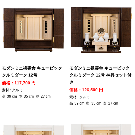
モダンミニ祖霊舎 キュービック
モダンミニ祖霊舎 キュービック
クルミダーク 12号
クルミダーク 12号 神具セット付
き
価格：117,700 円
価格：126,500 円
素材 : クルミ
高
39
cm
巾
35
cm
奥
27
cm
素材 : クルミ
高
39
cm
巾
35
cm
奥
27
cm