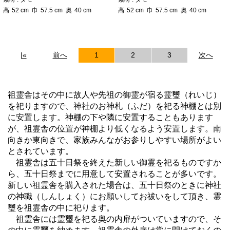
高
52
cm
巾
57.5
cm
奥
40
cm
高
52
cm
巾
57.5
cm
奥
40
cm
|«
前へ
1
2
3
次へ
祖霊舎はその中に故人や先祖の御霊が宿る霊璽（れいじ）
を祀りますので、神社のお神札（ふだ）を祀る神棚とは別
に安置します。神棚の下や隣に安置することもあります
が、祖霊舎の位置が神棚より低くなるよう安置します。南
向きか東向きで、家族みんながお参りしやすい場所がよい
とされています。
祖霊舎は五十日祭を終えた新しい御霊を祀るものですか
ら、五十日祭までに用意して安置されることが多いです。
新しい祖霊舎を購入された場合は、五十日祭のときに神社
の神職（しんしょく）にお願いしてお祓いをして頂き、霊
璽を祖霊舎の中に祀ります。
祖霊舎には霊璽を祀る奥の内扉がついていますので、そ