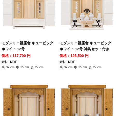
モダンミニ祖霊舎 キュービック
モダンミニ祖霊舎 キュービック
ホワイト 12号
ホワイト 12号 神具セット付き
価格：117,700 円
価格：126,500 円
素材 : MDF
素材 : MDF
高
39
cm
巾
35
cm
奥
27
cm
高
39
cm
巾
35
cm
奥
27
cm