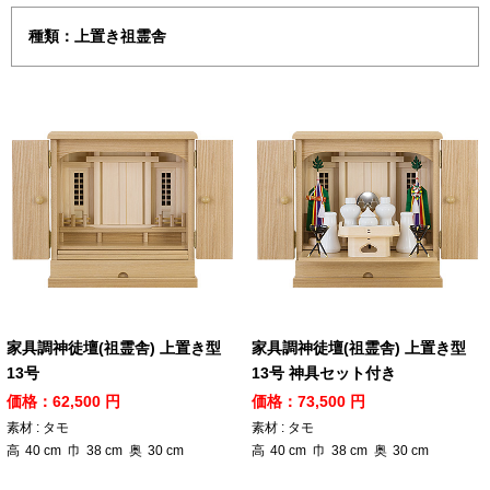
種類：上置き祖霊舎
家具調神徒壇(祖霊舎) 上置き型
家具調神徒壇(祖霊舎) 上置き型
13号
13号 神具セット付き
価格：62,500 円
価格：73,500 円
素材 : タモ
素材 : タモ
高
40
cm
巾
38
cm
奥
30
cm
高
40
cm
巾
38
cm
奥
30
cm