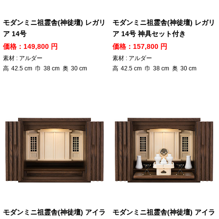
モダンミニ祖霊舎(神徒壇) レガリ
モダンミニ祖霊舎(神徒壇) レガリ
ア 14号
ア 14号 神具セット付き
価格：149,800 円
価格：157,800 円
素材 : アルダー
素材 : アルダー
高
42.5
cm
巾
38
cm
奥
30
cm
高
42.5
cm
巾
38
cm
奥
30
cm
モダンミニ祖霊舎(神徒壇) アイラ
モダンミニ祖霊舎(神徒壇) アイラ