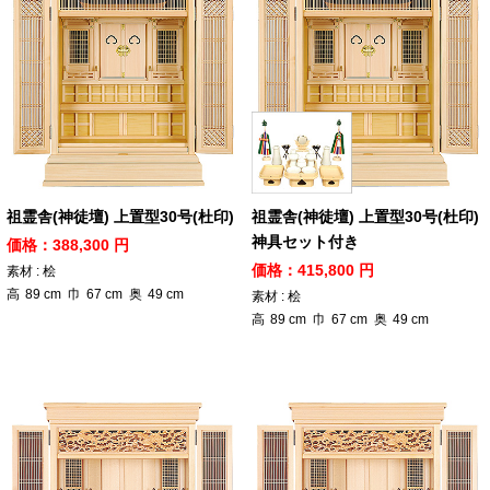
祖霊舎(神徒壇) 上置型30号(杜印)
祖霊舎(神徒壇) 上置型30号(杜印)
神具セット付き
価格：388,300 円
価格：415,800 円
素材 : 桧
高
89
cm
巾
67
cm
奥
49
cm
素材 : 桧
高
89
cm
巾
67
cm
奥
49
cm