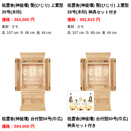
祖霊舎(神徒壇) 聖(ひじり) 上置型
祖霊舎(神徒壇) 聖(ひじり) 上置型
35号(木印)
35号(木印) 神具セット付き
価格：363,000 円
価格：392,810 円
素材 : タモ
素材 : タモ
高
107
cm
巾
66
cm
奥
44
cm
高
107
cm
巾
66
cm
奥
44
cm
祖霊舎(神徒壇) 台付型50号(巾広)
祖霊舎(神徒壇) 台付型50号(巾広)
神具セット付き
価格：594,000 円