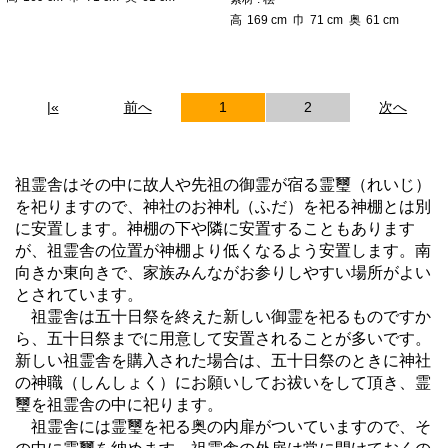
高
169
cm
巾
71
cm
奥
61
cm
|«
前へ
1
2
次へ
祖霊舎はその中に故人や先祖の御霊が宿る霊璽（れいじ）
を祀りますので、神社のお神札（ふだ）を祀る神棚とは別
に安置します。神棚の下や隣に安置することもあります
が、祖霊舎の位置が神棚より低くなるよう安置します。南
向きか東向きで、家族みんながお参りしやすい場所がよい
とされています。
祖霊舎は五十日祭を終えた新しい御霊を祀るものですか
ら、五十日祭までに用意して安置されることが多いです。
新しい祖霊舎を購入された場合は、五十日祭のときに神社
の神職（しんしょく）にお願いしてお祓いをして頂き、霊
璽を祖霊舎の中に祀ります。
祖霊舎には霊璽を祀る奥の内扉がついていますので、そ