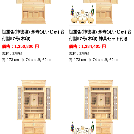
祖霊舎(神徒壇) 永寿(えいじゅ) 台
祖霊舎(神徒壇) 永寿(えいじゅ) 台
付型57号(木印)
付型57号(木印) 神具セット付き
価格：1,350,800 円
価格：1,384,405 円
素材 : 木曽桧
素材 : 木曽桧
高
173
cm
巾
74
cm
奥
62
cm
高
173
cm
巾
74
cm
奥
62
cm