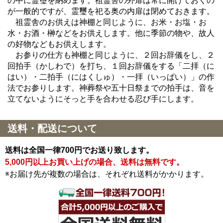
の中に霊璽を納めます。祖霊舎の外扉は常に開けておくの
が一般的ですが、霊璽を祀る奥の内扉は閉めておきます。
祖霊舎のお供えは神棚と同じように、お米・お塩・お
水・お酒・榊などをお供えします。他に季節の物や、故人
の好物などもお供えします。
お参りの仕方も神棚と同じように、２回お辞儀をし、２
回拍手（かしわで）を打ち、１回お辞儀をする「二拝（に
はい）・二拍手（にはくしゅ）・一拝（いっぱい）」の作
法でお参りします。神葬祭や五十日祭までの拍手は、音を
立てないようにそっと手を合わせる忍び手にします。
送料・配送について
送料は全国一律700円でお送り致します。
5,000円以上お買い上げの場合、送料は無料です。
※お届け先が複数の場合は、それぞれ送料がかかります。