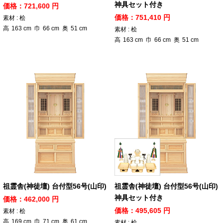
神具セット付き
価格：721,600 円
価格：751,410 円
素材 : 桧
高
163
cm
巾
66
cm
奥
51
cm
素材 : 桧
高
163
cm
巾
66
cm
奥
51
cm
祖霊舎(神徒壇) 台付型56号(山印)
祖霊舎(神徒壇) 台付型56号(山印)
神具セット付き
価格：462,000 円
価格：495,605 円
素材 : 桧
高
169
cm
巾
71
cm
奥
61
cm
素材 : 桧