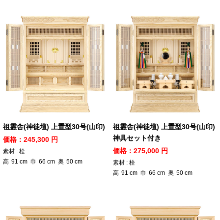
祖霊舎(神徒壇) 上置型30号(山印)
祖霊舎(神徒壇) 上置型30号(山印)
神具セット付き
価格：245,300 円
価格：275,000 円
素材 : 栓
高
91
cm
巾
66
cm
奥
50
cm
素材 : 栓
高
91
cm
巾
66
cm
奥
50
cm