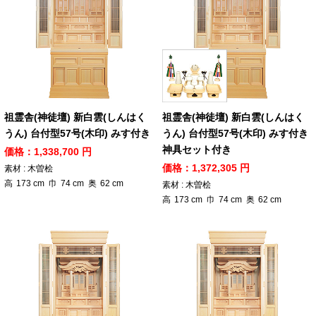
祖霊舎(神徒壇) 新白雲(しんはく
祖霊舎(神徒壇) 新白雲(しんはく
うん) 台付型57号(木印) みす付き
うん) 台付型57号(木印) みす付き
神具セット付き
価格：1,338,700 円
価格：1,372,305 円
素材 : 木曽桧
高
173
cm
巾
74
cm
奥
62
cm
素材 : 木曽桧
高
173
cm
巾
74
cm
奥
62
cm