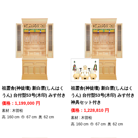
祖霊舎(神徒壇) 新白雲(しんはく
祖霊舎(神徒壇) 新白雲(しんはく
うん) 台付型53号(木印) みす付き
うん) 台付型53号(木印) みす付き
神具セット付き
価格：1,199,000 円
価格：1,228,810 円
素材 : 木曽桧
高
160
cm
巾
67
cm
奥
62
cm
素材 : 木曽桧
高
160
cm
巾
67
cm
奥
62
cm