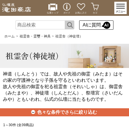
仏壇トップ
ガイド
お気に入り
カゴ
AIに質問
ホーム
祖霊舎・霊璽・神具
祖霊舎（神徒壇）
神道（しんとう）では、故人や先祖の御霊（みたま）はそ
の家の守護神となり子孫を守るといわれています。
故人や先祖の御霊を祀る祖霊舎（それいしゃ）は、御霊舎
（みたまや）、神徒壇（しんとだん）、祭壇宮（さいだん
みや）ともいわれ、仏式の仏壇に当たるものです。
色々な条件でさらに絞り込む
1～30件 (全39商品)