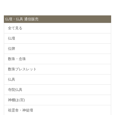
仏壇・仏具 通信販売
全て見る
仏壇
位牌
数珠・念珠
数珠ブレスレット
仏具
寺院仏具
神棚(お宮)
祖霊舎・神徒壇