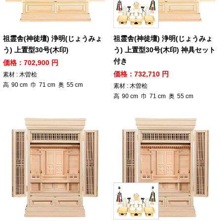
祖霊舎(神徒壇) 浄明(じょうみょ
祖霊舎(神徒壇) 浄明(じょうみょ
う) 上置型30号(木印)
う) 上置型30号(木印) 神具セット
付き
価格：702,900 円
価格：732,710 円
素材 : 木曽桧
高
90
cm
巾
71
cm
奥
55
cm
素材 : 木曽桧
高
90
cm
巾
71
cm
奥
55
cm