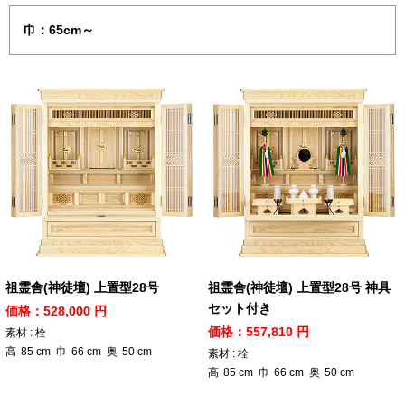
巾：65cm～
祖霊舎(神徒壇) 上置型28号
祖霊舎(神徒壇) 上置型28号 神具
セット付き
価格：528,000 円
価格：557,810 円
素材 : 栓
高
85
cm
巾
66
cm
奥
50
cm
素材 : 栓
高
85
cm
巾
66
cm
奥
50
cm