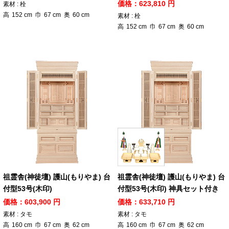
価格：623,810 円
素材 : 栓
高
152
cm
巾
67
cm
奥
60
cm
素材 : 栓
高
152
cm
巾
67
cm
奥
60
cm
祖霊舎(神徒壇) 護山(もりやま) 台
祖霊舎(神徒壇) 護山(もりやま) 台
付型53号(木印)
付型53号(木印) 神具セット付き
価格：603,900 円
価格：633,710 円
素材 : タモ
素材 : タモ
高
160
cm
巾
67
cm
奥
62
cm
高
160
cm
巾
67
cm
奥
62
cm