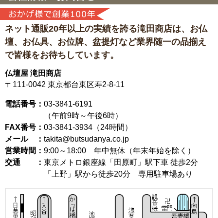
ネット通販20年以上の実績を誇る滝田商店は、
お仏
壇、お仏具、お位牌、盆提灯など
業界随一の品揃え
で皆様をお待ちしています。
仏壇屋 滝田商店
〒111-0042
東京都台東区寿2-8-11
電話番号：
03-3841-6191
（午前9時～午後6時）
FAX番号：
03-3841-3934（24時間）
メール ：
takita@butsudanya.co.jp
営業時間：
9:00～18:00
年中無休（年末年始を除く）
交通 ：
東京メトロ銀座線「田原町」駅下車 徒歩2分
「上野」駅から徒歩20分 専用駐車場あり