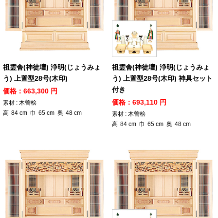
祖霊舎(神徒壇) 浄明(じょうみょ
祖霊舎(神徒壇) 浄明(じょうみょ
う) 上置型28号(木印)
う) 上置型28号(木印) 神具セット
付き
価格：663,300 円
価格：693,110 円
素材 : 木曽桧
高
84
cm
巾
65
cm
奥
48
cm
素材 : 木曽桧
高
84
cm
巾
65
cm
奥
48
cm