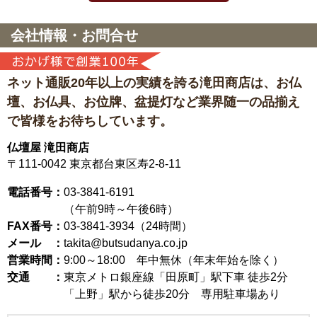
会社情報・お問合せ
ネット通販20年以上の実績を誇る滝田商店は、
お仏
壇、お仏具、お位牌、盆提灯など
業界随一の品揃え
で皆様をお待ちしています。
仏壇屋 滝田商店
〒111-0042
東京都台東区寿2-8-11
電話番号：
03-3841-6191
（午前9時～午後6時）
FAX番号：
03-3841-3934（24時間）
メール ：
takita@butsudanya.co.jp
営業時間：
9:00～18:00
年中無休（年末年始を除く）
交通 ：
東京メトロ銀座線「田原町」駅下車 徒歩2分
「上野」駅から徒歩20分 専用駐車場あり