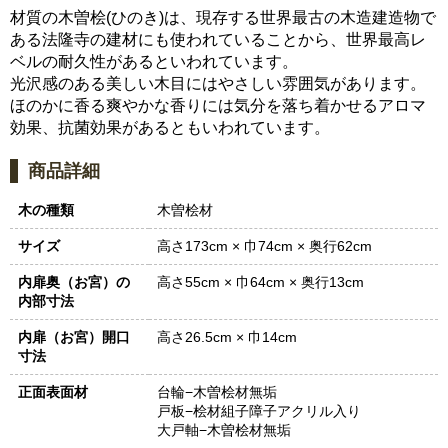
材質の木曽桧(ひのき)は、現存する世界最古の木造建造物で
ある法隆寺の建材にも使われていることから、世界最高レ
ベルの耐久性があるといわれています。
光沢感のある美しい木目にはやさしい雰囲気があります。
ほのかに香る爽やかな香りには気分を落ち着かせるアロマ
効果、抗菌効果があるともいわれています。
商品詳細
木の種類
木曽桧材
サイズ
高さ173cm × 巾74cm × 奥行62cm
内扉奥（お宮）の
高さ55cm × 巾64cm × 奥行13cm
内部寸法
内扉（お宮）開口
高さ26.5cm × 巾14cm
寸法
正面表面材
台輪−木曽桧材無垢
戸板−桧材組子障子アクリル入り
大戸軸−木曽桧材無垢