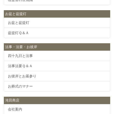
お盆と盆提灯
お盆と盆提灯
盆提灯Ｑ＆Ａ
法事・法要・お彼岸
四十九日と法事
法事法要Ｑ＆Ａ
お彼岸とお墓参り
お葬式のマナー
滝田商店
会社案内