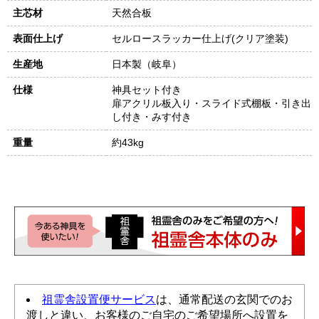
主芯材
天然合板
表面仕上げ
セルロースラッカー仕上げ(クリア塗装)
生産地
日本製（岐阜）
仕様
神具セット付き
扉アクリル板入り・スライド式棚板・引き出
し付き・みす付き
重量
約43kg
祖霊舎設置便サービス
は、通常配送の玄関でのお
渡しと違い、お客様のご自宅のご希望場所へ設置を