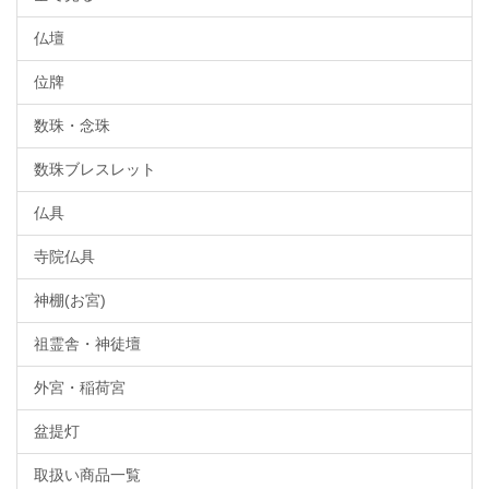
仏壇
位牌
数珠・念珠
数珠ブレスレット
仏具
寺院仏具
神棚(お宮)
祖霊舎・神徒壇
外宮・稲荷宮
盆提灯
取扱い商品一覧