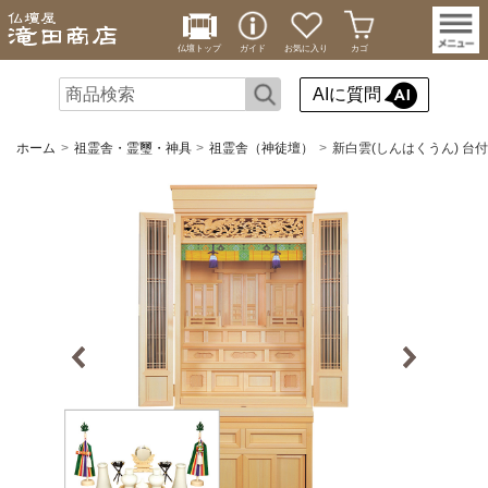
仏壇トップ
ガイド
お気に入り
カゴ
AIに質問
ホーム
祖霊舎・霊璽・神具
祖霊舎（神徒壇）
新白雲(しんはくうん) 台付