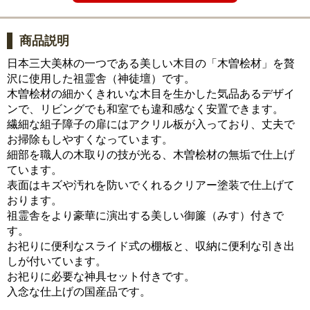
商品説明
日本三大美林の一つである美しい木目の「木曽桧材」を贅
沢に使用した祖霊舎（神徒壇）です。
木曽桧材の細かくきれいな木目を生かした気品あるデザイ
ンで、リビングでも和室でも違和感なく安置できます。
繊細な組子障子の扉にはアクリル板が入っており、丈夫で
お掃除もしやすくなっています。
細部を職人の木取りの技が光る、木曽桧材の無垢で仕上げ
ています。
表面はキズや汚れを防いでくれるクリアー塗装で仕上げて
おります。
祖霊舎をより豪華に演出する美しい御簾（みす）付きで
す。
お祀りに便利なスライド式の棚板と、収納に便利な引き出
しが付いています。
お祀りに必要な神具セット付きです。
入念な仕上げの国産品です。