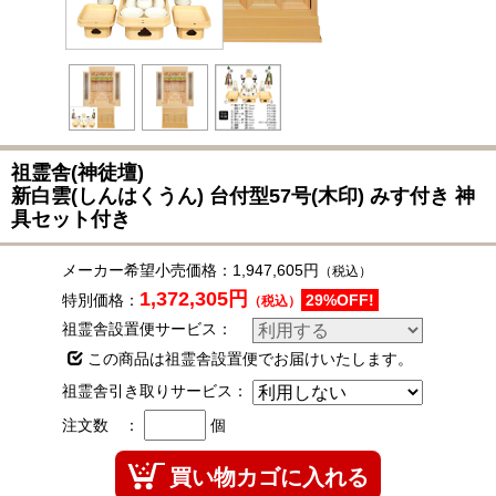
祖霊舎(神徒壇)
新白雲(しんはくうん) 台付型57号(木印) みす付き 神
具セット付き
メーカー希望小売価格：
1,947,605円
（税込）
1,372,305円
特別価格：
29%OFF!
（税込）
祖霊舎設置便サービス：
この商品は祖霊舎設置便でお届けいたします。
祖霊舎引き取りサービス：
注文数 ：
個