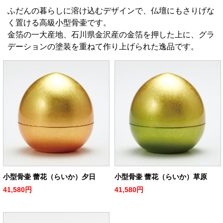
ふだんの暮らしに溶け込むデザインで、仏壇にもさりげな
く置ける高級小型骨壷です。
金箔の一大産地、石川県金沢産の金箔を押した上に、グラ
デーションの塗装を重ねて作り上げられた逸品です。
小型骨壷 蕾花（らいか）夕日
小型骨壷 蕾花（らいか）草原
41,580円
41,580円