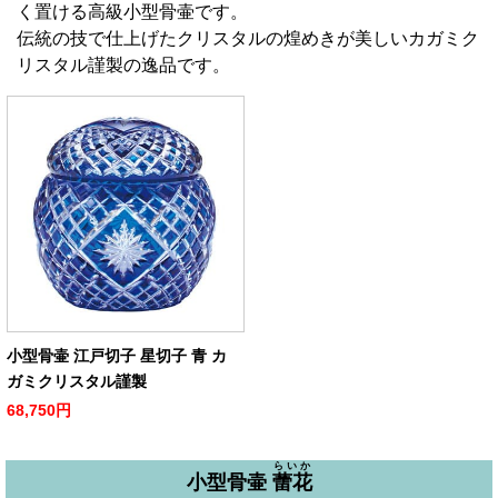
く置ける高級小型骨壷です。
伝統の技で仕上げたクリスタルの煌めきが美しいカガミク
リスタル謹製の逸品です。
小型骨壷 江戸切子 星切子 青 カ
ガミクリスタル謹製
68,750円
らいか
小型骨壷
蕾花