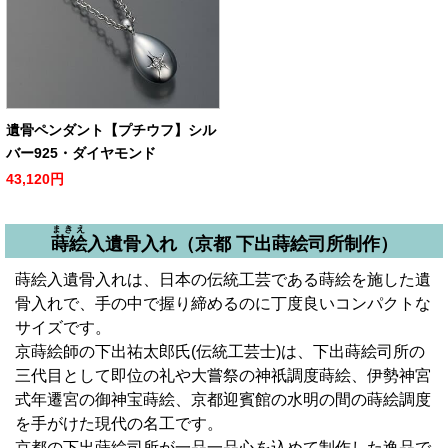
遺骨ペンダント【プチウフ】シル
バー925・ダイヤモンド
43,120円
まきえ
蒔絵
入遺骨入れ（京都 下出蒔絵司所制作）
蒔絵入遺骨入れは、日本の伝統工芸である蒔絵を施した遺
骨入れで、手の中で握り締めるのに丁度良いコンパクトな
サイズです。
京蒔絵師の下出祐太郎氏(伝統工芸士)は、下出蒔絵司所の
三代目として即位の礼や大嘗祭の神祇調度蒔絵、伊勢神宮
式年遷宮の御神宝蒔絵、京都迎賓館の水明の間の蒔絵調度
を手がけた現代の名工です。
京都の下出蒔絵司所が一品一品心を込めて制作した逸品で