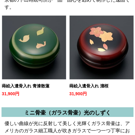
す。
蒔絵入遺骨入れ 青漆散蓮
蒔絵入遺骨入れ 溜桜
31,900円
31,900円
ミニ骨壷（ガラス骨壷）光のしずく
優しい曲線が光に反射して美しく光輝くガラス骨壷は、ア
メリカのガラス細工職人が吹きガラスで一つ一つ丁寧にお