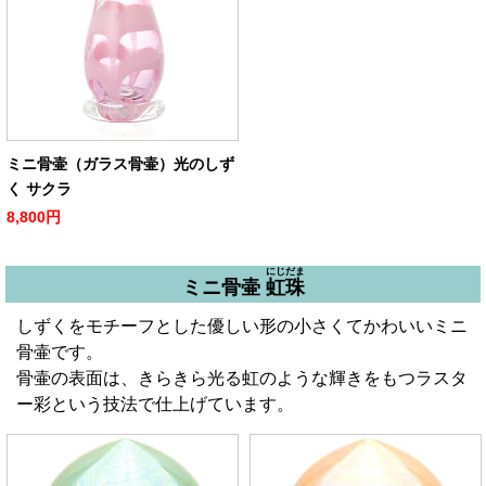
ミニ骨壷（ガラス骨壷）光のしず
く サクラ
8,800円
にじだま
ミニ骨壷
虹珠
しずくをモチーフとした優しい形の小さくてかわいいミニ
骨壷です。
骨壷の表面は、きらきら光る虹のような輝きをもつラスタ
ー彩という技法で仕上げています。