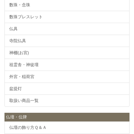
数珠・念珠
数珠ブレスレット
仏具
寺院仏具
神棚(お宮)
祖霊舎・神徒壇
外宮・稲荷宮
盆提灯
取扱い商品一覧
仏壇・位牌
仏壇の飾り方Ｑ＆Ａ