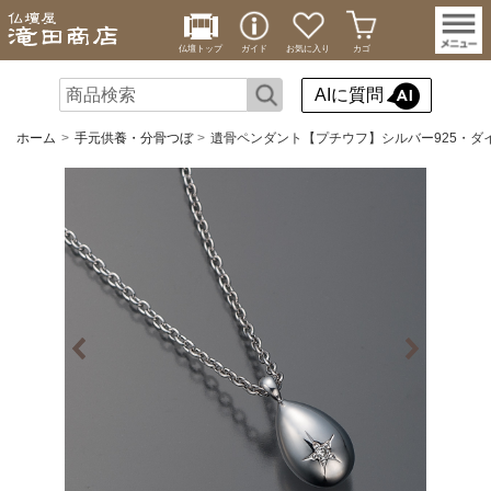
仏壇トップ
ガイド
お気に入り
カゴ
AIに質問
ホーム
手元供養・分骨つぼ
遺骨ペンダント【プチウフ】シルバー925・ダ