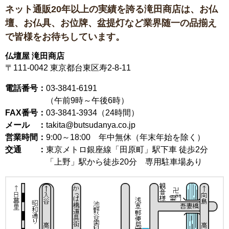
ネット通販20年以上の実績を誇る滝田商店は、
お仏
壇、お仏具、お位牌、盆提灯など
業界随一の品揃え
で皆様をお待ちしています。
仏壇屋 滝田商店
〒111-0042
東京都台東区寿2-8-11
電話番号：
03-3841-6191
（午前9時～午後6時）
FAX番号：
03-3841-3934（24時間）
メール ：
takita@butsudanya.co.jp
営業時間：
9:00～18:00
年中無休（年末年始を除く）
交通 ：
東京メトロ銀座線「田原町」駅下車 徒歩2分
「上野」駅から徒歩20分 専用駐車場あり