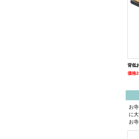
背低
価格
2
お寺
に大
お寺