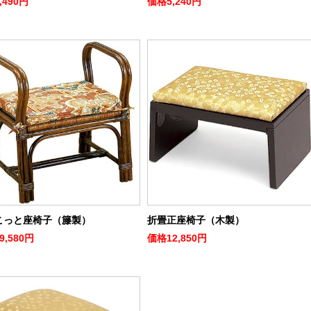
,490円
価格
5,240円
こっと座椅子（籐製）
折畳正座椅子（木製）
9,580円
価格
12,850円