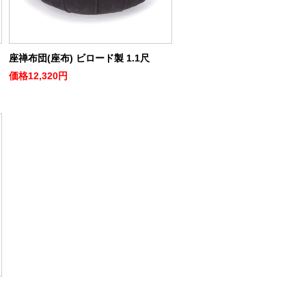
座禅布団(座布) ビロード製 1.1尺
価格
12,320円