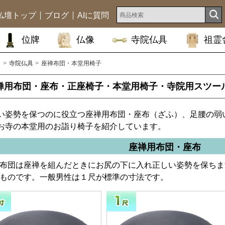
仏壇トップ
ブログ
AIに質問
位牌
仏像
寺院仏具
祖霊
ム
寺院仏具
座禅布団・本堂用椅子
禅用布団・座布・正座椅子・本堂用椅子・寺院用スツー
い姿勢を保つのに役立つ座禅用布団・座布（ざふ）、足腰の弱
お寺の本堂用のお詣り椅子を紹介しています。
座禅用布団・座布
布団は座禅を組んだときにお尻の下に入れ正しい姿勢を保ちま
ものです。一般男性は１尺が標準の寸法です。