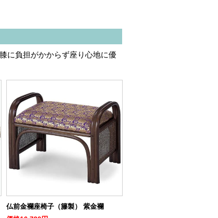
膝に負担がかからず座り心地に優
仏前金襴座椅子（籐製） 紫金襴