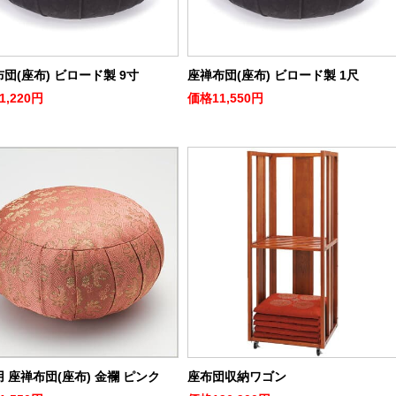
団(座布) ビロード製 9寸
座禅布団(座布) ビロード製 1尺
1,220円
価格
11,550円
 座禅布団(座布) 金襴 ピンク
座布団収納ワゴン