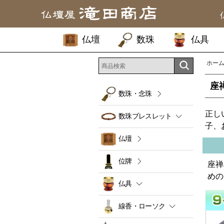
仏壇
数珠
仏具
ホー
座
数珠・念珠
正し
数珠ブレスレット
子、
仏壇
位牌
座禅
めの
仏具
線香・ローソク