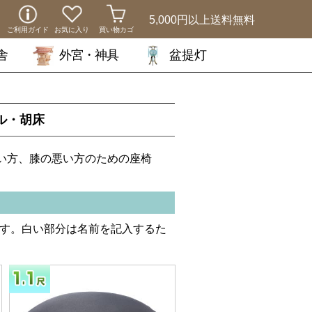
5,000円以上
送料無料
ご利用ガイド
お気に入り
買い物カゴ
舎
外宮・神具
盆提灯
ル・胡床
い方、膝の悪い方のための座椅
す。白い部分は名前を記入するた