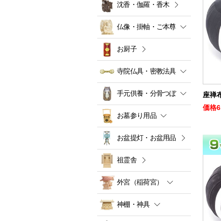
沈香・伽羅・香木
仏像・掛軸・ご本尊
お厨子
寺院仏具・密教法具
手元供養・分骨つぼ
座禅布
価格
6
お墓参り用品
お盆提灯・お盆用品
祖霊舎
外宮（稲荷宮）
神棚・神具