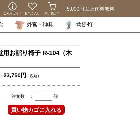
5,000円以上
送料無料
ご利用ガイド
お気に入り
買い物カゴ
舎
外宮・神具
盆提灯
堂用お詣り椅子 R-104（木
）
23,750円
：
（税込）
注文数 ：
個