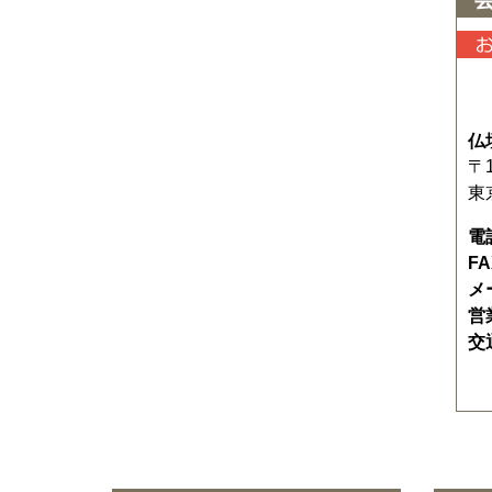
仏
〒1
東
電
F
メ
営
交