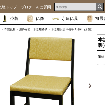
仏壇トップ
ブログ
AIに質問
位牌
仏像
寺院仏具
祖霊
ム
寺院仏具
座禅布団・本堂用椅子
本堂用お詣り椅子 R-104（木製）
本
製
価格