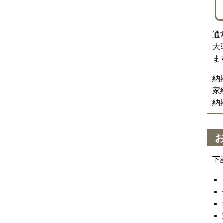
通
大
ま
納
家
納
下