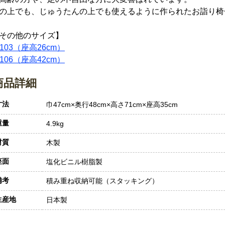
の上でも、じゅうたんの上でも使えるように作られたお詣り椅
その他のサイズ】
-103（座高26cm）
-106（座高42cm）
商品詳細
寸法
巾47cm×奥行48cm×高さ71cm×座高35cm
重量
4.9kg
材質
木製
座面
塩化ビニル樹脂製
備考
積み重ね収納可能（スタッキング）
生産地
日本製