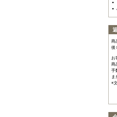
商
後
お
商
手
ま
※