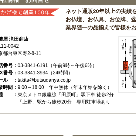
ネット通販20年以上の実績
お仏壇、お仏具、お位牌、
業界随一の品揃えで皆様を
壇屋 滝田商店
11-0042
京都台東区寿2-8-11
話番号：
03-3841-6191
（午前9時～午後6時）
AX番号：
03-3841-3934（24時間）
ール ：
takita@butsudanya.co.jp
業時間：
9:00～18:00
年中無休（年末年始を除く）
通 ：
東京メトロ銀座線「田原町」駅下車 徒歩2分
「上野」駅から徒歩20分 専用駐車場あり