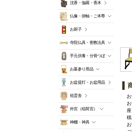
沈香・伽羅・香木
仏像・掛軸・ご本尊
お厨子
寺院仏具・密教法具
手元供養・分骨つぼ
お墓参り用品
お盆提灯・お盆用品
祖霊舎
お
お
外宮（稲荷宮）
座
積
神棚・神具
お
ご