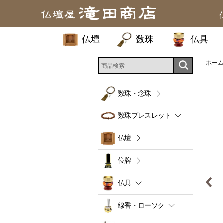
仏壇
数珠
仏具
ホー
数珠・念珠
数珠ブレスレット
仏壇
位牌
仏具
線香・ローソク