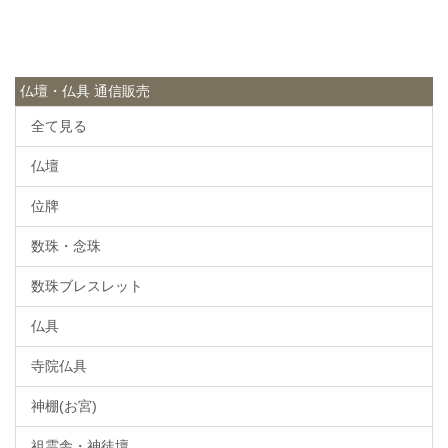
仏壇・仏具 通信販売
全て見る
仏壇
位牌
数珠・念珠
数珠ブレスレット
仏具
寺院仏具
神棚(お宮)
祖霊舎・神徒壇