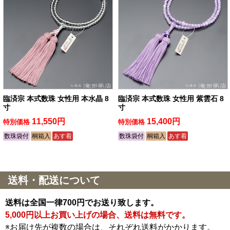
臨済宗 本式数珠 女性用 本水晶 8
臨済宗 本式数珠 女性用 紫雲石 8
寸
寸
11,550円
15,400円
特別価格
特別価格
数珠袋付
桐箱入
あす着
数珠袋付
桐箱入
あす着
送料・配送について
送料は全国一律700円でお送り致します。
5,000円以上お買い上げの場合、送料は無料です。
※お届け先が複数の場合は、それぞれ送料がかかります。