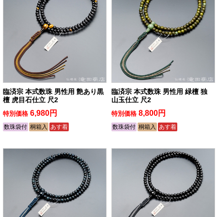
臨済宗 本式数珠 男性用 艶あり黒
臨済宗 本式数珠 男性用 緑檀 独
檀 虎目石仕立 尺2
山玉仕立 尺2
6,980円
8,800円
特別価格
特別価格
数珠袋付
桐箱入
あす着
数珠袋付
桐箱入
あす着