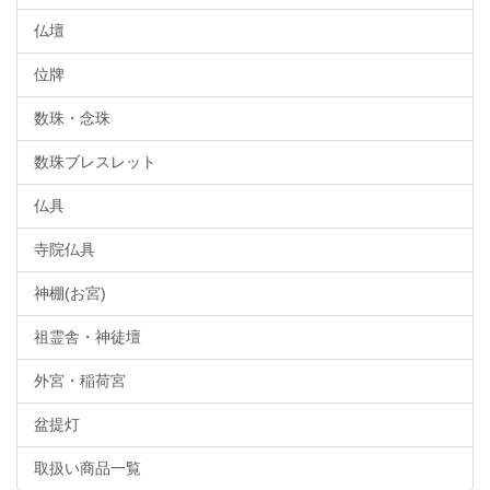
仏壇
位牌
数珠・念珠
数珠ブレスレット
仏具
寺院仏具
神棚(お宮)
祖霊舎・神徒壇
外宮・稲荷宮
盆提灯
取扱い商品一覧