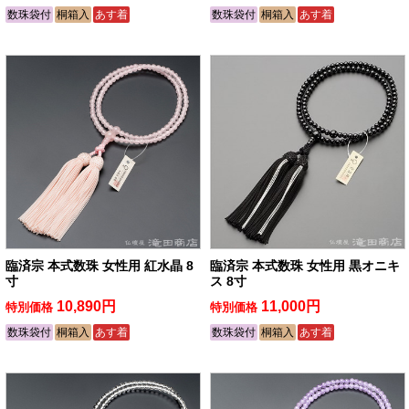
数珠袋付
桐箱入
あす着
数珠袋付
桐箱入
あす着
臨済宗 本式数珠 女性用 紅水晶 8
臨済宗 本式数珠 女性用 黒オニキ
寸
ス 8寸
10,890円
11,000円
特別価格
特別価格
数珠袋付
桐箱入
あす着
数珠袋付
桐箱入
あす着