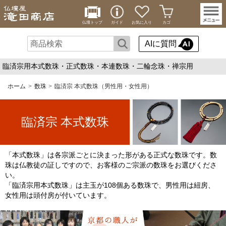
仏壇トップ
ガイド
お気に入り
カゴ
AIに質問
臨済宗用本式数珠・正式数珠・本連数珠・二輪念珠・禅宗用
ホーム
数珠
臨済宗 本式数珠（男性用・女性用）
臨済宗
本式数珠
「本式数珠」は各宗派ごとに決まった形がある正式な数珠です。数
珠は仏教徒の証しですので、お客様のご宗派の数珠をお選びくださ
い。
「臨済宗用本式数珠」は主玉が108個ある数珠で、男性用は紐房、
女性用は頭付房が付いています。