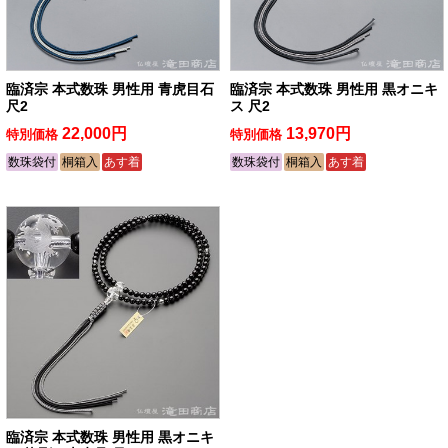
臨済宗 本式数珠 男性用 青虎目石
臨済宗 本式数珠 男性用 黒オニキ
尺2
ス 尺2
22,000円
13,970円
特別価格
特別価格
数珠袋付
桐箱入
あす着
数珠袋付
桐箱入
あす着
臨済宗 本式数珠 男性用 黒オニキ