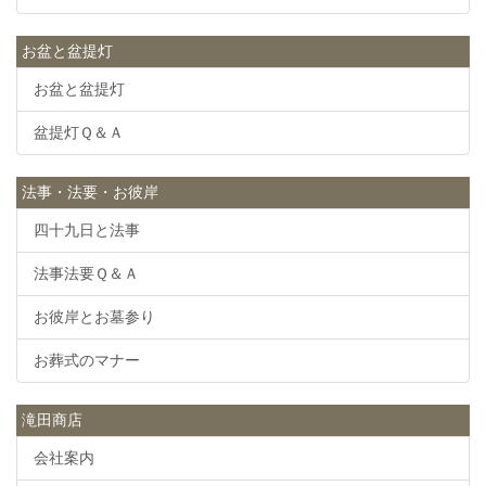
お盆と盆提灯
お盆と盆提灯
盆提灯Ｑ＆Ａ
法事・法要・お彼岸
四十九日と法事
法事法要Ｑ＆Ａ
お彼岸とお墓参り
お葬式のマナー
滝田商店
会社案内