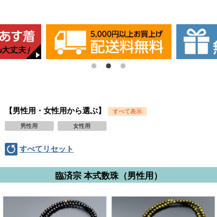
【男性用・女性用から選ぶ】
すべて表示
男性用
女性用
すべてリセット
臨済宗 本式数珠（男性用）