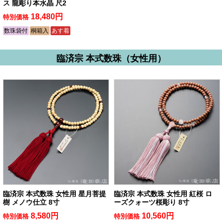
ス 龍彫り本水晶 尺2
18,480円
特別価格
数珠袋付
桐箱入
あす着
臨済宗 本式数珠（女性用）
臨済宗 本式数珠 女性用 星月菩提
臨済宗 本式数珠 女性用 紅桜 ロ
樹 メノウ仕立 8寸
ーズクォーツ桜彫り 8寸
8,580円
10,560円
特別価格
特別価格