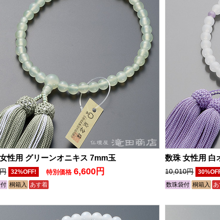
 女性用 グリーンオニキス 7mm玉
数珠 女性用 白
6,600円
0円
10,010円
32%OFF!
特別価格
30%OF
袋付
桐箱入
あす着
数珠袋付
桐箱入
あ