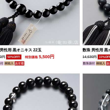
 男性用 黒オニキス 22玉
数珠 男性用 黒
5,500円
00円
14,630円
50%OFF!
特別価格
33%OF
袋付
桐箱入
あす着
数珠袋付
桐箱入
あ