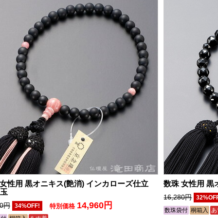
 女性用 黒オニキス(艶消) インカローズ仕立
数珠 女性用 
m玉
16,280円
32%OF
14,960円
70円
34%OFF!
特別価格
数珠袋付
桐箱入
あ