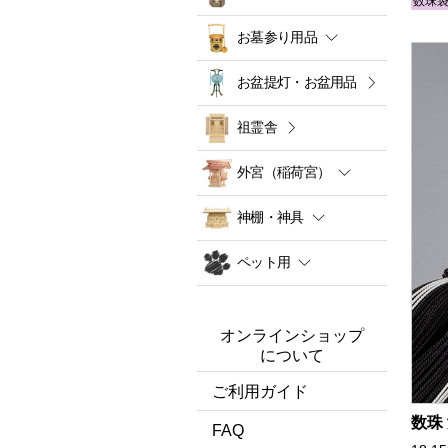
数珠
お墓参り用品
お盆提灯・お盆用品
祖霊舎
外宮（稲荷宮）
神棚・神具
ペット用
オンラインショップ
について
ご利用ガイド
数珠
FAQ