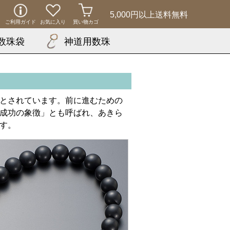
5,000円以上
送料無料
ご利用ガイド
お気に入り
買い物カゴ
数珠袋
神道用数珠
とされています。前に進むための
成功の象徴」とも呼ばれ、あきら
す。