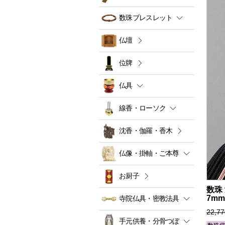
数珠ブレスレット
仏壇
位牌
仏具
線香・ローソク
沈香・伽羅・香木
仏像・掛軸・ご本尊
お厨子
数珠
7m
寺院仏具・密教法具
22,7
手元供養・分骨つぼ