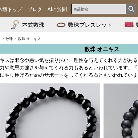
仏壇トップ
ブログ
AIに質問
本式数珠
数珠ブレスレット
ム
数珠
数珠 オニキス
数珠 オニキス
キスは邪念や悪い気を振り払い、理性を与えてくれる力がある
力や意思の強さを与えてくれる力もあるといわれています。「
にやり遂げるためのサポートをしてくれる石ともいわれていま