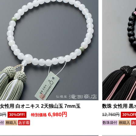
 女性用 白オニキス 2天独山玉 7mm玉
数珠 女性用 黒
6,980円
10円
12,760円
30%OFF!
特別価格
30%OF
袋付
桐箱入
あす着
数珠袋付
桐箱入
あ