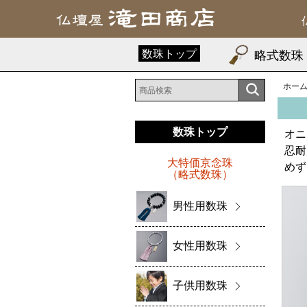
数珠トップ
略式数珠
ホー
数珠トップ
オニ
忍耐
大特価京念珠
めず
（略式数珠）
男性用数珠
女性用数珠
子供用数珠