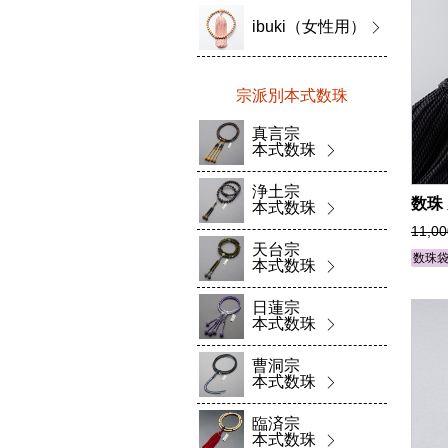
ibuki（女性用）
宗派別本式数珠
真言宗
本式数珠
浄土宗
数珠
本式数珠
11,0
天台宗
数珠
本式数珠
日蓮宗
本式数珠
曹洞宗
本式数珠
臨済宗
本式数珠