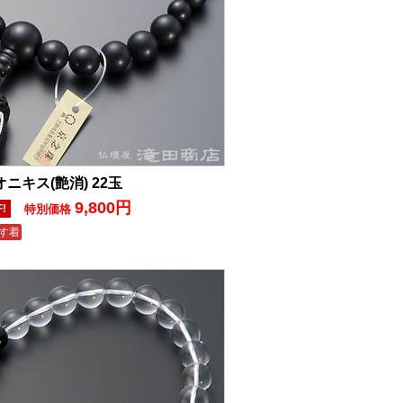
オニキス(艶消) 22玉
9,800円
F!
特別価格
す着