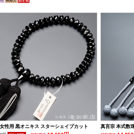
袋付
桐箱入
あす着
 女性用 黒オニキス スターシェイプカット
真言宗 本式数珠