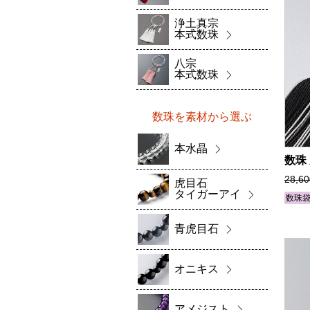
浄土真宗
本式数珠
八宗
本式数珠
数珠を素材から選ぶ
本水晶
数珠
28,6
虎目石
タイガーアイ
数珠
青虎目石
オニキス
アメジスト