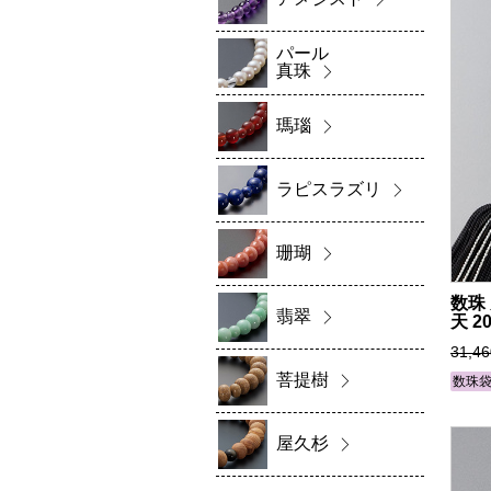
パール
真珠
瑪瑙
ラピスラズリ
珊瑚
数珠
翡翠
天 2
31,4
菩提樹
数珠
屋久杉