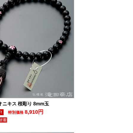
オニキス 桜彫り 8mm玉
8,910円
F!
特別価格
す着