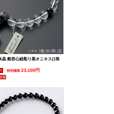
水晶 般若心経彫り黒オニキス(1珠
23,100円
F!
特別価格
す着