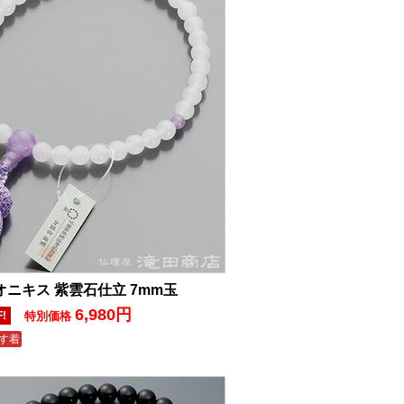
オニキス 紫雲石仕立 7mm玉
6,980円
F!
特別価格
す着