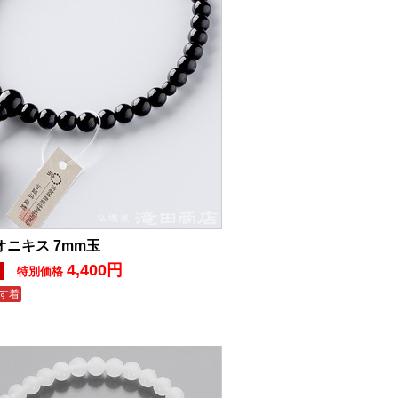
オニキス 7mm玉
4,400円
!
特別価格
す着