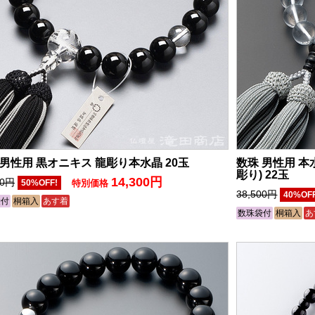
 男性用 黒オニキス 龍彫り本水晶 20玉
数珠 男性用 本
彫り) 22玉
14,300円
00円
50%OFF!
特別価格
38,500円
40%OF
袋付
桐箱入
あす着
数珠袋付
桐箱入
あ