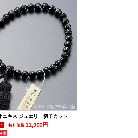
黒オニキス ジュエリー切子カット
11,000円
F!
特別価格
す着