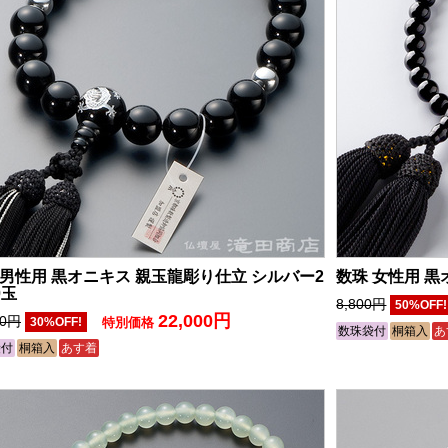
 男性用 黒オニキス 親玉龍彫り仕立 シルバー2
数珠 女性用 黒
0玉
8,800円
50%OFF
22,000円
60円
30%OFF!
特別価格
数珠袋付
桐箱入
あ
袋付
桐箱入
あす着