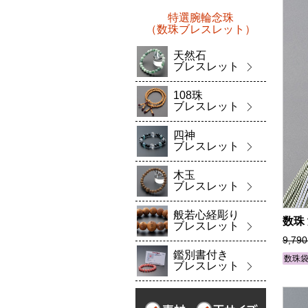
特選腕輪念珠
（数珠ブレスレット）
天然石
ブレスレット
108珠
ブレスレット
四神
ブレスレット
木玉
ブレスレット
般若心経彫り
数珠
ブレスレット
9,79
鑑別書付き
数珠
ブレスレット