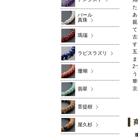
た
あ
パール
真珠
親
て
瑪瑙
古
す
五
ラピスラズリ
ま
2
珊瑚
う
華
京
翡翠
菩提樹
屋久杉