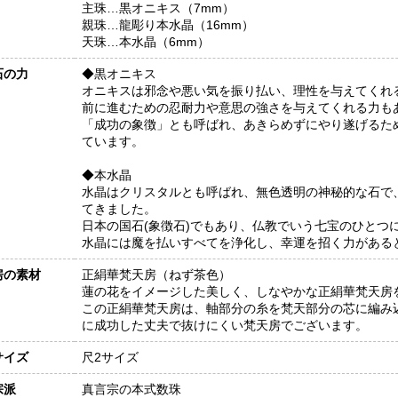
主珠…黒オニキス（7mm）
親珠…龍彫り本水晶（16mm）
天珠…本水晶（6mm）
石の力
◆黒オニキス
オニキスは邪念や悪い気を振り払い、理性を与えてくれ
前に進むための忍耐力や意思の強さを与えてくれる力も
「成功の象徴」とも呼ばれ、あきらめずにやり遂げるた
ています。
◆本水晶
水晶はクリスタルとも呼ばれ、無色透明の神秘的な石で
てきました。
日本の国石(象徴石)でもあり、仏教でいう七宝のひとつ
水晶には魔を払いすべてを浄化し、幸運を招く力がある
房の素材
正絹華梵天房（ねず茶色）
蓮の花をイメージした美しく、しなやかな正絹華梵天房
この正絹華梵天房は、軸部分の糸を梵天部分の芯に編み
に成功した丈夫で抜けにくい梵天房でございます。
サイズ
尺2サイズ
宗派
真言宗の本式数珠