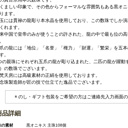
くましい印象で、その色からフォーマルな雰囲気もある黒オニ
ります。
玉には貫禄の龍彫り本水晶を使用しており、この数珠でしか演
くれます。
来中国で皇帝のみが使うことの許された、龍の中で最も位の高
。
爪の龍には「地位」「名誉」「権力」「財運」「繁栄」を五本
す。
つの親珠にそれぞれ五爪の龍が彫り込まれた、二匹の龍が躍動
）の数珠でございます。
梵天房には高級素材の正絹を使用しております。
念珠製造師が匠の技で仕立てた逸品でございます。
のし・ギフト包装をご希望の方はご連絡先入力画面
商品詳細
珠の素材
黒オニキス 主珠108個