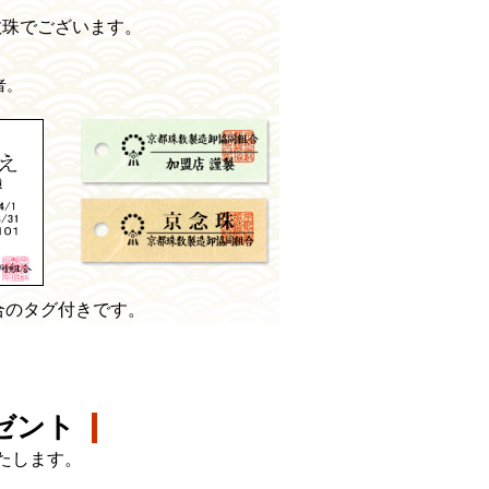
。
数珠でございます。
。
者。
合のタグ付きです。
ゼント
たします。