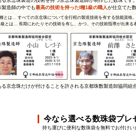
ある京念珠製造の技術を持つ京念珠製造師が制作した数珠です
珠製造師の中でも
最高の技術を持ったI種1級の職人
が仕立てた
I種とは… すべての京念珠について全行程の製造技術を有する技能資格
1級とは… 長期にわたりその技術を有し、かつ、その技術指導が出来る
ある京念珠だけが付けることを許される京都珠数製造卸協同組
今なら選べる数珠袋プレ
持ち運びに便利な数珠袋を無料でお付けい