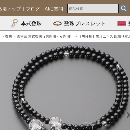
仏壇トップ
ブログ
AIに質問
本式数珠
数珠ブレスレット
ム
数珠
真言宗 本式数珠（男性用・女性用）
【男性用】黒オニキス 龍彫り本水