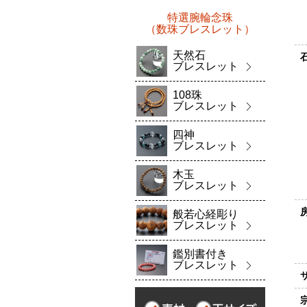
特選腕輪念珠
（数珠ブレスレット）
天然石
ブレスレット
108珠
ブレスレット
四神
ブレスレット
木玉
ブレスレット
般若心経彫り
ブレスレット
鑑別書付き
ブレスレット