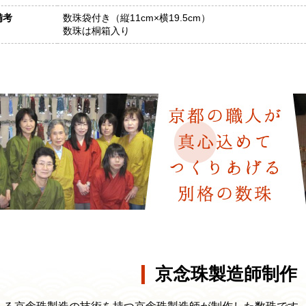
備考
数珠袋付き（縦11cm×横19.5cm）
数珠は桐箱入り
京念珠製造師制作