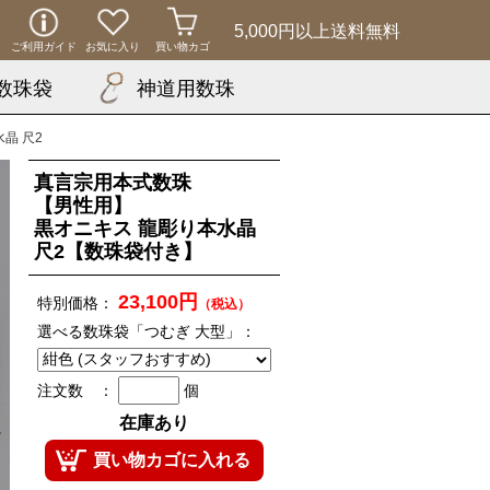
5,000円以上
送料無料
ご利用ガイド
お気に入り
買い物カゴ
数珠袋
神道用数珠
晶 尺2
真言宗用本式数珠
【男性用】
黒オニキス 龍彫り本水晶
尺2【数珠袋付き】
23,100円
特別価格：
（税込）
選べる数珠袋「つむぎ 大型」：
注文数 ：
個
在庫あり