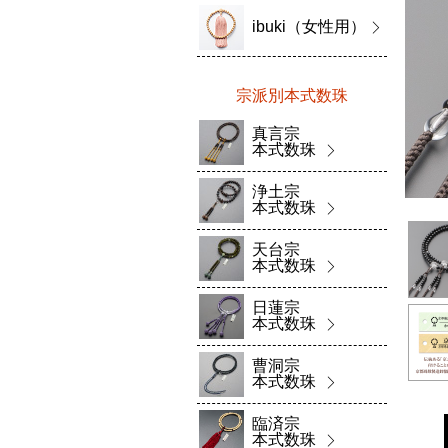
ibuki（女性用）
宗派別本式数珠
真言宗
本式数珠
浄土宗
本式数珠
天台宗
本式数珠
日蓮宗
本式数珠
曹洞宗
本式数珠
臨済宗
本式数珠