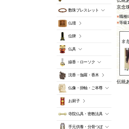
伝統
京念
数珠ブレスレット
職種
等級
仏壇
位牌
仏具
線香・ローソク
沈香・伽羅・香木
伝統
仏像・掛軸・ご本尊
お厨子
寺院仏具・密教法具
手元供養・分骨つぼ