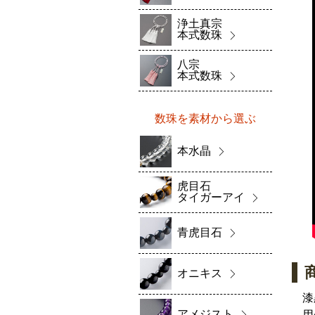
浄土真宗
本式数珠
八宗
本式数珠
数珠を素材から選ぶ
本水晶
虎目石
タイガーアイ
青虎目石
オニキス
漆
アメジスト
用