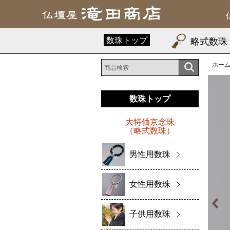
数珠トップ
略式数珠
ホー
数珠トップ
大特価京念珠
（略式数珠）
男性用数珠
女性用数珠
子供用数珠