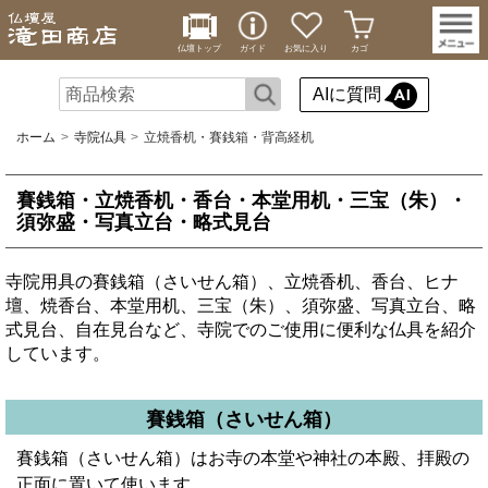
仏壇トップ
ガイド
お気に入り
カゴ
AIに質問
ホーム
寺院仏具
立焼香机・賽銭箱・背高経机
賽銭箱・立焼香机・香台・本堂用机・三宝（朱）・
須弥盛・写真立台・略式見台
寺院用具の賽銭箱（さいせん箱）、立焼香机、香台、ヒナ
壇、焼香台、本堂用机、三宝（朱）、須弥盛、写真立台、略
式見台、自在見台など、寺院でのご使用に便利な仏具を紹介
しています。
賽銭箱（さいせん箱）
賽銭箱（さいせん箱）はお寺の本堂や神社の本殿、拝殿の
正面に置いて使います。