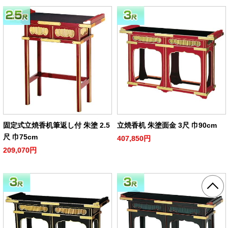
固定式立焼香机筆返し付 朱塗 2.5
立焼香机 朱塗面金 3尺 巾90cm
尺 巾75cm
407,850円
209,070円