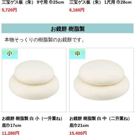
三宝ゲス板（朱） 9寸用 巾25cm
三宝ゲス板（朱） 1尺用 巾28cm
5,720円
6,160円
お鏡餅 樹脂製
本物そっくりの樹脂製のお鏡餅です。
お鏡餅 樹脂製 白 小（一升重ね）
お鏡餅 樹脂製 白 中（二升重ね）
底巾17cm
底巾21cm
11,280円
15,400円