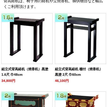
背高経机は、椅子用の経机や立焼香机、御供物台など幅広
くご利用頂けます。
組立式背高経机（焼香机）黒塗
組立式背高経机 棚付（焼香机）
1.6尺 巾48cm
黒塗 2尺 巾60cm
34,800円
46,100円