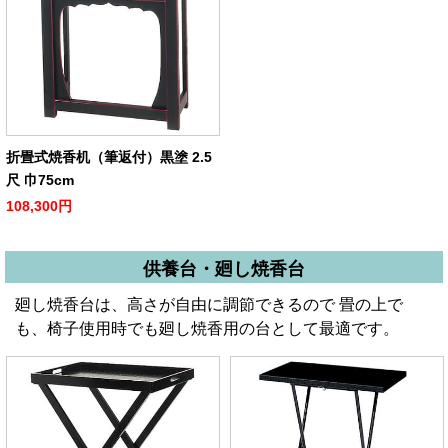
折畳式焼香机（筆返付）黒塗 2.5
尺 巾75cm
108,300円
供養台・廻し焼香台
廻し焼香台は、高さが自由に調節できるので 畳の上で
も、椅子使用時でも廻し焼香用の台として最適です。