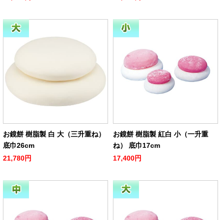
お鏡餅 樹脂製 白 大（三升重ね）
お鏡餅 樹脂製 紅白 小（一升重
底巾26cm
ね） 底巾17cm
21,780円
17,400円