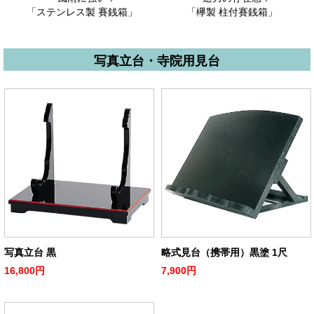
「ステンレス製 賽銭箱」
「欅製 柱付賽銭箱」
写真立台・寺院用見台
写真立台 黒
略式見台（携帯用）黒塗 1尺
16,800円
7,900円