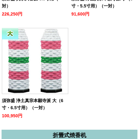
対）
寸・5.5寸用）（一対）
226,250円
91,600円
須弥盛 浄土真宗本願寺派 大（6
寸・6.5寸用）（一対）
100,950円
折畳式焼香机