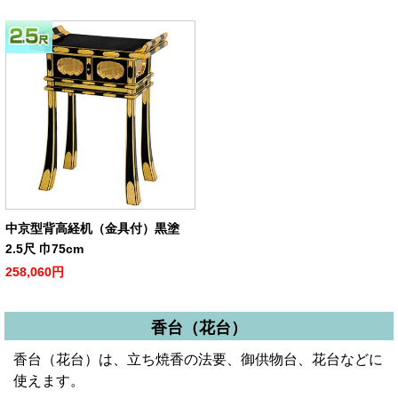
中京型背高経机（金具付）黒塗
2.5尺 巾75cm
258,060円
香台（花台）
香台（花台）は、立ち焼香の法要、御供物台、花台などに
使えます。