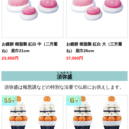
お鏡餅 樹脂製 紅白 中（二升重
お鏡餅 樹脂製 紅白 大（三升重
ね） 底巾21cm
ね） 底巾26cm
23,950円
37,000円
しゅみもり
須弥盛
須弥盛は報恩講などの特別な法要で仏前にお供えします。