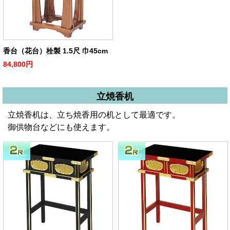
香台（花台）栓製 1.5尺 巾45cm
84,800円
立焼香机
立焼香机は、立ち焼香用の机として最適です。
御供物台などにも使えます。