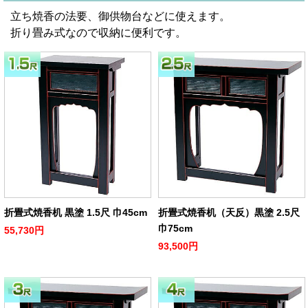
立ち焼香の法要、御供物台などに使えます。
折り畳み式なので収納に便利です。
折畳式焼香机 黒塗 1.5尺 巾45cm
折畳式焼香机（天反）黒塗 2.5尺
巾75cm
55,730円
93,500円