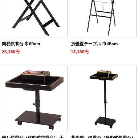
簡易供養台 巾60cm
折畳置テーブル 巾45cm
26,180円
13,150円
廻し焼香台（移動式焼香台） 天
背高廻し焼香台（移動式焼香台）