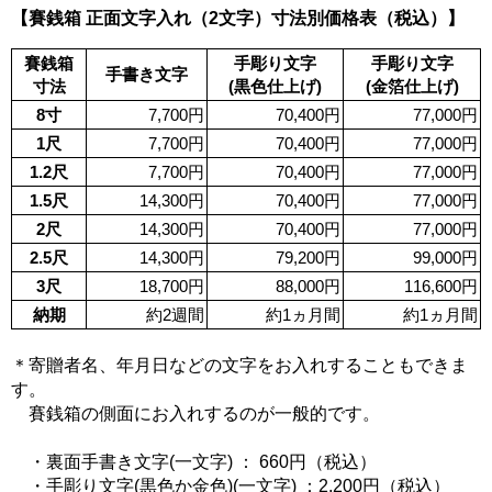
【賽銭箱 正面文字入れ（2文字）寸法別価格表（税込）】
賽銭箱
手彫り文字
手彫り文字
手書き文字
寸法
(黒色仕上げ)
(金箔仕上げ)
8寸
7,700円
70,400円
77,000円
1尺
7,700円
70,400円
77,000円
1.2尺
7,700円
70,400円
77,000円
1.5尺
14,300円
70,400円
77,000円
2尺
14,300円
70,400円
77,000円
2.5尺
14,300円
79,200円
99,000円
3尺
18,700円
88,000円
116,600円
納期
約2週間
約1ヵ月間
約1ヵ月間
＊寄贈者名、年月日などの文字をお入れすることもできま
す。
賽銭箱の側面にお入れするのが一般的です。
・裏面手書き文字(一文字) ： 660円（税込）
・手彫り文字(黒色か金色)(一文字) ：2,200円（税込）