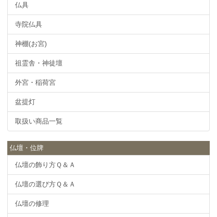
仏具
寺院仏具
神棚(お宮)
祖霊舎・神徒壇
外宮・稲荷宮
盆提灯
取扱い商品一覧
仏壇・位牌
仏壇の飾り方Ｑ＆Ａ
仏壇の選び方Ｑ＆Ａ
仏壇の修理