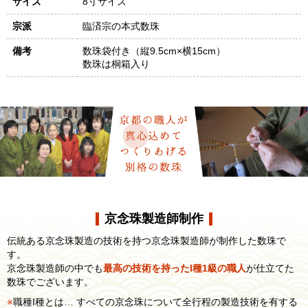
サイズ
8寸サイズ
宗派
臨済宗の本式数珠
備考
数珠袋付き（縦9.5cm×横15cm）
数珠は桐箱入り
京念珠製造師制作
伝統ある京念珠製造の技術を持つ京念珠製造師が制作した数珠で
す。
京念珠製造師の中でも
最高の技術を持ったI種1級の職人
が仕立てた
数珠でございます。
職種I種とは… すべての京念珠について全行程の製造技術を有する