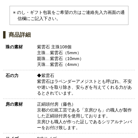
のし・ギフト包装をご希望の方はご連絡先入力画面の通
信欄にご記入下さい。
商品詳細
珠の素材
紫雲石 主珠108個
主珠…紫雲石（5mm）
親珠…紫雲石（10mm）
天珠…紫雲石（4mm）
石の力
◆紫雲石
紫雲石はラベンダーアメジストとも呼ばれ、不安
や迷いを取り除き、安らぎを与えてくれる力があ
るとされています。
房の素材
正絹頭付房（藤色）
京都の伝統工芸である「京房ひも」の職人が製作
した正絹頭付房を使用しております。
京房ひも職人が作った証しであるシリアルナンバ
ーをお付け致します。