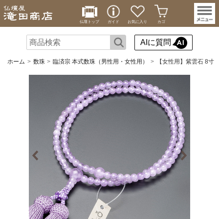
仏壇トップ
ガイド
お気に入り
カゴ
AIに質問
ホーム
数珠
臨済宗 本式数珠（男性用・女性用）
【女性用】紫雲石 8寸