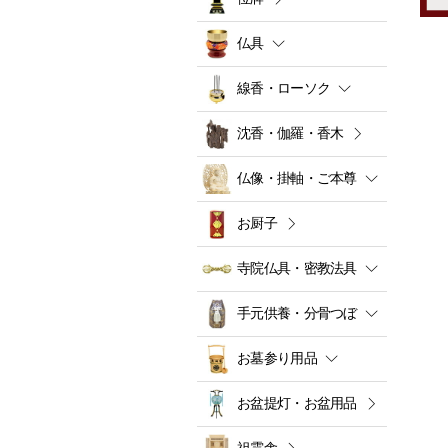
仏具
線香・ローソク
沈香・伽羅・香木
仏像・掛軸・ご本尊
お厨子
寺院仏具・密教法具
手元供養・分骨つぼ
お墓参り用品
お盆提灯・お盆用品
祖霊舎