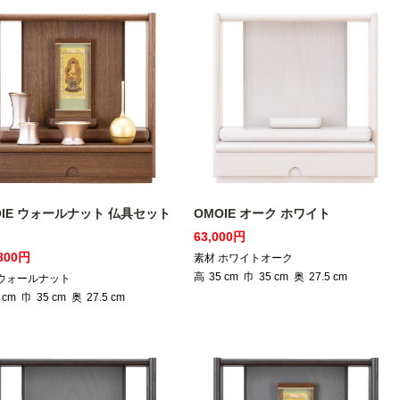
OIE ウォールナット 仏具セット
OMOIE オーク ホワイト
63,000円
,800円
素材 ホワイトオーク
高
35
cm
巾
35
cm
奥
27.5
cm
 ウォールナット
cm
巾
35
cm
奥
27.5
cm