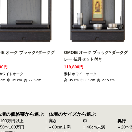
OIE オーク ブラック×ダークグ
OMOIE オーク ブラック×ダークグ
レー 仏具セット付き
000円
119,800円
 ホワイトオーク
素材 ホワイトオーク
cm
巾
35
cm
奥
27.5
cm
高
35
cm
巾
35
cm
奥
27.5
cm
仏壇の価格帯から選ぶ
仏壇のサイズから選ぶ
 100万円以上
高さ
巾
奥行
 50〜100万円
» 60cm未満
» 40cm未満
» 20〜