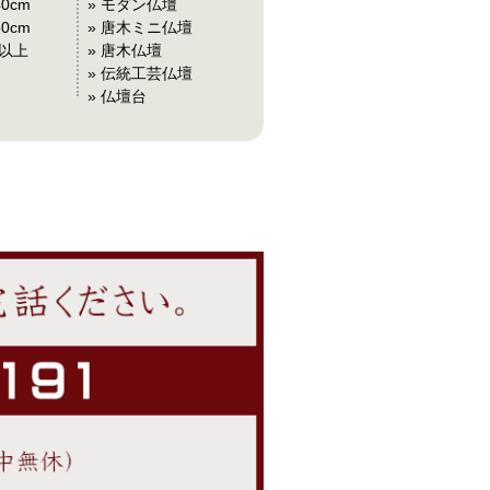
40cm
» モダン仏壇
50cm
» 唐木ミニ仏壇
m以上
» 唐木仏壇
» 伝統工芸仏壇
» 仏壇台