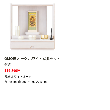
OMOIE オーク ホワイト 仏具セット
付き
119,800円
素材 ホワイトオーク
高
35
cm
巾
35
cm
奥
27.5
cm