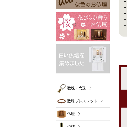
»
»
»
»
»
数珠・念珠
数珠ブレスレット
仏壇
位牌