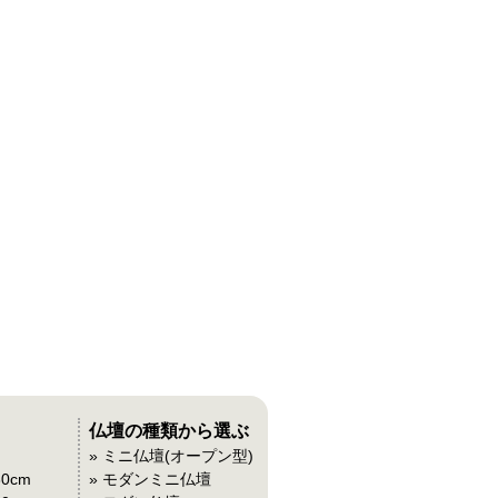
仏壇の種類から選ぶ
» ミニ仏壇(オープン型)
30cm
» モダンミニ仏壇