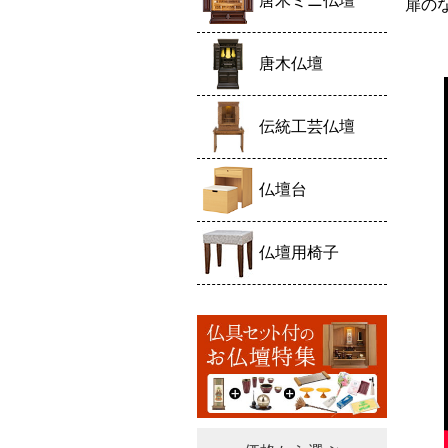
唐木ミニ仏壇
扉の
唐木仏壇
伝統工芸仏壇
仏壇台
仏壇用椅子