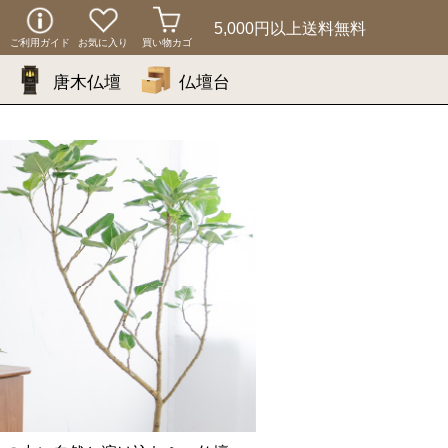
5,000円以上
送料無料
ご利用ガイド
お気に入り
買い物カゴ
唐木仏壇
仏壇台