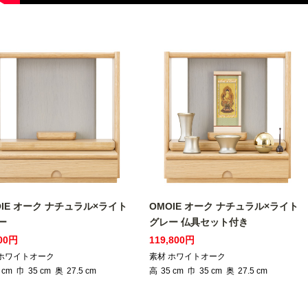
OIE オーク ナチュラル×ライト
OMOIE オーク ナチュラル×ライト
ー
グレー 仏具セット付き
000円
119,800円
 ホワイトオーク
素材 ホワイトオーク
cm
巾
35
cm
奥
27.5
cm
高
35
cm
巾
35
cm
奥
27.5
cm