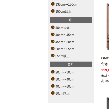
135cm〜150cm
150cm以上
巾
40cm未満
40cm〜45cm
45cm〜50cm
50cm〜65cm
65cm以上
OM
付き
奥行
119
20cm〜30cm
素材
30cm〜40cm
高
35
40cm〜50cm
50cm以上