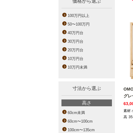
価格から選ぶ
100万円以上
50〜100万円
40万円台
30万円台
20万円台
10万円台
10万円未満
寸法から選ぶ
OM
グレ
高さ
63,
素材
60cm未満
高
35
60cm〜100cm
100cm〜135cm