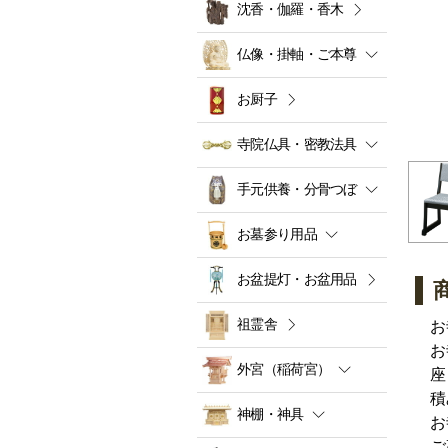
沈香・伽羅・香木
仏像・掛軸・ご本尊
お厨子
寺院仏具・密教法具
手元供養・分骨つぼ
お墓参り用品
お盆提灯・お盆用品
祖霊舎
お
お
外宮（稲荷宮）
座
積
神棚・神具
お
ご