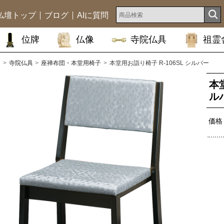
仏壇トップ
ブログ
AIに質問
位牌
仏像
寺院仏具
祖霊
ム
寺院仏具
座禅布団・本堂用椅子
本堂用お詣り椅子 R-106SL シルバー
本堂
ル
価格