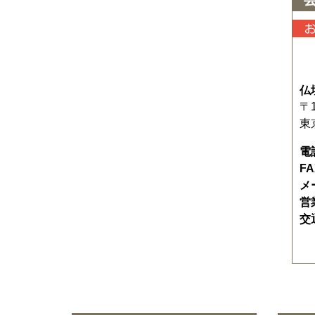
仏
〒1
東
電
F
メ
営
交