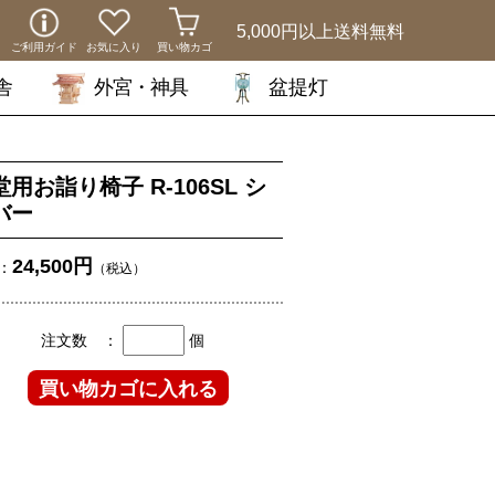
5,000円以上
送料無料
ご利用ガイド
お気に入り
買い物カゴ
舎
外宮・神具
盆提灯
用お詣り椅子 R-106SL シ
バー
24,500円
：
（税込）
注文数 ：
個