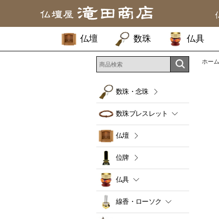
仏壇
数珠
仏具
ホー
数珠・念珠
数珠ブレスレット
仏壇
位牌
仏具
線香・ローソク