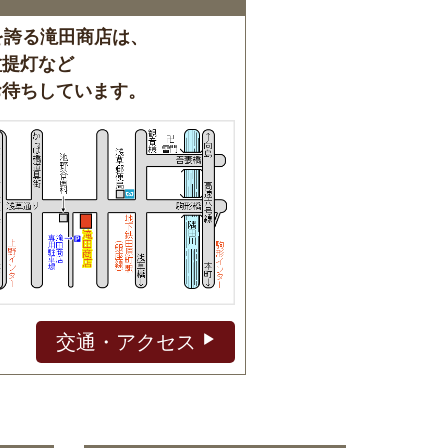
を誇る滝田商店は、
盆提灯など
お待ちしています。
交通・アクセス