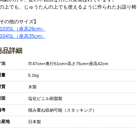
の上でも、じゅうたんの上でも使えるように作られたお詣り椅
その他のサイズ】
-103SL（座高26cm）
-104SL（座高35cm）
商品詳細
寸法
巾47cm×奥行51cm×高さ75cm×座高42cm
重量
5.1kg
材質
木製
座面
塩化ビニル樹脂製
備考
積み重ね収納可能（スタッキング）
生産地
日本製