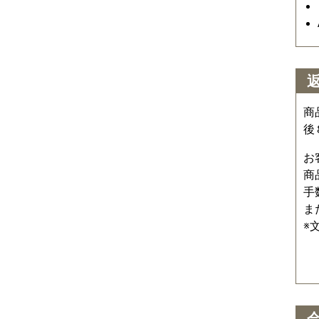
商
後
お
商
手
ま
※