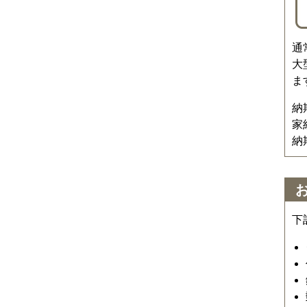
通
大
ま
納
家
納
下