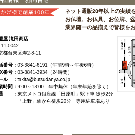
ネット通販20年以上の実績
お仏壇、お仏具、お位牌、
業界随一の品揃えで皆様を
壇屋 滝田商店
11-0042
京都台東区寿2-8-11
話番号：
03-3841-6191
（午前9時～午後6時）
AX番号：
03-3841-3934（24時間）
ール ：
takita@butsudanya.co.jp
業時間：
9:00～18:00
年中無休（年末年始を除く）
通 ：
東京メトロ銀座線「田原町」駅下車 徒歩2分
「上野」駅から徒歩20分 専用駐車場あり