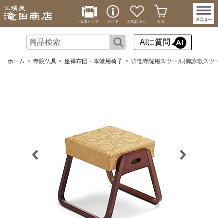
仏壇トップ
ガイド
お気に入り
カゴ
AIに質問
ホーム
寺院仏具
座禅布団・本堂用椅子
背低寺院用スツール(御詠歌スツ