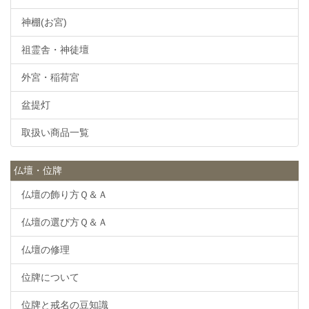
神棚(お宮)
祖霊舎・神徒壇
外宮・稲荷宮
盆提灯
取扱い商品一覧
仏壇・位牌
仏壇の飾り方Ｑ＆Ａ
仏壇の選び方Ｑ＆Ａ
仏壇の修理
位牌について
位牌と戒名の豆知識