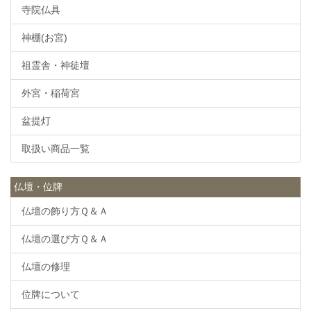
寺院仏具
神棚(お宮)
祖霊舎・神徒壇
外宮・稲荷宮
盆提灯
取扱い商品一覧
仏壇・位牌
仏壇の飾り方Ｑ＆Ａ
仏壇の選び方Ｑ＆Ａ
仏壇の修理
位牌について