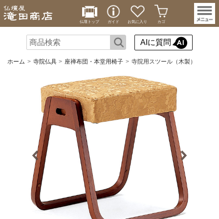
仏壇トップ
ガイド
お気に入り
カゴ
AIに質問
ホーム
寺院仏具
座禅布団・本堂用椅子
寺院用スツール（木製）