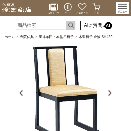
仏壇トップ
ガイド
お気に入り
カゴ
AIに質問
ホーム
寺院仏具
座禅布団・本堂用椅子
木製椅子 金波 SH430