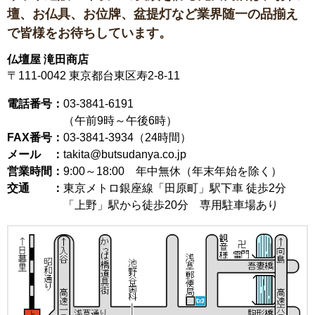
壇、お仏具、お位牌、盆提灯など
業界随一の品揃え
で皆様をお待ちしています。
仏壇屋 滝田商店
〒111-0042
東京都台東区寿2-8-11
電話番号：
03-3841-6191
（午前9時～午後6時）
FAX番号：
03-3841-3934（24時間）
メール ：
takita@butsudanya.co.jp
営業時間：
9:00～18:00
年中無休（年末年始を除く）
交通 ：
東京メトロ銀座線「田原町」駅下車 徒歩2分
「上野」駅から徒歩20分 専用駐車場あり