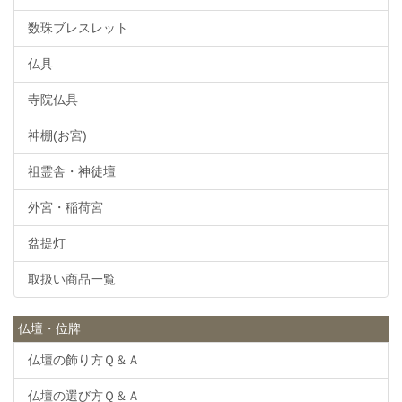
数珠ブレスレット
仏具
寺院仏具
神棚(お宮)
祖霊舎・神徒壇
外宮・稲荷宮
盆提灯
取扱い商品一覧
仏壇・位牌
仏壇の飾り方Ｑ＆Ａ
仏壇の選び方Ｑ＆Ａ