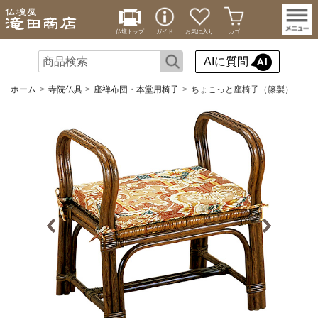
仏壇トップ
ガイド
お気に入り
カゴ
AIに質問
ホーム
寺院仏具
座禅布団・本堂用椅子
ちょこっと座椅子（籐製）