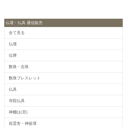
仏壇・仏具 通信販売
全て見る
仏壇
位牌
数珠・念珠
数珠ブレスレット
仏具
寺院仏具
神棚(お宮)
祖霊舎・神徒壇