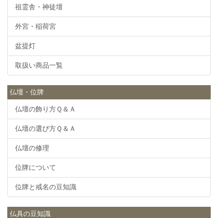
祖霊舎・神徒壇
外宮・稲荷宮
盆提灯
取扱い商品一覧
仏壇・位牌
仏壇の飾り方Ｑ＆Ａ
仏壇の選び方Ｑ＆Ａ
仏壇の修理
位牌について
位牌と戒名の豆知識
仏具の豆知識