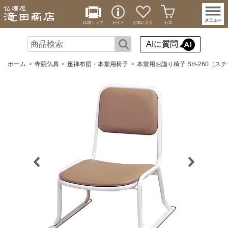
仏壇トップ
ガイド
お気に入り
カゴ
AIに質問
ホーム
寺院仏具
座禅布団・本堂用椅子
本堂用お詣り椅子 SH-260（ス