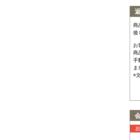
商
後
お
商
手
ま
※