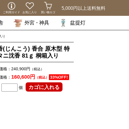
5,000円以上
送料無料
ご利用ガイド
お気に入り
買い物カゴ
舎
外宮・神具
盆提灯
入り
香(じんこう) 香合 原木型 特
タニ沈香 81ｇ 桐箱入り
価格：
240,900円
（税込）
160,600円
価格：
33%OFF!
（税込）
個