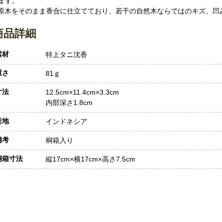
ます。
 原木をそのまま香合に仕立てており、若干の自然木ならではのキズ、凹
商品詳細
素材
特上タニ沈香
重さ
81ｇ
寸法
12.5cm×11.4cm×3.3cm
内部深さ1.8cm
産地
インドネシア
備考
桐箱入り
桐箱寸法
縦17cm×横17cm×高さ7.5cm