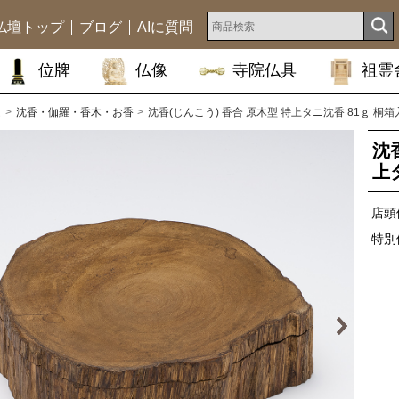
仏壇トップ
ブログ
AIに質問
位牌
仏像
寺院仏具
祖霊
ム
沈香・伽羅・香木・お香
沈香(じんこう) 香合 原木型 特上タニ沈香 81ｇ 桐箱
沈
上
店頭
特別