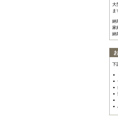
大
ま
納
家
納
下