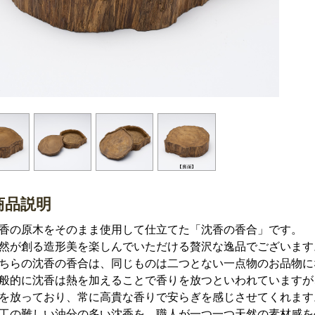
商品説明
香の原木をそのまま使用して仕立てた「沈香の香合」です。
然が創る造形美を楽しんでいただける贅沢な逸品でございます
ちらの沈香の香合は、同じものは二つとない一点物のお品物に
般的に沈香は熱を加えることで香りを放つといわれていますが
を放っており、常に高貴な香りで安らぎを感じさせてくれます
工の難しい油分の多い沈香を、職人が一つ一つ天然の素材感を