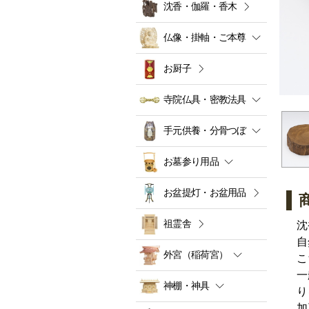
沈香・伽羅・香木
仏像・掛軸・ご本尊
お厨子
寺院仏具・密教法具
手元供養・分骨つぼ
お墓参り用品
お盆提灯・お盆用品
祖霊舎
沈
自
外宮（稲荷宮）
こ
一
神棚・神具
り
加