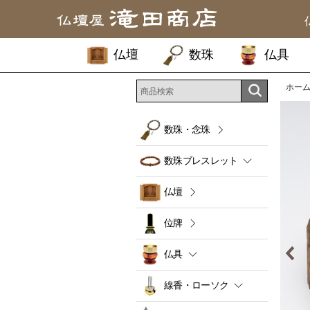
仏壇
数珠
仏具
ホー
数珠・念珠
数珠ブレスレット
仏壇
位牌
仏具
線香・ローソク