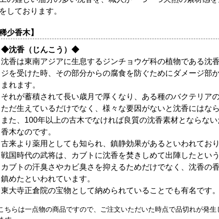
をしております。
稀少香木】
◆沈香（じんこう）◆
沈香は東南アジアに生息するジンチョウゲ科の植物である沈
ジを受けた時、その部分からの腐食を防ぐためにダメージ部
まれます。
それが蓄積されて長い歳月で厚くなり、ある種のバクテリア
ただ生えているだけでなく、様々な要因がないと沈香にはな
また、100年以上の古木でなければ良質の沈香素材とならな
香木なのです。
古来より薬用としても知られ、鎮静効果があるといわれてお
戦国時代の武将は、カブトに沈香を焚きしめて出陣したとい
カブトの汗臭さやカビ臭さを抑えるためだけでなく、沈香の
鎮めたといわれています。
東大寺正倉院の宝物として納められていることでも有名です
 こちらは一点物の商品ですので、ご注文いただいた時点で品切れが発生