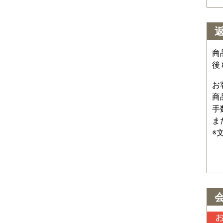
商
後
お
商
手
ま
※