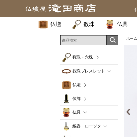
仏壇
数珠
仏具
ホー
数珠・念珠
数珠ブレスレット
仏壇
位牌
仏具
線香・ローソク