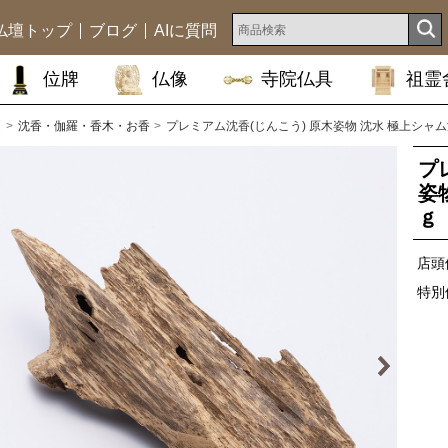
仏壇トップ
ブログ
AIに質問
位牌
仏像
寺院仏具
祖霊
ム
沈香・伽羅・香木・お香
プレミアム沈香(じんこう) 原木姿物 沈水 極上シャム沈
プ
姿
ｇ
店頭
特別