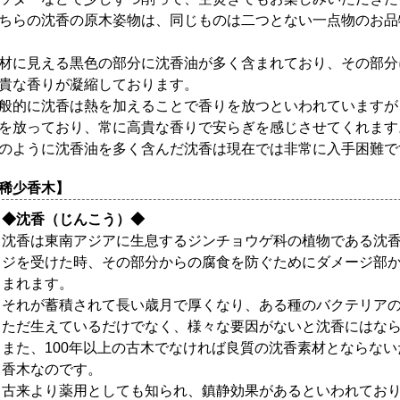
ちらの沈香の原木姿物は、同じものは二つとない一点物のお品
材に見える黒色の部分に沈香油が多く含まれており、その部分
貴な香りが凝縮しております。
般的に沈香は熱を加えることで香りを放つといわれていますが
を放っており、常に高貴な香りで安らぎを感じさせてくれます
のように沈香油を多く含んだ沈香は現在では非常に入手困難で
稀少香木】
◆沈香（じんこう）◆
沈香は東南アジアに生息するジンチョウゲ科の植物である沈
ジを受けた時、その部分からの腐食を防ぐためにダメージ部
まれます。
それが蓄積されて長い歳月で厚くなり、ある種のバクテリア
ただ生えているだけでなく、様々な要因がないと沈香にはな
また、100年以上の古木でなければ良質の沈香素材とならな
香木なのです。
古来より薬用としても知られ、鎮静効果があるといわれてお