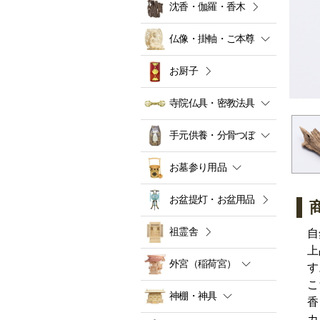
沈香・伽羅・香木
仏像・掛軸・ご本尊
お厨子
寺院仏具・密教法具
手元供養・分骨つぼ
お墓参り用品
お盆提灯・お盆用品
祖霊舎
自
上
外宮（稲荷宮）
す
こ
神棚・神具
香
カ