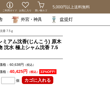
5,000円以上
送料無料
ご利用ガイド
お気に入り
買い物カゴ
舎
外宮・神具
盆提灯
香 7.5ｇ
レミアム沈香(じんこう) 原木
物 沈水 極上シャム沈香 7.5
価格：
60,638円
（税込）
40,425円
価格：
33%OFF!
（税込）
個