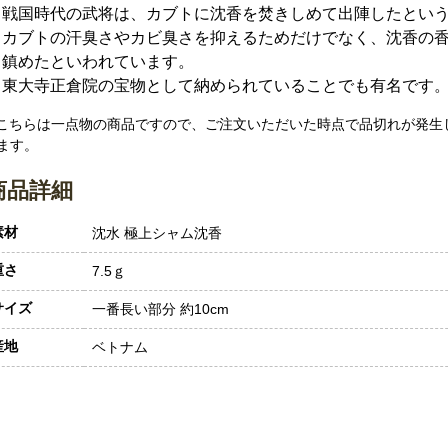
戦国時代の武将は、カブトに沈香を焚きしめて出陣したとい
カブトの汗臭さやカビ臭さを抑えるためだけでなく、沈香の
鎮めたといわれています。
東大寺正倉院の宝物として納められていることでも有名です
 こちらは一点物の商品ですので、ご注文いただいた時点で品切れが発生
ます。
商品詳細
素材
沈水 極上シャム沈香
重さ
7.5ｇ
サイズ
一番長い部分 約10cm
産地
ベトナム