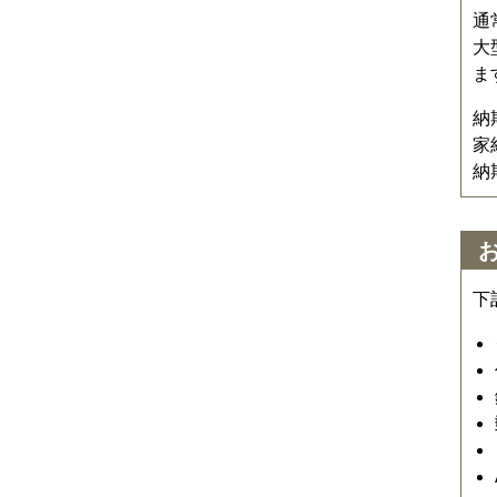
通
大
ま
納
家
納
下