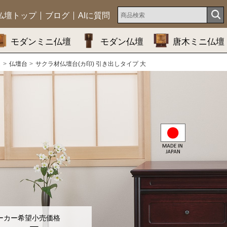
仏壇トップ
ブログ
AIに質問
モダンミニ仏壇
モダン仏壇
唐木ミニ仏壇
ム
仏壇台
サクラ材仏壇台(カ印) 引き出しタイプ 大
ーカー希望小売価格