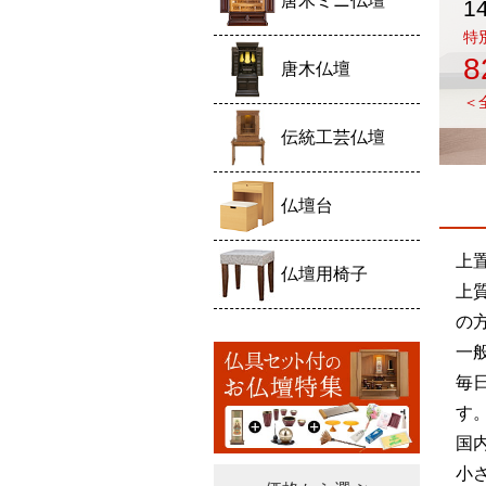
唐木ミニ仏壇
1
特
8
唐木仏壇
＜
伝統工芸仏壇
仏壇台
上
仏壇用椅子
上
の
一
毎
す
国
小