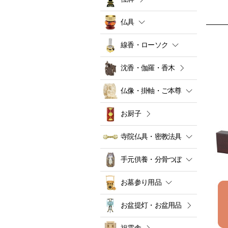
仏具
線香・ローソク
沈香・伽羅・香木
仏像・掛軸・ご本尊
お厨子
寺院仏具・密教法具
手元供養・分骨つぼ
お墓参り用品
お盆提灯・お盆用品
祖霊舎