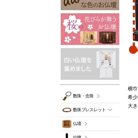
横巾
数珠・念珠
希少
大き
数珠ブレスレット
仏壇
位牌