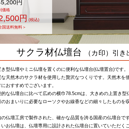
45,200円
別価格
2,500円
(税込)
全国送料無料＞
サクラ材仏壇台
（カ印）
引き
置き型仏壇やミニ仏壇を置くのに便利な仏壇台(仏壇置台)です。
質な天然木のサクラ材を使用した贅沢なつくりです。天然木を
方におすすめでございます。
般的な仏壇台に比べて広めの横巾78.5cmは、大きめの上置き
日のおまいりに必要なローソクやお線香などの細々したものを
。
内の仏壇工房で製作された、確かな品質を誇る国産の仏壇台で
さいお仏壇は、仏壇専用に設計された仏壇台に置いていただく