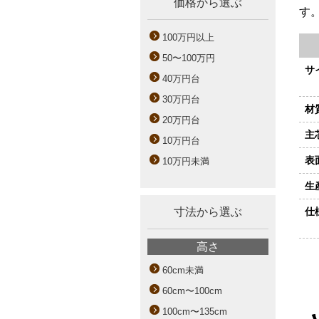
価格から選ぶ
す
100万円以上
50〜100万円
サ
40万円台
30万円台
材
20万円台
主
10万円台
表
10万円未満
生
寸法から選ぶ
仕
高さ
60cm未満
60cm〜100cm
100cm〜135cm