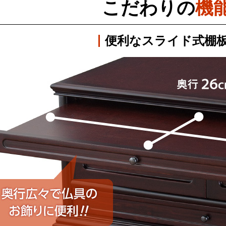
こだわりの
機
便利な
スライド式棚