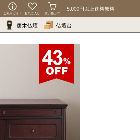
5,000円以上
送料無料
ご利用ガイド
お気に入り
買い物カゴ
唐木仏壇
仏壇台