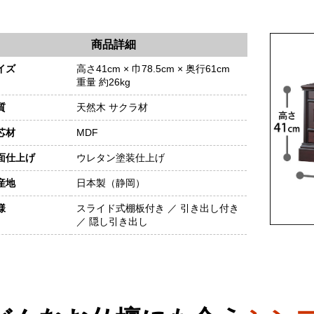
。
商品詳細
イズ
高さ41cm × 巾78.5cm × 奥行61cm
重量 約26kg
質
天然木 サクラ材
芯材
MDF
面仕上げ
ウレタン塗装仕上げ
産地
日本製（静岡）
様
スライド式棚板付き ／ 引き出し付き
／ 隠し引き出し