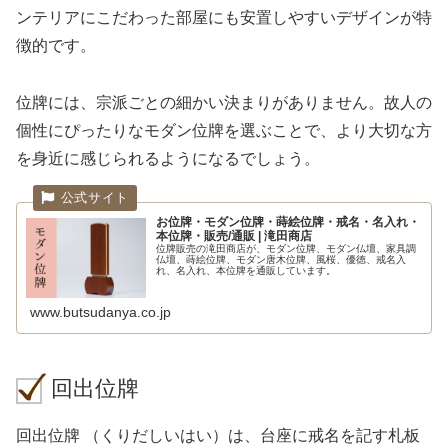
ンテリアにこだわった部屋にも安置しやすいデザインが特
徴的です。
位牌には、宗派ごとの細かい決まりがありません。故人の
個性にぴったりなモダン位牌を選ぶことで、より大切な方
を身近に感じられるようになるでしょう。
お位牌・モダン位牌・蒔絵位牌・戒名・名入れ・
本位牌・販売/通販 | 滝田商店
位牌販売の滝田商店が、モダン位牌、モダン仏壇、家具調
仏壇、蒔絵位牌、モダン唐木位牌、風桜、優徳、戒名入
れ、名入れ、本位牌を通販しています。
www.butsudanya.co.jp
回出位牌
回出位牌 （くりだしいはい）は、台座に戒名を記す札板