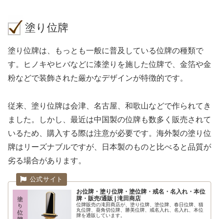
塗り位牌
塗り位牌は、もっとも一般に普及している位牌の種類で
す。ヒノキやヒバなどに漆塗りを施した位牌で、金箔や金
粉などで装飾された厳かなデザインが特徴的です。
従来、塗り位牌は会津、名古屋、和歌山などで作られてき
ました。しかし、最近は中国製の位牌も数多く販売されて
いるため、購入する際は注意が必要です。海外製の塗り位
牌はリーズナブルですが、日本製のものと比べると品質が
劣る場合があります。
お位牌・塗り位牌・塗位牌・戒名・名入れ・本位
牌・販売/通販 | 滝田商店
位牌販売の滝田商店が、塗り位牌、塗位牌、春日位牌、猫
丸位牌、葵角切位牌、勝美位牌、戒名入れ、名入れ、本位
牌を通販しています。