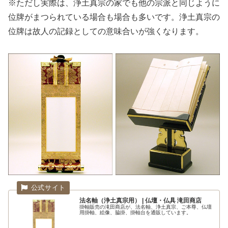
※ただし実際は、浄土真宗の家でも他の宗派と同じように
位牌がまつられている場合も場合も多いです。浄土真宗の
位牌は故人の記録としての意味合いが強くなります。
法名軸（浄土真宗用） | 仏壇・仏具 滝田商店
掛軸販売の滝田商店が、法名軸、浄土真宗、ご本尊、仏壇
用掛軸、絵像、脇掛、掛軸台を通販しています。