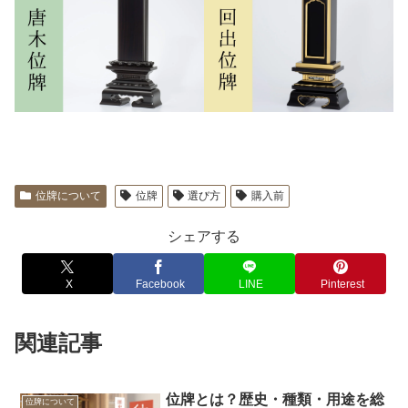
位牌について
位牌
選び方
購入前
シェアする
X
Facebook
LINE
Pinterest
関連記事
位牌とは？歴史・種類・用途を総
位牌について