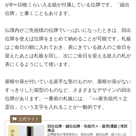
が8〜10枚くらい入る箱が付属している位牌です。「繰出
位牌」と書くこともあります。
仏壇内がご先祖様の位牌でいっぱいになったときは、回出
位牌を使えば位牌をまとめて納めることが可能です。札板
はご命日の順に入れておき、表にきている故人のご命日を
迎えたあとは札板を回し、次にご命日を迎える故人の札が
表にくるようにして使います。
屋根や扉が付いている派手な形のものや、屋根や扉がない
すっきりした箱型のものなど、さまざまなデザインの回出
位牌があります。一番前の札板には、「○○家先祖代々之
霊位」という文字を入れることが一般的です。
回出位牌・繰出位牌・先祖代々・販売/通販 | 滝田
商店
位牌販売が滝田商店が、回出位牌、繰出位牌、繰り出し位