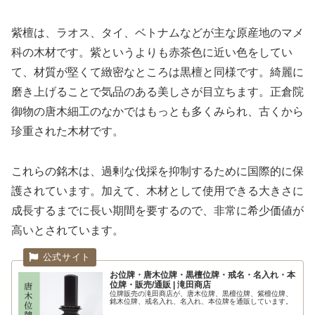
紫檀は、ラオス、タイ、ベトナムなどが主な原産地のマメ
科の木材です。紫というよりも赤茶色に近い色をしてい
て、材質が堅くて緻密なところは黒檀と同様です。綺麗に
磨き上げることで気品のある美しさが目立ちます。正倉院
御物の唐木細工のなかではもっとも多くみられ、古くから
珍重された木材です。
これらの銘木は、過剰な伐採を抑制するために国際的に保
護されています。加えて、木材として使用できる大きさに
成長するまでに長い期間を要するので、非常に希少価値が
高いとされています。
お位牌・唐木位牌・黒檀位牌・戒名・名入れ・本
位牌・販売/通販 | 滝田商店
位牌販売の滝田商店が、唐木位牌、黒檀位牌、紫檀位牌、
銘木位牌、戒名入れ、名入れ、本位牌を通販しています。