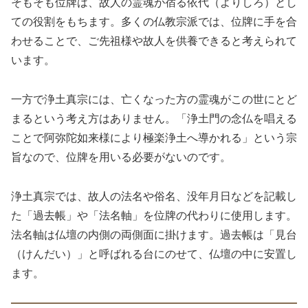
そもそも位牌は、故人の霊魂が宿る依代（よりしろ）とし
ての役割をもちます。多くの仏教宗派では、位牌に手を合
わせることで、ご先祖様や故人を供養できると考えられて
います。
一方で浄土真宗には、亡くなった方の霊魂がこの世にとど
まるという考え方はありません。「浄土門の念仏を唱える
ことで阿弥陀如来様により極楽浄土へ導かれる」という宗
旨なので、位牌を用いる必要がないのです。
浄土真宗では、故人の法名や俗名、没年月日などを記載し
た「過去帳」や「法名軸」を位牌の代わりに使用します。
法名軸は仏壇の内側の両側面に掛けます。過去帳は「見台
（けんだい）」と呼ばれる台にのせて、仏壇の中に安置し
ます。