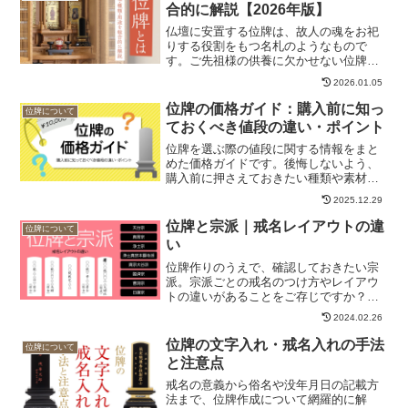
合的に解説【2026年版】
仏壇に安置する位牌は、故人の魂をお祀
りする役割をもつ名札のようなもので
す。ご先祖様の供養に欠かせない位牌で
すが、その必要性や正しい取り扱い方を
2026.01.05
知らない方は少なくありません。位牌に
関する正しい知識や取り扱い方を知って
位牌の価格ガイド：購入前に知っ
位牌について
おくことが大切です。
ておくべき値段の違い・ポイント
位牌を選ぶ際の値段に関する情報をまと
めた価格ガイドです。後悔しないよう、
購入前に押さえておきたい種類や素材に
よる値段の違いと選び方の重要ポイント
2025.12.29
を解説しています。最適な位牌選びにぜ
ひご活用ください。
位牌と宗派｜戒名レイアウトの違
位牌について
い
位牌作りのうえで、確認しておきたい宗
派。宗派ごとの戒名のつけ方やレイアウ
トの違いがあることをご存じですか？
お寺ではなく、ご自身で位牌を購入され
2024.02.26
る際には一度チェックされることをおす
すめします。
位牌の文字入れ・戒名入れの手法
位牌について
と注意点
戒名の意義から俗名や没年月日の記載方
法まで、位牌作成について網羅的に解