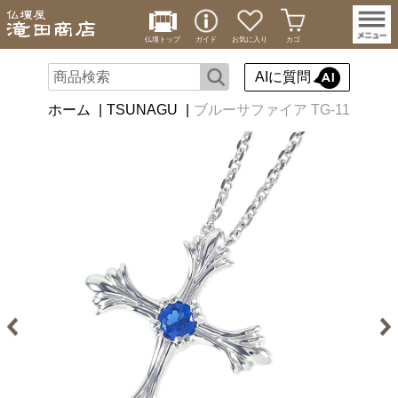
仏壇トップ
ガイド
お気に入り
カゴ
AIに質問
ホーム
TSUNAGU
ブルーサファイア TG-11