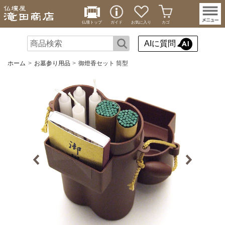
仏壇トップ
ガイド
お気に入り
カゴ
AIに質問
ホーム
お墓参り用品
御燈香セット 筒型