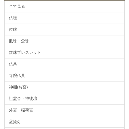
全て見る
仏壇
位牌
数珠・念珠
数珠ブレスレット
仏具
寺院仏具
神棚(お宮)
祖霊舎・神徒壇
外宮・稲荷宮
盆提灯