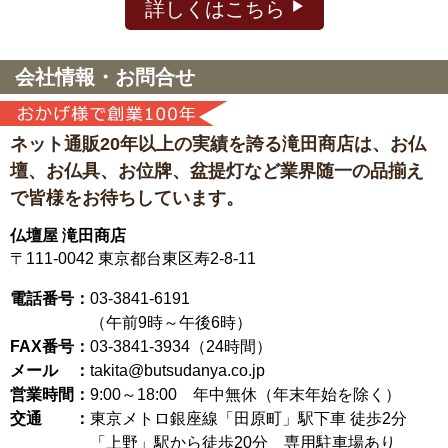
詳しくはこちら
会社情報・お問合せ
ネット通販20年以上の実績を誇る滝田商店は、
お仏
壇、お仏具、お位牌、盆提灯など
業界随一の品揃え
で皆様をお待ちしています。
仏壇屋 滝田商店
〒111-0042
東京都台東区寿2-8-11
電話番号：
03-3841-6191
（午前9時～午後6時）
FAX番号：
03-3841-3934（24時間）
メール ：
takita@butsudanya.co.jp
営業時間：
9:00～18:00
年中無休（年末年始を除く）
交通 ：
東京メトロ銀座線「田原町」駅下車 徒歩2分
「上野」駅から徒歩20分 専用駐車場あり