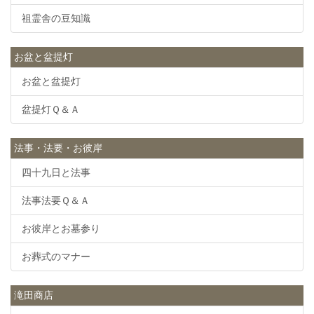
祖霊舎の豆知識
お盆と盆提灯
お盆と盆提灯
盆提灯Ｑ＆Ａ
法事・法要・お彼岸
四十九日と法事
法事法要Ｑ＆Ａ
お彼岸とお墓参り
お葬式のマナー
滝田商店