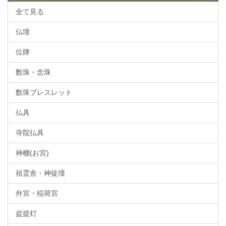
全て見る
仏壇
位牌
数珠・念珠
数珠ブレスレット
仏具
寺院仏具
神棚(お宮)
祖霊舎・神徒壇
外宮・稲荷宮
盆提灯