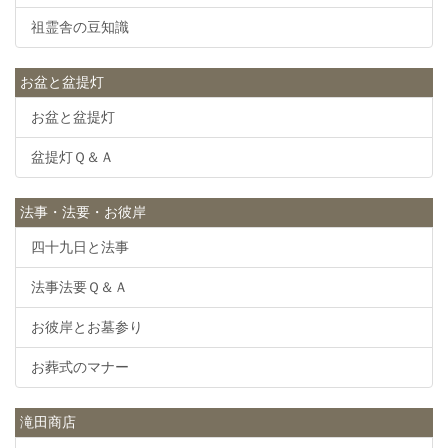
祖霊舎の豆知識
お盆と盆提灯
お盆と盆提灯
盆提灯Ｑ＆Ａ
法事・法要・お彼岸
四十九日と法事
法事法要Ｑ＆Ａ
お彼岸とお墓参り
お葬式のマナー
滝田商店