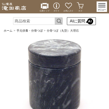
仏壇トップ
ガイド
お気に入り
カゴ
AIに質問
ホーム
手元供養・分骨つぼ
分骨つぼ（丸型）大理石