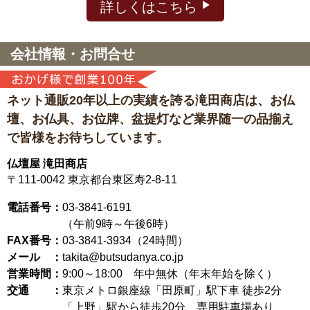
詳しくはこちら
会社情報・お問合せ
ネット通販20年以上の実績を誇る滝田商店は、
お仏
壇、お仏具、お位牌、盆提灯など
業界随一の品揃え
で皆様をお待ちしています。
仏壇屋 滝田商店
〒111-0042
東京都台東区寿2-8-11
電話番号：
03-3841-6191
（午前9時～午後6時）
FAX番号：
03-3841-3934（24時間）
メール ：
takita@butsudanya.co.jp
営業時間：
9:00～18:00
年中無休（年末年始を除く）
交通 ：
東京メトロ銀座線「田原町」駅下車 徒歩2分
「上野」駅から徒歩20分 専用駐車場あり