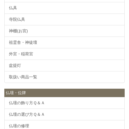
仏具
寺院仏具
神棚(お宮)
祖霊舎・神徒壇
外宮・稲荷宮
盆提灯
取扱い商品一覧
仏壇・位牌
仏壇の飾り方Ｑ＆Ａ
仏壇の選び方Ｑ＆Ａ
仏壇の修理