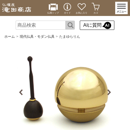
仏壇トップ
ガイド
お気に入り
カゴ
AIに質問
ホーム
現代仏具・モダン仏具
たまゆらりん