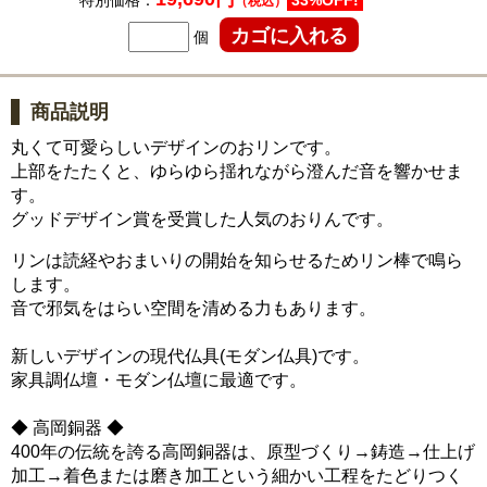
特別価格：
33%OFF!
（税込）
個
商品説明
丸くて可愛らしいデザインのおリンです。
上部をたたくと、ゆらゆら揺れながら澄んだ音を響かせま
す。
グッドデザイン賞を受賞した人気のおりんです。
リンは読経やおまいりの開始を知らせるためリン棒で鳴ら
します。
音で邪気をはらい空間を清める力もあります。
新しいデザインの現代仏具(モダン仏具)です。
家具調仏壇・モダン仏壇に最適です。
◆ 高岡銅器 ◆
400年の伝統を誇る高岡銅器は、原型づくり→鋳造→仕上げ
加工→着色または磨き加工という細かい工程をたどりつく