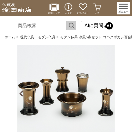
仏壇トップ
ガイド
お気に入り
カゴ
AIに質問
ホーム
現代仏具・モダン仏具
モダン仏具 涼風6点セット コハクボカシ百合