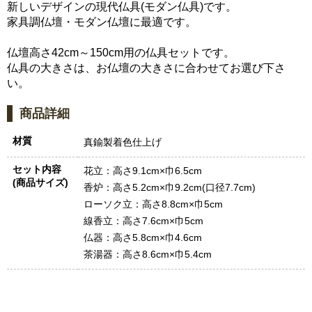
新しいデザインの現代仏具(モダン仏具)です。
家具調仏壇・モダン仏壇に最適です。
仏壇高さ42cm～150cm用の仏具セットです。
仏具の大きさは、お仏壇の大きさに合わせてお選び下さ
い。
商品詳細
材質
真鍮製着色仕上げ
セット内容
花立：高さ9.1cm×巾6.5cm
(商品サイズ)
香炉：高さ5.2cm×巾9.2cm(口径7.7cm)
ローソク立：高さ8.8cm×巾5cm
線香立：高さ7.6cm×巾5cm
仏器：高さ5.8cm×巾4.6cm
茶湯器：高さ8.6cm×巾5.4cm