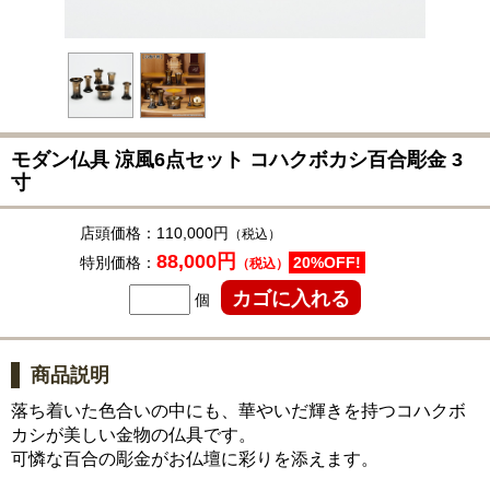
モダン仏具 涼風6点セット コハクボカシ百合彫金 3
寸
店頭価格：
110,000円
（税込）
88,000円
特別価格：
20%OFF!
（税込）
個
商品説明
落ち着いた色合いの中にも、華やいだ輝きを持つコハクボ
カシが美しい金物の仏具です。
可憐な百合の彫金がお仏壇に彩りを添えます。