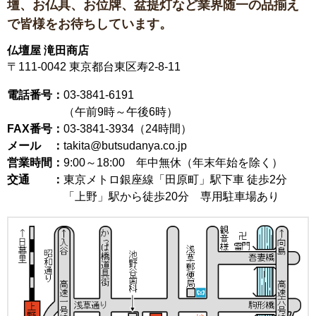
壇、お仏具、お位牌、盆提灯など
業界随一の品揃え
で皆様をお待ちしています。
仏壇屋 滝田商店
〒111-0042
東京都台東区寿2-8-11
電話番号：
03-3841-6191
（午前9時～午後6時）
FAX番号：
03-3841-3934（24時間）
メール ：
takita@butsudanya.co.jp
営業時間：
9:00～18:00
年中無休（年末年始を除く）
交通 ：
東京メトロ銀座線「田原町」駅下車 徒歩2分
「上野」駅から徒歩20分 専用駐車場あり