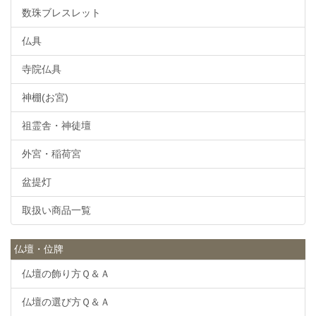
数珠ブレスレット
仏具
寺院仏具
神棚(お宮)
祖霊舎・神徒壇
外宮・稲荷宮
盆提灯
取扱い商品一覧
仏壇・位牌
仏壇の飾り方Ｑ＆Ａ
仏壇の選び方Ｑ＆Ａ