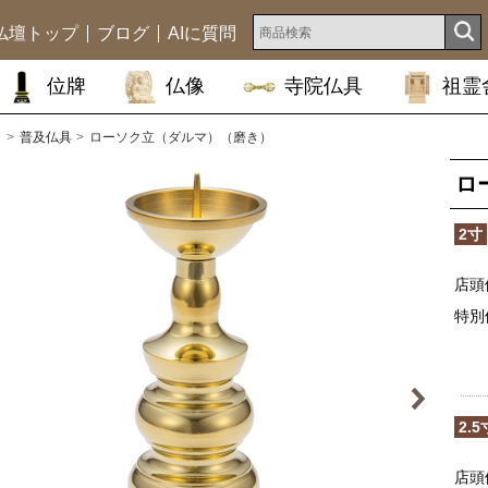
仏壇トップ
ブログ
AIに質問
位牌
仏像
寺院仏具
祖霊
ム
普及仏具
ローソク立（ダルマ）（磨き）
ロ
2寸
店頭
特別
2.5
店頭