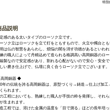
特別
商品説明
定感のある太いタイプのローソク立です。
ーソク立はローソクを立て灯をともすもので、火立や燭台とも
明は仏の智慧をあらわし、煩悩の闇を消す功徳があるといわれ
練の職人によって丹精込めて造られる格調高い高岡銅器のロー
鍮製なので安定感があり、割れる心配がないので安心・安全で
しい磨き仕上げで、仏壇に良く合うローソク立でございます。
 高岡銅器 ◆
00年の伝統を誇る高岡銅器は、原型づくり→鋳造→仕上げ加工
くられます。
の工程においても、熟練した職人が手技の粋を発揮し、それら
が生まれます。
造工程では、溶けた金属の温度を「目で測る」ほどの長年培っ