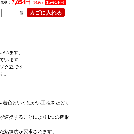
7,854円
価格：
15%OFF!
（税込）
個
いいます。
ています。
ソク立です。
す。
→着色という細かい工程をたどり
が連携することにより1つの造形
た熟練度が要求されます。