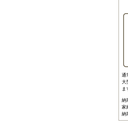
通
大
ま
納
家
納