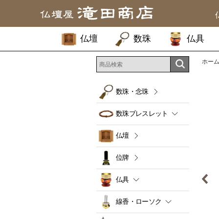
仏壇
数珠
仏具
ホー
数珠・念珠
数珠ブレスレット
仏壇
位牌
仏具
線香・ローソク