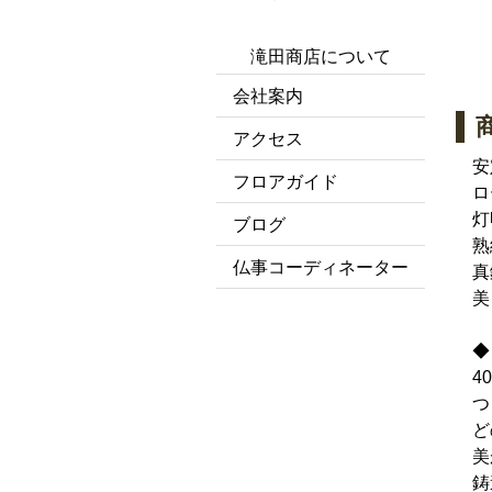
滝田商店について
会社案内
アクセス
安
フロアガイド
ロ
灯
ブログ
熟
仏事コーディネーター
真
美
◆
4
つ
ど
美
鋳