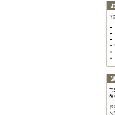
下
商
後
お
商