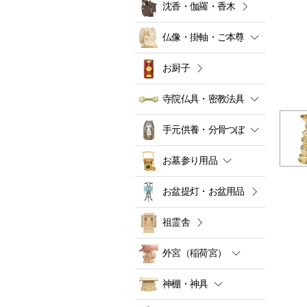
沈香・伽羅・香木
仏像・掛軸・ご本尊
お厨子
寺院仏具・密教法具
手元供養・分骨つぼ
お墓参り用品
お盆提灯・お盆用品
祖霊舎
外宮（稲荷宮）
神棚・神具