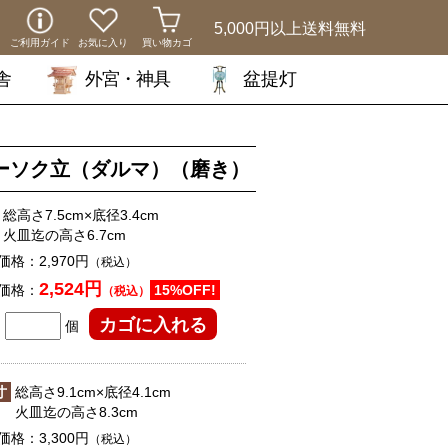
5,000円以上
送料無料
ご利用ガイド
お気に入り
買い物カゴ
舎
外宮・神具
盆提灯
ーソク立（ダルマ）（磨き）
総高さ7.5cm×底径3.4cm
火皿迄の高さ6.7cm
価格：
2,970円
（税込）
2,524円
価格：
15%OFF!
（税込）
個
寸
総高さ9.1cm×底径4.1cm
火皿迄の高さ8.3cm
価格：
3,300円
（税込）