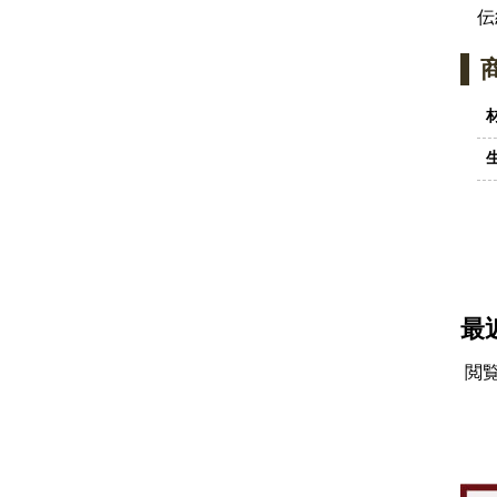
伝
最
閲