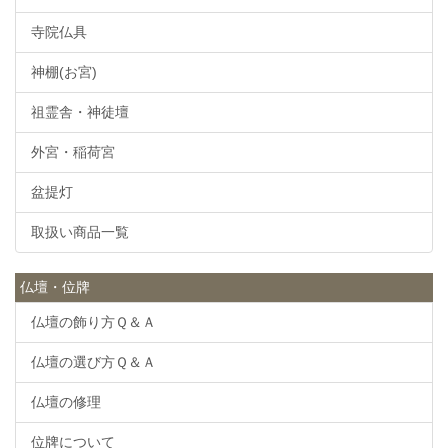
寺院仏具
神棚(お宮)
祖霊舎・神徒壇
外宮・稲荷宮
盆提灯
取扱い商品一覧
仏壇・位牌
仏壇の飾り方Ｑ＆Ａ
仏壇の選び方Ｑ＆Ａ
仏壇の修理
位牌について