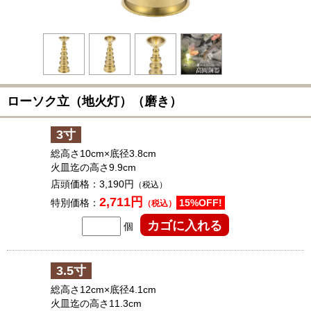
ローソク立（地火灯）（磨き）
3寸
総高さ10cm×底径3.8cm
火皿迄の高さ9.9cm
店頭価格：
3,190円
（税込）
2,711円
特別価格：
15%OFF!
（税込）
個
3.5寸
総高さ12cm×底径4.1cm
火皿迄の高さ11.3cm