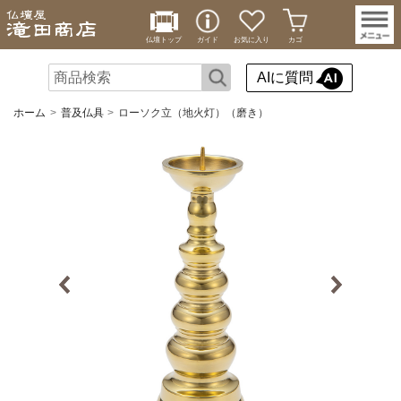
仏壇トップ
ガイド
お気に入り
カゴ
AIに質問
ホーム
普及仏具
ローソク立（地火灯）（磨き）