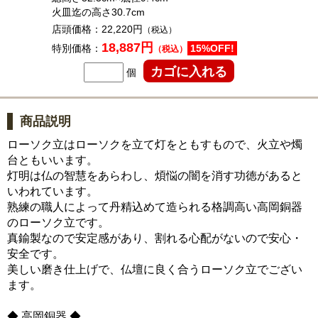
火皿迄の高さ30.7cm
店頭価格：
22,220円
（税込）
18,887円
特別価格：
15%OFF!
（税込）
個
商品説明
ローソク立はローソクを立て灯をともすもので、火立や燭
台ともいいます。
灯明は仏の智慧をあらわし、煩悩の闇を消す功徳があると
いわれています。
熟練の職人によって丹精込めて造られる格調高い高岡銅器
のローソク立です。
真鍮製なので安定感があり、割れる心配がないので安心・
安全です。
美しい磨き仕上げで、仏壇に良く合うローソク立でござい
ます。
◆ 高岡銅器 ◆