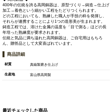
400年の伝統を誇る高岡銅器は、原型づくり→鋳造→仕上げ
加工→着色という細かい工程をたどりつくられます。
どの工程においても、熟練した職人が手技の粋を発揮し、
それらが連携することにより1つの造形美が生まれます。
鋳造工程では、溶けた金属の温度を「目で測る」ほどの長
年培った熟練度が要求されます。
伝統と気品に満ち溢れた高岡銅器は、ご自宅用はもちろ
ん、贈答品として大変喜ばれています。
商品詳細
材質
真鍮製磨き仕上げ
生産地
富山県高岡製
最近チェックした商品