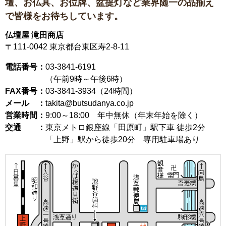
壇、お仏具、お位牌、盆提灯など
業界随一の品揃え
で皆様をお待ちしています。
仏壇屋 滝田商店
〒111-0042
東京都台東区寿2-8-11
電話番号：
03-3841-6191
（午前9時～午後6時）
FAX番号：
03-3841-3934（24時間）
メール ：
takita@butsudanya.co.jp
営業時間：
9:00～18:00
年中無休（年末年始を除く）
交通 ：
東京メトロ銀座線「田原町」駅下車 徒歩2分
「上野」駅から徒歩20分 専用駐車場あり