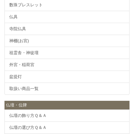
数珠ブレスレット
仏具
寺院仏具
神棚(お宮)
祖霊舎・神徒壇
外宮・稲荷宮
盆提灯
取扱い商品一覧
仏壇・位牌
仏壇の飾り方Ｑ＆Ａ
仏壇の選び方Ｑ＆Ａ