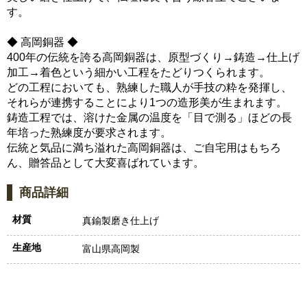
す。
◆ 高岡銅器 ◆
400年の伝統を誇る高岡銅器は、原型づくり→鋳造→仕上げ
加工→着色という細かい工程をたどりつくられます。
どの工程においても、熟練した職人が手技の粋を発揮し、
それらが連携することにより1つの造形美が生まれます。
鋳造工程では、溶けた金属の温度を「目で測る」ほどの長
年培った熟練度が要求されます。
伝統と気品に満ち溢れた高岡銅器は、ご自宅用はもちろ
ん、贈答品として大変喜ばれています。
商品詳細
材質
真鍮製磨き仕上げ
生産地
富山県高岡製