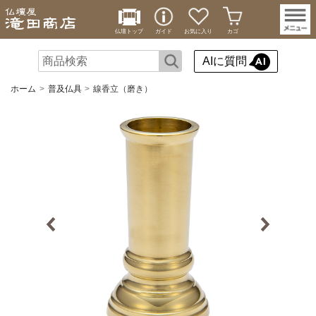
仏壇トップ
ガイド
お気に入り
カゴ
AIに質問
ホーム
普及仏具
線香立（磨き）