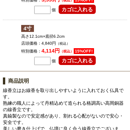
特別価格：
15%OFF!
（税込）
個
4寸
高さ12.1cm×底径6.2cm
店頭価格：
4,840円
（税込）
4,114円
特別価格：
15%OFF!
（税込）
個
商品説明
線香立はお線香を取り出しやすいように入れておく仏具で
す。
熟練の職人によって丹精込めて造られる格調高い高岡銅器
の線香立です。
真鍮製なので安定感があり、割れる心配がないので安心・
安全です。
美しい磨き仕上げで、仏壇に良く合う線香立でございま