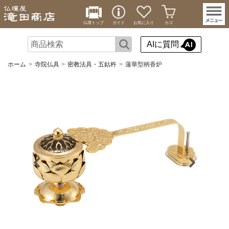
仏壇トップ
ガイド
お気に入り
カゴ
AIに質問
ホーム
寺院仏具
密教法具・五鈷杵
蓮華型柄香炉