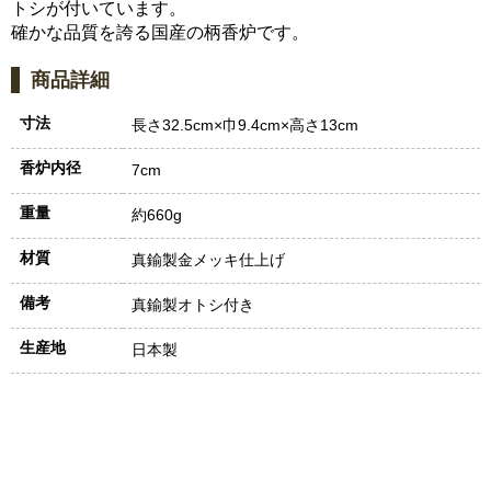
トシが付いています。
確かな品質を誇る国産の柄香炉です。
商品詳細
寸法
長さ32.5cm×巾9.4cm×高さ13cm
香炉内径
7cm
重量
約660g
材質
真鍮製金メッキ仕上げ
備考
真鍮製オトシ付き
生産地
日本製