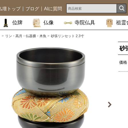
仏壇トップ
ブログ
AIに質問
位牌
仏像
寺院仏具
祖霊
ム
リン・高月・仏器膳・木魚
砂張リンセット 2.3寸
砂
価格