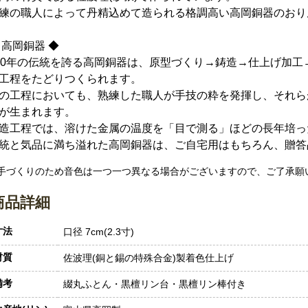
練の職人によって丹精込めて造られる格調高い高岡銅器のおり
 高岡銅器 ◆
00年の伝統を誇る高岡銅器は、原型づくり→鋳造→仕上げ加工
工程をたどりつくられます。
の工程においても、熟練した職人が手技の粋を発揮し、それら
が生まれます。
造工程では、溶けた金属の温度を「目で測る」ほどの長年培っ
統と気品に満ち溢れた高岡銅器は、ご自宅用はもちろん、贈答
 手づくりのため音色は一つ一つ異なる場合がございますので、ご了承願
商品詳細
寸法
口径 7cm(2.3寸)
材質
佐波理(銅と錫の特殊合金)製着色仕上げ
備考
綴丸ふとん・黒檀リン台・黒檀リン棒付き