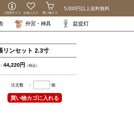
5,000円以上
送料無料
ご利用ガイド
お気に入り
買い物カゴ
舎
外宮・神具
盆提灯
張リンセット 2.3寸
44,220円
：
（税込）
注文数 ：
個