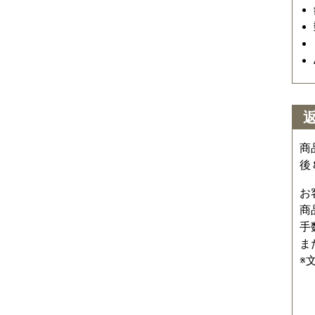
商
後
お
商
手
ま
※