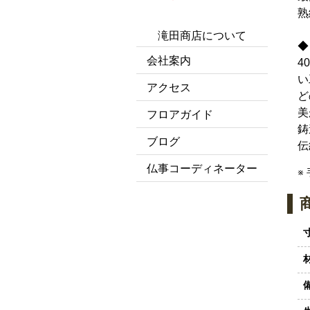
熟
滝田商店について
◆
会社案内
4
い
アクセス
ど
美
フロアガイド
鋳
ブログ
伝
仏事コーディネーター
※