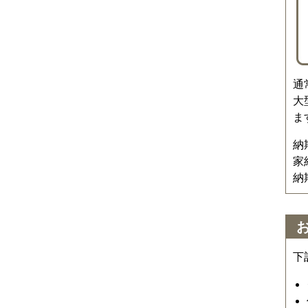
通
大
ま
納
家
納
下