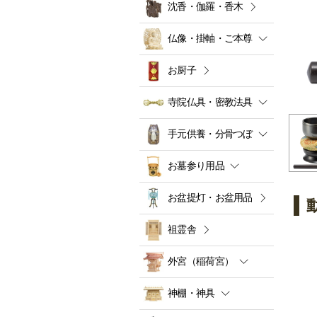
沈香・伽羅・香木
仏像・掛軸・ご本尊
お厨子
寺院仏具・密教法具
手元供養・分骨つぼ
お墓参り用品
お盆提灯・お盆用品
祖霊舎
外宮（稲荷宮）
神棚・神具