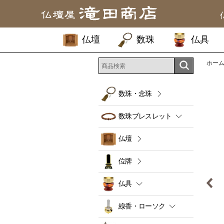
仏壇
数珠
仏具
ホー
数珠・念珠
数珠ブレスレット
仏壇
位牌
仏具
線香・ローソク