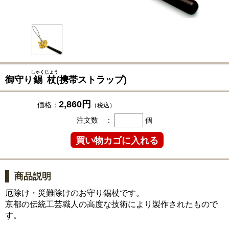
しゃくじょう
御守り
錫杖
(携帯ストラップ)
2,860円
価格：
（税込）
注文数 ：
個
商品説明
厄除け・災難除けのお守り錫杖です。
京都の伝統工芸職人の高度な技術により製作されたもので
す。