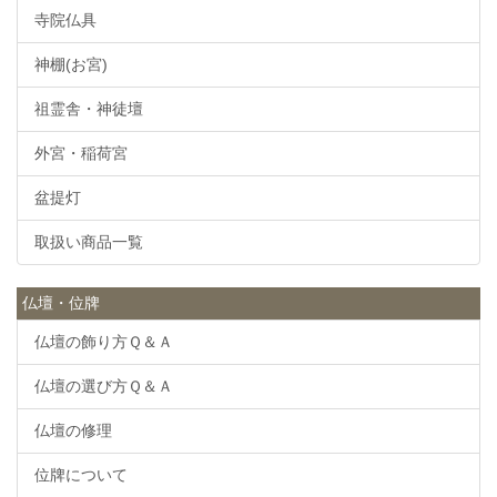
寺院仏具
神棚(お宮)
祖霊舎・神徒壇
外宮・稲荷宮
盆提灯
取扱い商品一覧
仏壇・位牌
仏壇の飾り方Ｑ＆Ａ
仏壇の選び方Ｑ＆Ａ
仏壇の修理
位牌について