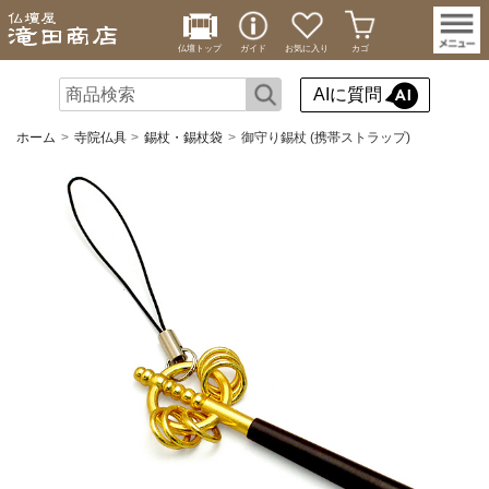
仏壇トップ
ガイド
お気に入り
カゴ
AIに質問
ホーム
寺院仏具
錫杖・錫杖袋
御守り錫杖 (携帯ストラップ)