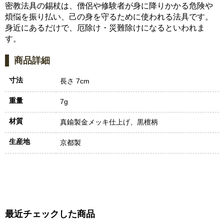
密教法具の錫杖は、僧侶や修験者が身に降りかかる危険や
煩悩を振り払い、己の身を守るために使われる法具です。
身近にあるだけで、厄除け・災難除けになるといわれま
す。
商品詳細
寸法
長さ 7cm
重量
7g
材質
真鍮製金メッキ仕上げ、黒檀柄
生産地
京都製
最近チェックした商品