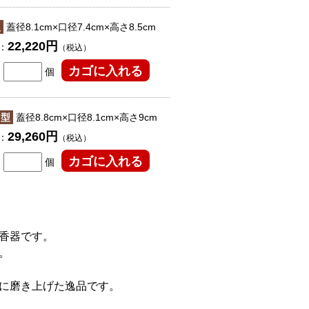
型
蓋径8.1cm×口径7.4cm×高さ8.5cm
22,220円
：
（税込）
個
々型
蓋径8.8cm×口径8.1cm×高さ9cm
29,260円
：
（税込）
個
香器です。
。
に磨き上げた逸品です。