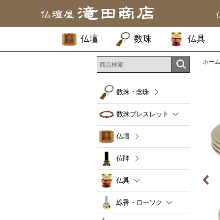
仏壇
数珠
仏具
ホー
数珠・念珠
数珠ブレスレット
仏壇
位牌
仏具
線香・ローソク