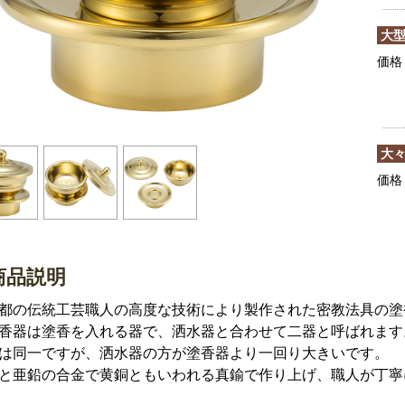
大
価格
大
価格
商品説明
都の伝統工芸職人の高度な技術により製作された密教法具の塗
香器は塗香を入れる器で、洒水器と合わせて二器と呼ばれます
は同一ですが、洒水器の方が塗香器より一回り大きいです。
と亜鉛の合金で黄銅ともいわれる真鍮で作り上げ、職人が丁寧