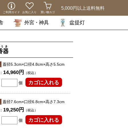
5,000円以上
送料無料
ご利用ガイド
お気に入り
買い物カゴ
舎
外宮・神具
盆提灯
うき
香器
型
蓋径5.3cm×口径4.8cm×高さ5.5cm
14,960円
：
（税込）
個
型
蓋径7.6cm×口径6.8cm×高さ7.3cm
19,250円
：
（税込）
個