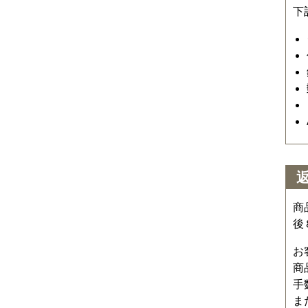
下
商
後
お
商
手
ま