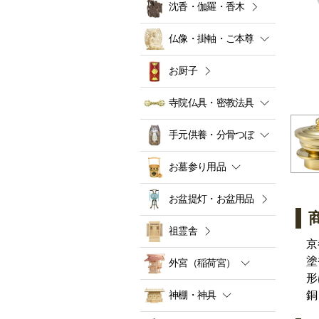
沈香・伽羅・香木
仏像・掛軸・ご本尊
お厨子
寺院仏具・密教法具
手元供養・分骨つぼ
お墓参り用品
お盆提灯・お盆用品
祖霊舎
京
塗
外宮（稲荷宮）
形
神棚・神具
銅