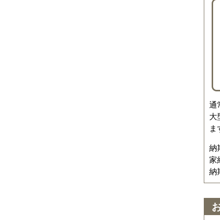
通
大
ま
納
家
納