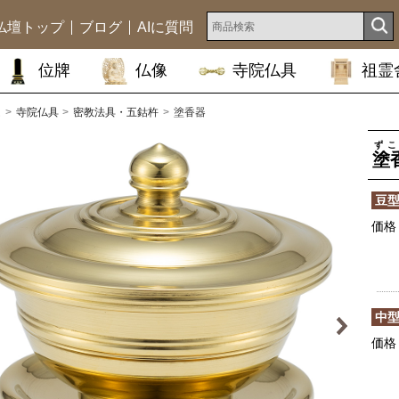
仏壇トップ
ブログ
AIに質問
位牌
仏像
寺院仏具
祖霊
ム
寺院仏具
密教法具・五鈷杵
塗香器
ずこ
塗
豆
価格
中
価格