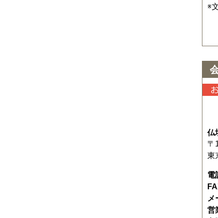
※
仏
〒1
東
電
F
メ
営