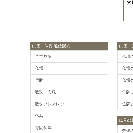
交
仏壇・仏具 通信販売
仏壇・
全て見る
仏壇
仏壇
仏壇
位牌
仏壇
数珠・念珠
位牌
数珠ブレスレット
位牌
仏具
仏具の
寺院仏具
数珠