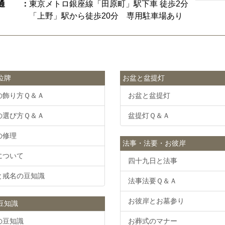
通 ：
東京メトロ銀座線「田原町」駅下車 徒歩2分
「上野」駅から徒歩20分 専用駐車場あり
位牌
お盆と盆提灯
の飾り方Ｑ＆Ａ
お盆と盆提灯
の選び方Ｑ＆Ａ
盆提灯Ｑ＆Ａ
の修理
法事・法要・お彼岸
について
四十九日と法事
と戒名の豆知識
法事法要Ｑ＆Ａ
お彼岸とお墓参り
豆知識
の豆知識
お葬式のマナー