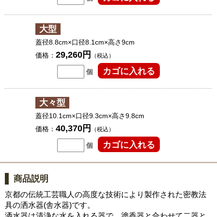
大型
蓋径8.8cm×口径8.1cm×高さ9cm
29,260円
価格：
（税込）
個
大々型
蓋径10.1cm×口径9.3cm×高さ9.8cm
40,370円
価格：
（税込）
個
商品説明
京都の伝統工芸職人の高度な技術により製作された密教法
具の洒水器(舎水器)です。
洒水器は清浄な水を入れる器で、塗香器と合わせて二器と