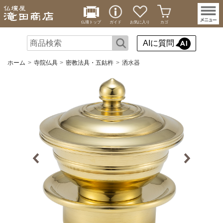
仏壇トップ
ガイド
お気に入り
カゴ
AIに質問
ホーム
寺院仏具
密教法具・五鈷杵
洒水器