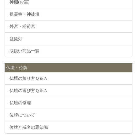
神棚(お宮)
祖霊舎・神徒壇
外宮・稲荷宮
盆提灯
取扱い商品一覧
仏壇・位牌
仏壇の飾り方Ｑ＆Ａ
仏壇の選び方Ｑ＆Ａ
仏壇の修理
位牌について
位牌と戒名の豆知識