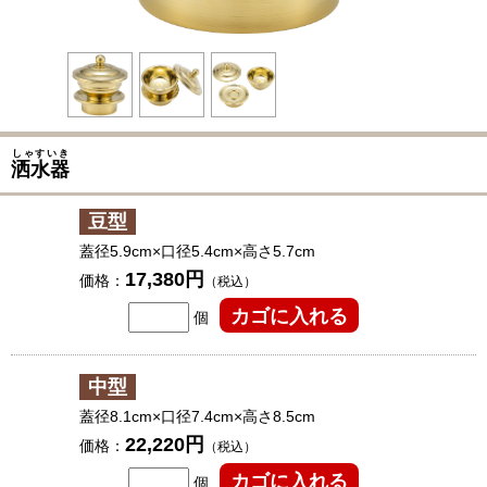
しゃすいき
洒水器
豆型
蓋径5.9cm×口径5.4cm×高さ5.7cm
17,380円
価格：
（税込）
個
中型
蓋径8.1cm×口径7.4cm×高さ8.5cm
22,220円
価格：
（税込）
個