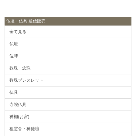
仏壇・仏具 通信販売
全て見る
仏壇
位牌
数珠・念珠
数珠ブレスレット
仏具
寺院仏具
神棚(お宮)
祖霊舎・神徒壇