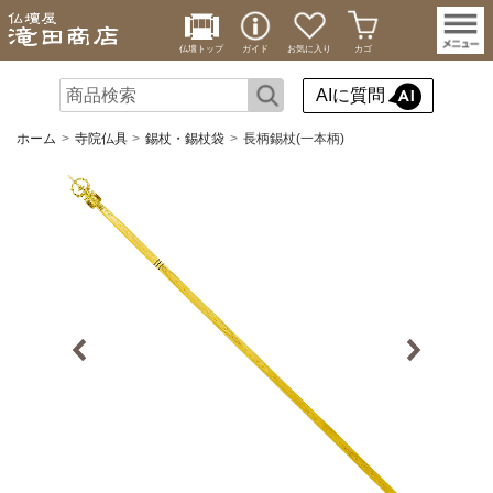
仏壇トップ
ガイド
お気に入り
カゴ
AIに質問
ホーム
寺院仏具
錫杖・錫杖袋
長柄錫杖(一本柄)