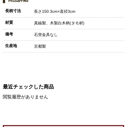
長柄寸法
長さ150.3cm×直径3cm
材質
真鍮製、木製白木柄(タモ材)
備考
石突金具なし
生産地
京都製
最近チェックした商品
閲覧履歴がありません