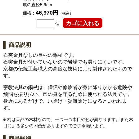
環の直径5.9cm
46,970円
価格：
（税込）
個
商品説明
石突金具なしの長柄の錫杖です。
石突金具が付いていないので岩場でも滑りにくいです。
京都の伝統工芸職人の高度な技術により製作されたもので
す。
密教法具の錫杖は、僧侶や修験者が身に降りかかる危険や
煩悩を振り払い、己の身を守るために使われる法具です。
身近にあるだけで、厄除け・災難除けになるといわれま
す。
※ 柄は天然の木材なので、一つ一つ木目や色が異なります。また木
目による多少の凹凸がありますのでご了承願います。
商品詳細