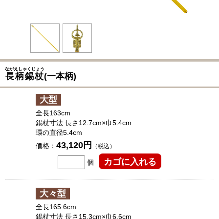
ながえしゃくじょう
長柄錫杖
(一本柄)
大型
全長163cm
錫杖寸法 長さ12.7cm×巾5.4cm
環の直径5.4cm
43,120円
価格：
（税込）
個
大々型
全長165.6cm
錫杖寸法 長さ15.3cm×巾6.6cm