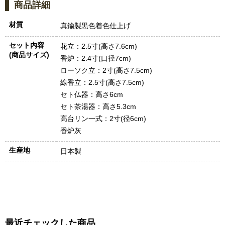
商品詳細
材質
真鍮製黒色着色仕上げ
セット内容
花立：2.5寸(高さ7.6cm)
(商品サイズ)
香炉：2.4寸(口径7cm)
ローソク立：2寸(高さ7.5cm)
線香立：2.5寸(高さ7.5cm)
セト仏器：高さ6cm
セト茶湯器：高さ5.3cm
高台リン一式：2寸(径6cm)
香炉灰
生産地
日本製
最近チェックした商品