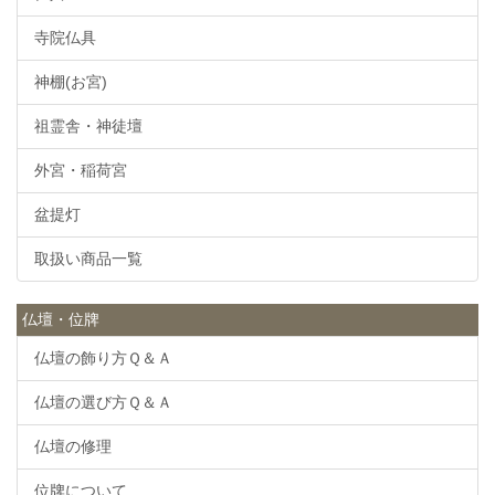
寺院仏具
神棚(お宮)
祖霊舎・神徒壇
外宮・稲荷宮
盆提灯
取扱い商品一覧
仏壇・位牌
仏壇の飾り方Ｑ＆Ａ
仏壇の選び方Ｑ＆Ａ
仏壇の修理
位牌について