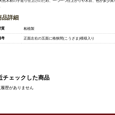
 天然木材の手造り仕上げのため、一つ一つ仕上がりや木目、色が多少異
。
商品詳細
材質
柘植製
備考
正面左右の五面に格狭間(こうざま)模様入り
近チェックした商品
覧履歴がありません