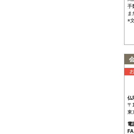
手
ま
※
仏
〒1
東
電
F