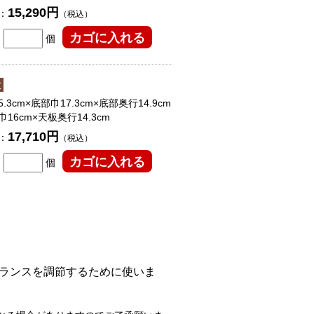
15,290円
：
（税込）
個
大
.3cm×底部巾17.3cm×底部奥行14.9cm
巾16cm×天板奥行14.3cm
17,710円
：
（税込）
個
ランスを調節するために使いま