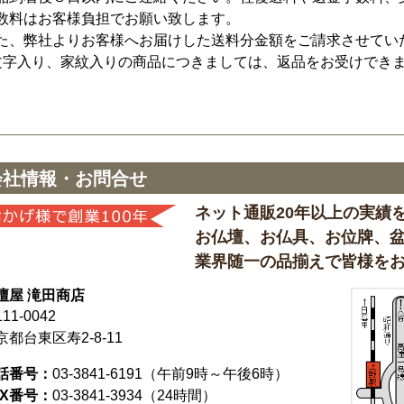
数料はお客様負担でお願い致します。
た、弊社よりお客様へお届けした送料分金額をご請求させてい
文字入り、家紋入りの商品につきましては、返品をお受けでき
会社情報・お問合せ
ネット通販20年以上の実績
お仏壇、お仏具、お位牌、
業界随一の品揃えで皆様を
壇屋 滝田商店
11-0042
京都台東区寿2-8-11
話番号：
03-3841-6191
（午前9時～午後6時）
AX番号：
03-3841-3934（24時間）