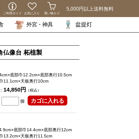
5,000円以上
送料無料
ご利用ガイド
お気に入り
買い物カゴ
舎
外宮・神具
盆提灯
角仏像台 柘植製
cm×底部巾12.2cm×底部奥行10.5cm
巾11.1cm×天板奥行10cm
14,850円
：
（税込）
個
.9cm×底部巾14.4cm×底部奥行12cm
13.2cm×天板奥行11.5cm