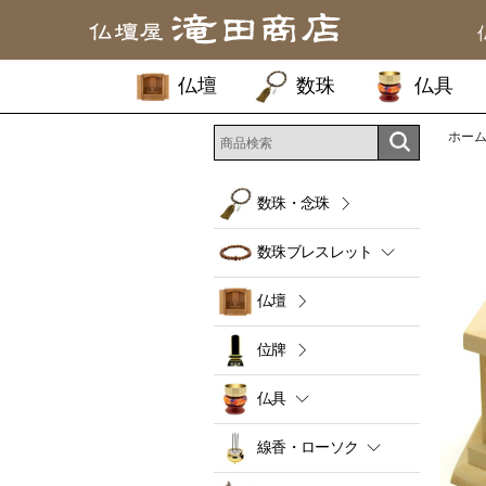
仏壇
数珠
仏具
ホー
数珠・念珠
数珠ブレスレット
仏壇
位牌
仏具
線香・ローソク