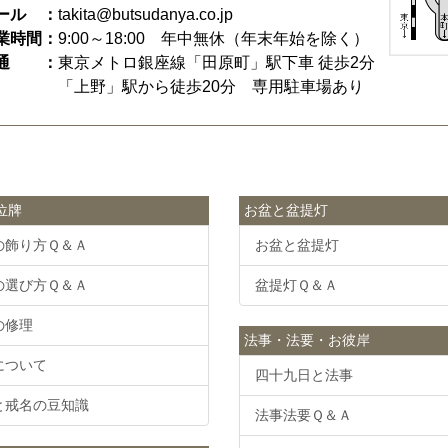
ール ：
takita@butsudanya.co.jp
業時間：
9:00～18:00
年中無休（年末年始を除く）
通 ：
東京メトロ銀座線「田原町」駅下車 徒歩2分
「上野」駅から徒歩20分 専用駐車場あり
位牌
お盆と盆提灯
の飾り方Ｑ＆Ａ
お盆と盆提灯
の選び方Ｑ＆Ａ
盆提灯Ｑ＆Ａ
の修理
法事・法要・お彼岸
について
四十九日と法事
と戒名の豆知識
法事法要Ｑ＆Ａ