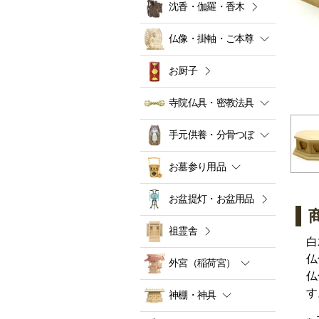
沈香・伽羅・香木
仏像・掛軸・ご本尊
お厨子
寺院仏具・密教法具
手元供養・分骨つぼ
お墓参り用品
お盆提灯・お盆用品
祖霊舎
白
仏
外宮（稲荷宮）
仏
す
神棚・神具