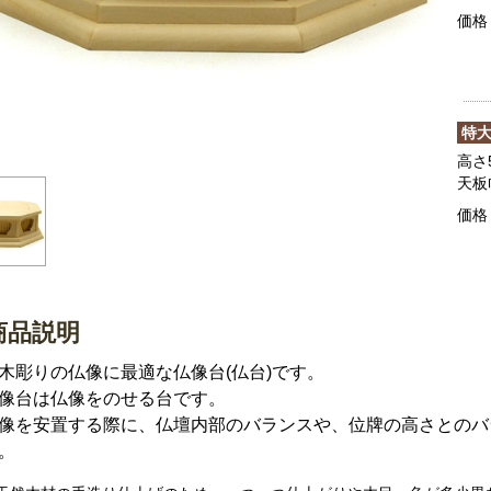
価格
特
高さ5
天板
価格
商品説明
木彫りの仏像に最適な仏像台(仏台)です。
像台は仏像をのせる台です。
像を安置する際に、仏壇内部のバランスや、位牌の高さとのバ
。