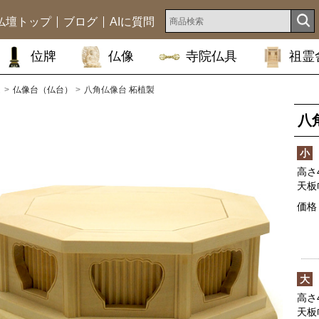
仏壇トップ
ブログ
AIに質問
位牌
仏像
寺院仏具
祖霊
ム
仏像台（仏台）
八角仏像台 柘植製
八
小
高さ4
天板
価格
大
高さ4
天板巾