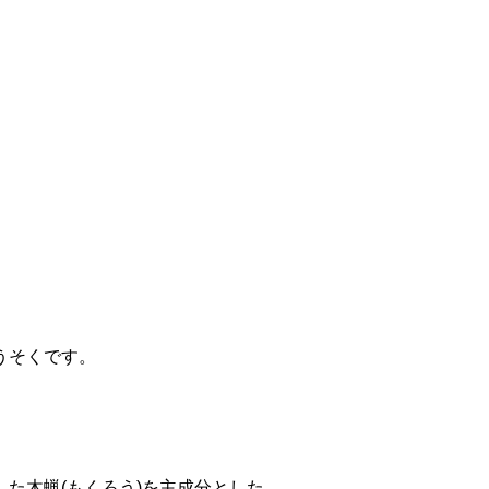
うそくです。
した木蝋(もくろう)を主成分とした