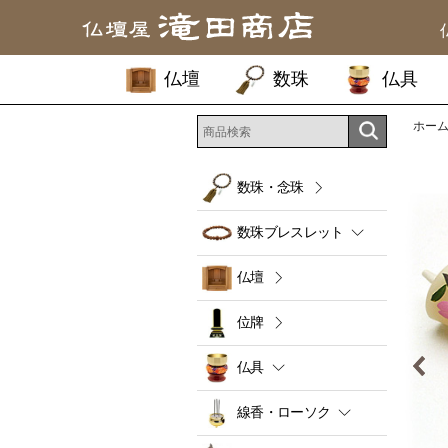
仏壇
数珠
仏具
ホー
数珠・念珠
数珠ブレスレット
仏壇
位牌
仏具
線香・ローソク