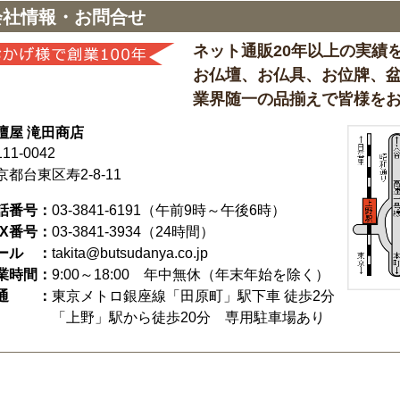
会社情報・お問合せ
ネット通販20年以上の実績
お仏壇、お仏具、お位牌、
業界随一の品揃えで皆様を
壇屋 滝田商店
11-0042
京都台東区寿2-8-11
話番号：
03-3841-6191
（午前9時～午後6時）
AX番号：
03-3841-3934（24時間）
ール ：
takita@butsudanya.co.jp
業時間：
9:00～18:00
年中無休（年末年始を除く）
通 ：
東京メトロ銀座線「田原町」駅下車 徒歩2分
「上野」駅から徒歩20分 専用駐車場あり