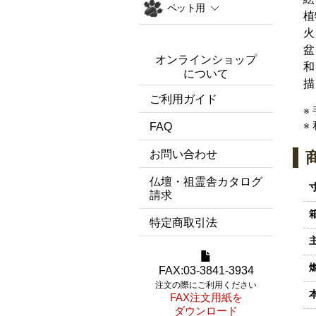
ペット用
植
火
盆
オンラインショップ
和
について
描
ご利用ガイド
※
※
FAQ
お問い合わせ
仏壇・祖霊舎カタログ
請求
特定商取引法
FAX:03-3841-3934
注文の際にご利用ください
FAX注文用紙を
ダウンロード