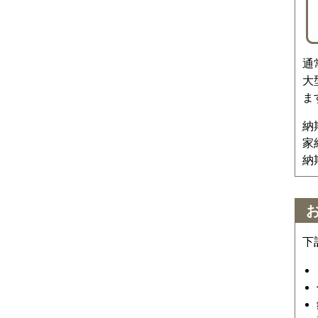
通
大
ま
納
家
納
下