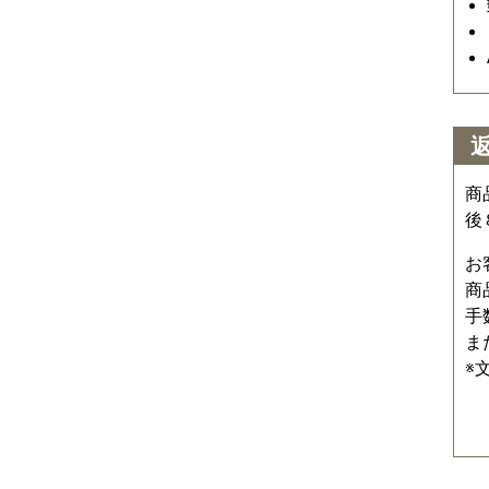
商
後
お
商
手
ま
※