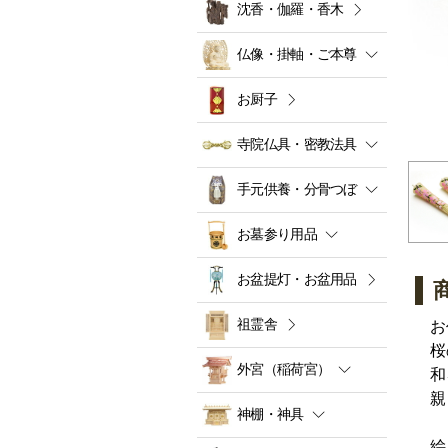
沈香・伽羅・香木
仏像・掛軸・ご本尊
お厨子
寺院仏具・密教法具
手元供養・分骨つぼ
お墓参り用品
お盆提灯・お盆用品
祖霊舎
お
桜
外宮（稲荷宮）
和
親
神棚・神具
絵