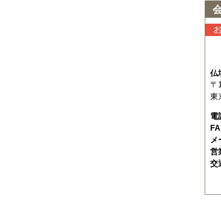
仏
〒1
東
電
F
メ
営
交