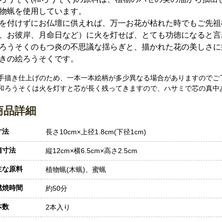
物蝋を使用しています。
を付けずにお仏壇に供えれば、万一お花が枯れた時でもご先祖
、お彼岸、月命日など）に火を灯せば、とても功徳になると言
ろうそくのもつ炎の不思議な揺らぎと、描かれた花の美しさに
きの絵ろうそくです。
 手描き仕上げのため、一本一本絵柄が多少異なる場合がありますのでご
 和ろうそくは火を灯すと芯が長く残ってきますので、ハサミで芯の真中
商品詳細
寸法
長さ10cm×上径1.8cm(下径1cm)
箱寸法
縦12cm×横6.5cm×高さ2.5cm
主な原料
植物蝋(木蝋)、蜜蝋
燃焼時間
約50分
本数
2本入り