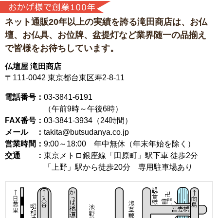
ネット通販20年以上の実績を誇る滝田商店は、
お仏
壇、お仏具、お位牌、盆提灯など
業界随一の品揃え
で皆様をお待ちしています。
仏壇屋 滝田商店
〒111-0042
東京都台東区寿2-8-11
電話番号：
03-3841-6191
（午前9時～午後6時）
FAX番号：
03-3841-3934（24時間）
メール ：
takita@butsudanya.co.jp
営業時間：
9:00～18:00
年中無休（年末年始を除く）
交通 ：
東京メトロ銀座線「田原町」駅下車 徒歩2分
「上野」駅から徒歩20分 専用駐車場あり