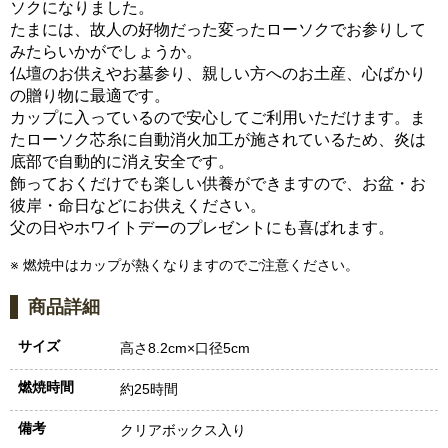
ソクになりました。
たまには、故人の好物だった変ったローソクでお参りして
みたらいかがでしょうか。
仏壇のお供えやお墓参り、親しい方へのお土産、心ばかり
の贈り物に最適です。
カップに入っているので安心してご利用いただけます。ま
たローソク芯糸に自動消火加工が施されているため、炎は
底部で自動的に消え安全です。
飾っておくだけでも楽しい供養ができますので、お盆・お
彼岸・命日などにお供えください。
父の日やホワイトデーのプレゼントにも喜ばれます。
※ 燃焼中はカップが熱くなりますのでご注意ください。
商品詳細
サイズ
高さ8.2cm×口径5cm
燃焼時間
約25時間
備考
クリアボックス入り