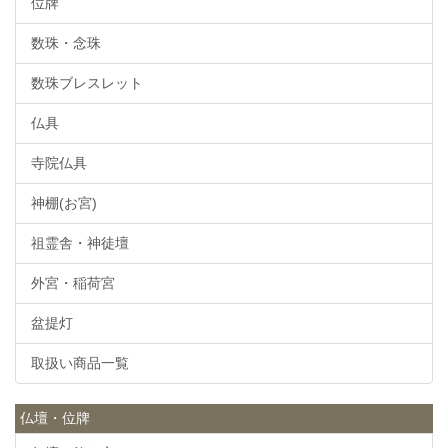
位牌
数珠・念珠
数珠ブレスレット
仏具
寺院仏具
神棚(お宮)
祖霊舎・神徒壇
外宮・稲荷宮
盆提灯
取扱い商品一覧
仏壇・位牌